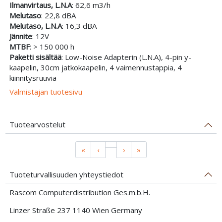
Ilmanvirtaus, L.N.A
: 62,6 m3/h
Melutaso
: 22,8 dBA
Melutaso, L.N.A
: 16,3 dBA
Jännite
: 12V
MTBF
: > 150 000 h
Paketti sisältää
: Low-Noise Adapterin (L.N.A), 4-pin y-
kaapelin, 30cm jatkokaapelin, 4 vaimennustappia, 4
kiinnitysruuvia
Valmistajan tuotesivu
Tuotearvostelut
«
‹
›
»
Tuoteturvallisuuden yhteystiedot
Rascom Computerdistribution Ges.m.b.H.
Linzer Straße 237 1140 Wien Germany