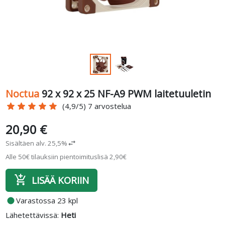
Noctua
92 x 92 x 25 NF-A9 PWM laitetuuletin
star
star
star
star
star
(4,9/5) 7 arvostelua
20,90 €
Sisältäen alv. 25,5%
swap_horiz
Alle 50€ tilauksiin pientoimituslisä 2,90€
add_shopping_cart
LISÄÄ KORIIN
fiber_manual_record
Varastossa 23 kpl
Lähetettävissä:
Heti