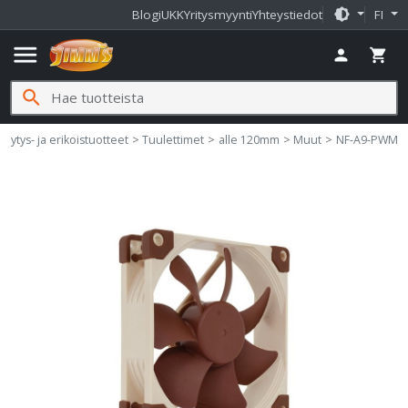
brightness_medium
Blogi
UKK
Yritysmyynti
Yhteystiedot
FI
menu
person
shopping_cart
search
.fi
hdytys- ja erikoistuotteet
Tuulettimet
alle 120mm
Muut
NF-A9-PWM