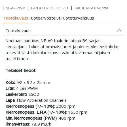
NF-A9-PWM
EAN
4716123315513
TAKUUAIKA 6 vuotta
Tuotekuvaus
Tuotearvostelut
Tuoteturvallisuus
Tuotekuvaus
Noctuan laadukas NF-A9 tuuletin jatkaa B9 sarjan
seuraajana. Lukuisat ominaisuudet ja pienet yksityiskohdat
tekevät tästä kokoluokkansa vakuuttavimman hiljaisen
tuulettimen!
Tekniset tiedot
:
Koko
: 92 x 92 x 25 mm
Liitin
: 4-pin PWM
Laakerointi
: SSO2
Lapa
: Flow Accleration Channels
Kierrosnopeus (+/- 10%)
: 2000 rpm
Kierrosnopeus, L.N.A (+/- 10%)
: 1550 rpm
Min. kierrosnopeus (PWM)
: 400 rpm
Ilmanvirtaus
: 78,9 m3/h