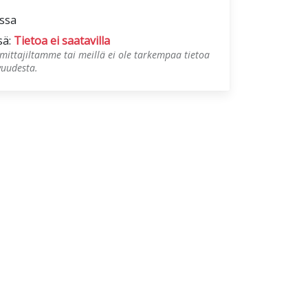
ossa
sä:
Tietoa ei saatavilla
mittajiltamme tai meillä ei ole tarkempaa tietoa
vuudesta.