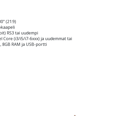
30" (21:9)
okaapeli
bit) RS3 tai uudempi
el Core (i3/i5/i7-6xxx) ja uudemmat tai
z, 8GB RAM ja USB-portti