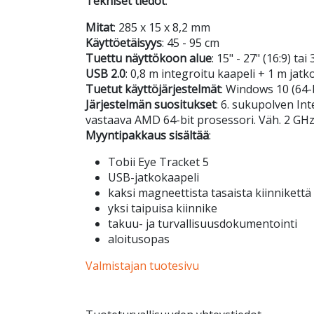
Tekniset tiedot
:
Mitat
: 285 x 15 x 8,2 mm
Käyttöetäisyys
: 45 - 95 cm
Tuettu näyttökoon alue
: 15" - 27" (16:9) tai 
USB 2.0
: 0,8 m integroitu kaapeli + 1 m jatk
Tuetut käyttöjärjestelmät
: Windows 10 (64-
Järjestelmän suositukset
: 6. sukupolven Int
vastaava AMD 64-bit prosessori. Väh. 2 GH
Myyntipakkaus sisältää
:
Tobii Eye Tracket 5
USB-jatkokaapeli
kaksi magneettista tasaista kiinnikettä
yksi taipuisa kiinnike
takuu- ja turvallisuusdokumentointi
aloitusopas
Valmistajan tuotesivu