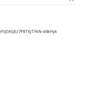
nYIjOASjEz7P8T6JTFkN-d4kHyk