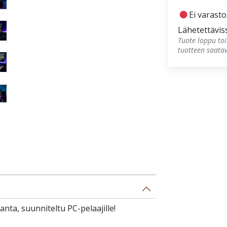
fiber_manual_record
Ei varast
Lähetettävis
Tuote loppu toi
tuotteen saata
nta, suunniteltu PC-pelaajille!