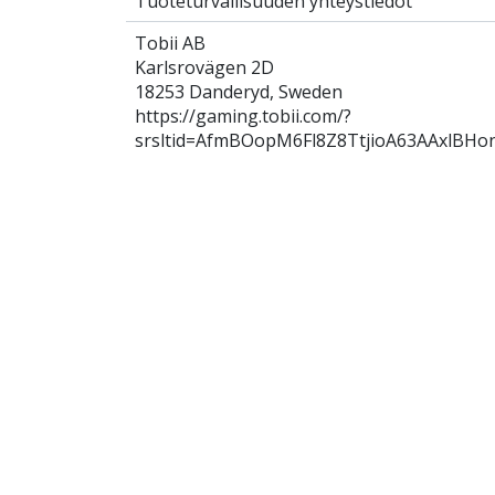
Tuoteturvallisuuden yhteystiedot
Tobii AB
Karlsrovägen 2D
18253 Danderyd, Sweden
https://gaming.tobii.com/?
srsltid=AfmBOopM6Fl8Z8TtjioA63AAxlBHo