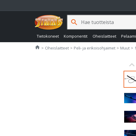
search
Tietokoneet
Komponentit
Oheislaitteet
Pelaam
Jimms.fi
home
Oheislaitteet
Peli- ja erikoisohjaimet
Muut