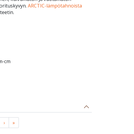
orituskyvyn.
ARCTIC-lämpötahnoista
teetin.
hm-cm
›
»