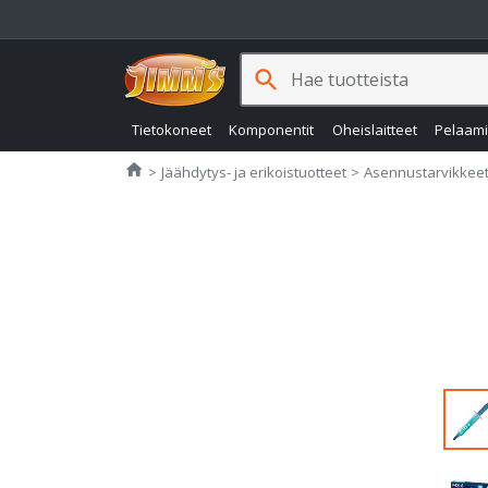
search
Tietokoneet
Komponentit
Oheislaitteet
Pelaam
Jimms.fi
home
Jäähdytys- ja erikoistuotteet
Asennustarvikkee