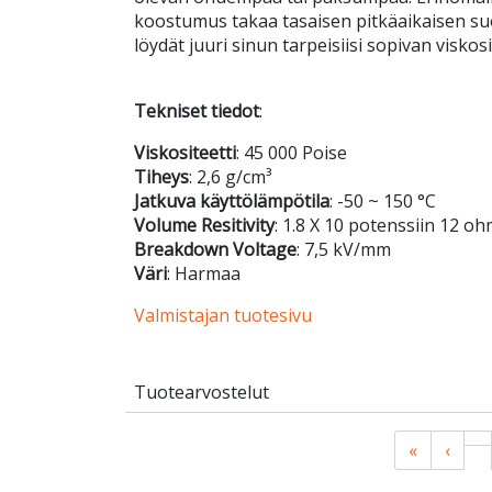
koostumus takaa tasaisen pitkäaikaisen su
löydät juuri sinun tarpeisiisi sopivan viskosi
Tekniset tiedot
:
Viskositeetti
: 45 000 Poise
Tiheys
: 2,6 g/cm³
Jatkuva käyttölämpötila
: -50 ~ 150 °C
Volume Resitivity
: 1.8 X 10 potenssiin 12 o
Breakdown Voltage
: 7,5 kV/mm
Väri
: Harmaa
Valmistajan tuotesivu
Tuotearvostelut
«
‹