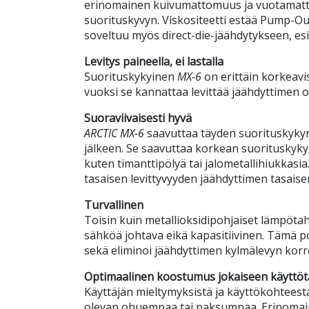
erinomainen kuivumattomuus ja vuotamatto
suorituskyvyn. Viskositeetti estää Pump-Ou
soveltuu myös direct-die-jäähdytykseen, esi
Levitys paineella, ei lastalla
Suorituskykyinen
MX-6
on erittäin korkeav
vuoksi se kannattaa levittää jäähdyttimen o
Suoraviivaisesti hyvä
ARCTIC MX-6
saavuttaa täyden suorituskykyn
jälkeen. Se saavuttaa korkean suorituskykyns
kuten timanttipölyä tai jalometallihiukkasia
tasaisen levittyvyyden jäähdyttimen tasaise
Turvallinen
Toisin kuin metallioksidipohjaiset lämpötah
sähköä johtava eikä kapasitiivinen. Tämä p
sekä eliminoi jäähdyttimen kylmälevyn korr
Optimaalinen koostumus jokaiseen käyttö
Käyttäjän mieltymyksistä ja käyttökohteest
olevan ohuempaa tai paksumpaa. Erinomai