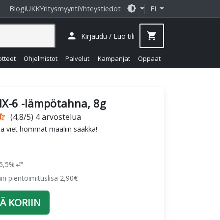
brightness_medium
Blogi
UKK
Yritysmyynti
Yhteystiedot
FI
person
shopping_cart
Kirjaudu / Luo tili
otteet
Ohjelmistot
Palvelut
Kampanjat
Oppaat
X-6 -lämpötahna, 8g
r_half
(4,8/5) 4 arvostelua
lla viet hommat maaliin saakka!
swap_horiz
25,5%
siin pientoimituslisä 2,90€
Ä KORIIN