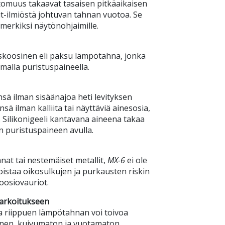
muus takaavat tasaisen pitkäaikaisen
t-ilmiöstä johtuvan tahnan vuotoa. Se
merkiksi näytönohjaimille.
iskoosinen eli paksu lämpötahna, jonka
malla puristuspaineella.
sä ilman sisäänajoa heti levityksen
ä ilman kalliita tai näyttäviä ainesosia,
. Silikonigeeli kantavana aineena takaa
n puristuspaineen avulla.
nat tai nestemäiset metallit,
MX-6
ei ole
oistaa oikosulkujen ja purkausten riskin
oosiovauriot.
tarkoitukseen
a riippuen lämpötahnan voi toivoa
nen, kuivumaton ja vuotamaton