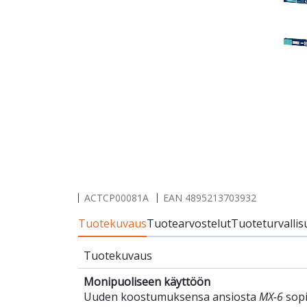
ACTCP00081A
EAN
4895213703932
Tuotekuvaus
Tuotearvostelut
Tuoteturvallis
Tuotekuvaus
Monipuoliseen käyttöön
Uuden koostumuksensa ansiosta
MX-6
sopi