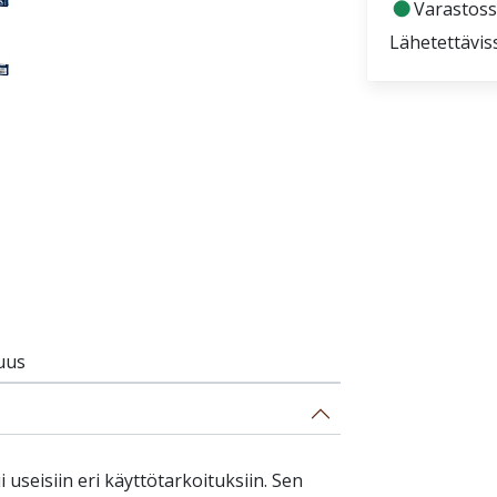
fiber_manual_record
Varastossa
Lähetettävis
uus
i useisiin eri käyttötarkoituksiin. Sen