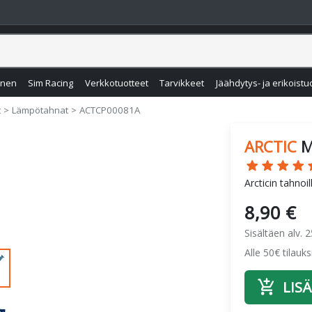
inen
Sim Racing
Verkkotuotteet
Tarvikkeet
Jäähdytys- ja erikoistu
t
Lämpötahnat
ACTCP00081A
ARCTIC
M
star
star
star
star
sta
Arcticin tahnoi
8,90 €
Sisältäen alv. 
Alle 50€ tilauk
add_shopping_cart
LISÄ