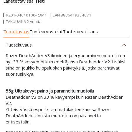
Lähetettävissä:
Heti
RZ01-04640100-R3M1
EAN
8886419334071
TAKUUAIKA 2 vuotta
Tuotekuvaus
Tuotearvostelut
Tuoteturvallisuus
Tuotekuvaus
Razer DeathAdder V3 ikoninen ja ergonominen muotoilu on
nyt 33 % kevyempi kuin edeltäjänsä Deathadder V2. Lisäksi
siinä on joukko huippuluokan päivityksiä, jotka parantavat
suorituskykyä.
55g Ultrakevyt paino ja paranneltu muotoilu
Deathadder V3 on 33 % kevyempi kuin Razer DeathAdder
V2.
Yhteistyössä esports-ammattilaisten kanssa Razer
DeathAdderin ikonista muotoilua on parannettu
entisestään.