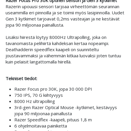
Razer Focus Pro 30K optinen sensori ja Gen 3 kytkimet
Razerin upouusi sensori tarjoaa virheettömän seurannan
useammilla eri pinnoilla ja se toimii myös lasipinnoilla. Uudet
Gen 3 kytkimet tarjoavat 0,2ms vasteajan ja ne kestävät
jopa 90 miljoonaa painallusta.
Lisäksi hiirestä löytyy 8000Hz Ultrapolling, joka on
tavanomaista pelihiirtä kahdeksan kertaa nopeampi.
Deathadderin speedflex kaapeli on suunniteltu
joustavammaksi ja vähemmän kitkaa luovaksi joten tuntuu
kuin pelaisit langattomalla hiirellä.
Tekniset tiedot
:
Razer Focus pro 30K, jopa 30 000 DPI
750 IPS, 70 G kiihtyvyys
8000 Hz ultrapolling
3rd-gen Razer Optical Mouse -kytkimet, kestävyys
jopa 90 miljoonaa painallusta
Razer Speedflex -kaapeli, pituus 1,8 m
6 ohjelmoitavaa painiketta