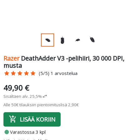
Razer
DeathAdder V3 -pelihiiri, 30 000 DPI,
musta
star
star
star
star
star
(5/5) 1 arvostelua
49,90 €
Sisältäen alv. 25,5%
swap_horiz
Alle 50€ tilauksiin pientoimituslisä 2,90€
add_shopping_cart
LISÄÄ KORIIN
fiber_manual_record
Varastossa 3 kpl