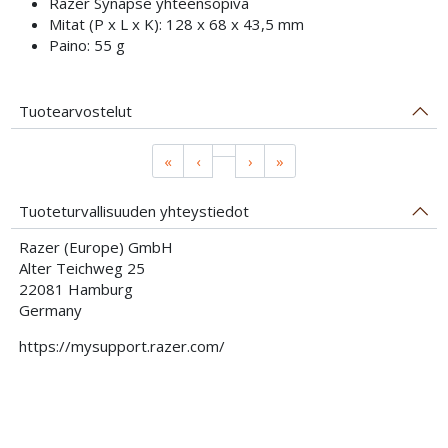
Razer Synapse yhteensopiva
Mitat (P x L x K): 128 x 68 x 43,5 mm
Paino: 55 g
Tuotearvostelut
«
‹
›
»
Tuoteturvallisuuden yhteystiedot
Razer (Europe) GmbH
Alter Teichweg 25
22081 Hamburg
Germany
https://mysupport.razer.com/