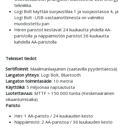
tekniikka.
Logi Bolt käyttää suojaustilaa 1 ja suojaustasoa 4, ja
Logi Bolt -USB-vastaanottimesta on valmiiksi
muodostettu pari
Hiiren paristot kestävät 24 kuukautta yhdellä AA-
paristolla ja näppäimistön paristot 36 kuukautta
kahdella AA-paristolla
Tekniset tiedot
:
Sertifioinnit
: Maailmanlaajuinen (saatavilla pyydettäessä)
Langaton yhteys
: Logi Bolt, Bluetooth
Langaton toimintasäde
: 10 metriä
Käyttöikä
: 5 miljoonaa napsautusta
Luotettavuus
: MTTF > 150 000 tuntia (Keskimääräinen
vikaantumisaika)
Paristo
:
Hiiri: 1 AA-paristo / 24 kuukauden kesto
Näppäimistö: 2 AA-paristoa / 36 kuukauden kesto