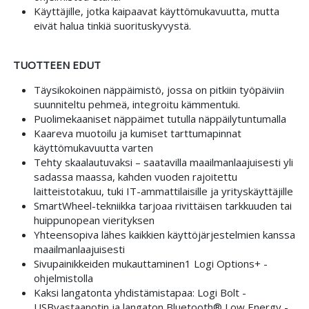
Käyttäjille, jotka kaipaavat käyttömukavuutta, mutta
eivät halua tinkiä suorituskyvystä.
TUOTTEEN EDUT
Täysikokoinen näppäimistö, jossa on pitkiin työpäiviin
suunniteltu pehmeä, integroitu kämmentuki.
Puolimekaaniset näppäimet tutulla näppäilytuntumalla
Kaareva muotoilu ja kumiset tarttumapinnat
käyttömukavuutta varten
Tehty skaalautuvaksi – saatavilla maailmanlaajuisesti yli
sadassa maassa, kahden vuoden rajoitettu
laitteistotakuu, tuki IT-ammattilaisille ja yrityskäyttäjille
SmartWheel-tekniikka tarjoaa rivittäisen tarkkuuden tai
huippunopean vierityksen
Yhteensopiva lähes kaikkien käyttöjärjestelmien kanssa
maailmanlaajuisesti
Sivupainikkeiden mukauttaminen1 Logi Options+ -
ohjelmistolla
Kaksi langatonta yhdistämistapaa: Logi Bolt -
USBvastaanotin ja langaton Bluetooth® Low Energy -