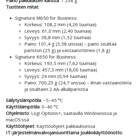
Paino pakkauksen kanssa
: 1 238 g
Tuotteen mitat
:
Signature M650 for Business:
Korkeus: 108,2 mm (4,26 tuumaa)
Leveys: 61,0 mm (2,40 tuumaa)
Syvyys: 38,8 mm (1,52 tuumaa)
Paino: 101,4 g (3,58 unssia) – paino sisältää
pariston (25 g) ja vastaanottimen (1,8 g)
Signature K650 for Business:
Korkeus: 193,5 mm (7,62 tuumaa)
Leveys: 457,3 mm (18,00 tuumaa)
Syvyys: 24 mm (0,94 tuumaa)
Paino: 700,23 g (24,7 unssia) – ilman vastaanotinta
ja sisältäen 2 AA-alkaliparistoa
Säilytyslämpötila
: −5–45 °C
Käyttölämpötila
: 0–40 °C
Ohjelmisto
: Logi Options+, saatavilla Windowsissa ja
macOS:ssä
Käyttöohjeet
: Käyttöohjeet pakkauksessa
IT-järjestelmänvalvojansuorittama joukkokäyttöönotto
: