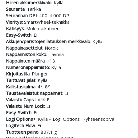
Hiiren akkumerkkivalo
: Kyllä
Seuranta
: Tarkka
Seurannan DPI
: 400-4 000 DPI
Vieritys:
SmartWheel-tekniikka
Kätisyys
: Molempikätinen
Easy-Switch
: Ei
Akkujen/paristojen latauksen merkkivalo
: Kyllä
Näppäinasettelut
: Nordic
Näppäimistön koko
: Täynnä
Näppäinten määrä
: 118
Numeronäppäimistö
: Kyllä
Kirjoitustila
: Plunger
Taittuvat jalat
: Kyllä
Kallistuskulma
: 4°, 8°
Taustavalaistut näppäimet
: Ei
Valaistu Caps Lock
: Ei
Valaistu Num Lock
: Ei
Easy-Switch
: Ei
Logi Options+
: Kyllä – Logi Options+ -yhteensopiva
Logitech Flow
: Ei
Tuotteen paino
: 807,1 g