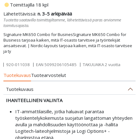
fiber_manual_record
Toimittajilla 18 kpl
Lähetettävissä:
n. 3-5 arkipäivää
Tuotetta saatavilla toimittajiltamme, lähetettävissä paras arviomme
toimitusajasta.
Signature MK650 Combo for BusinesSignature MK650 Combo for
Business tarjoaa kaiken, mitä IT-osasto tarvitsee ja työntekijät
ansaitsevat. | Nordic-layouts tarjoaa kaiken, mitä IT-osasto tarvitsee
ja ty
920-011038
EAN
5099206105485
TAKUUAIKA 2 vuotta
Tuotekuvaus
Tuotearvostelut
Tuotekuvaus
IHANTEELLINEN VALINTA
IT-ammattilaisille, jotka haluavat parantaa
työskentelykokemusta suojatun langattoman yhteyden
avulla ja mahdollisuuden käyttöönottaa ja -hallita
Logitech-laiteohjelmistoja ja Logi Options+ -
ohjelmistoa etänä.