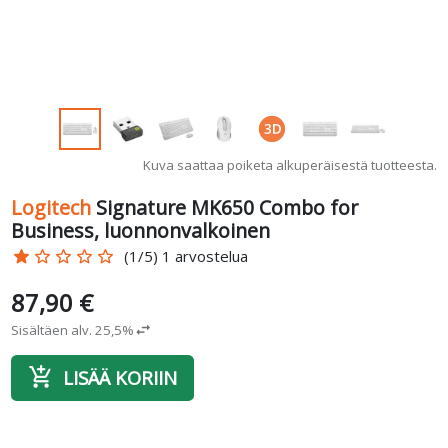
Kuva saattaa poiketa alkuperäisestä tuotteesta.
Logitech
Signature MK650 Combo for
Business, luonnonvalkoinen
star
star_border
star_border
star_border
star_border
(1/5) 1 arvostelua
87,90 €
Sisältäen alv. 25,5%
swap_horiz
add_shopping_cart
LISÄÄ KORIIN