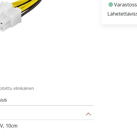
fiber_manual_record
Varastoss
Lähetettävis
tettu elinikäinen
uus
2V, 10cm