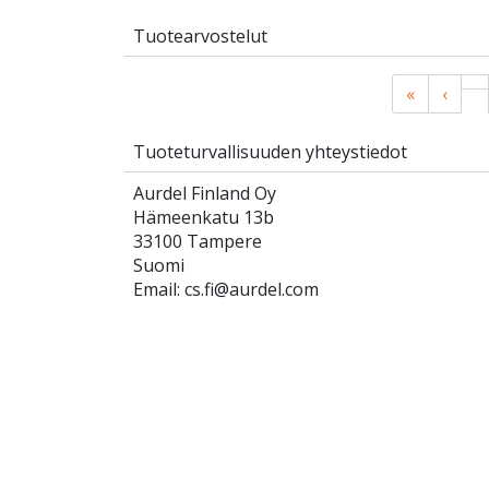
Tuotearvostelut
«
‹
Tuoteturvallisuuden yhteystiedot
Aurdel Finland Oy
Hämeenkatu 13b
33100 Tampere
Suomi
Email: cs.fi@aurdel.com