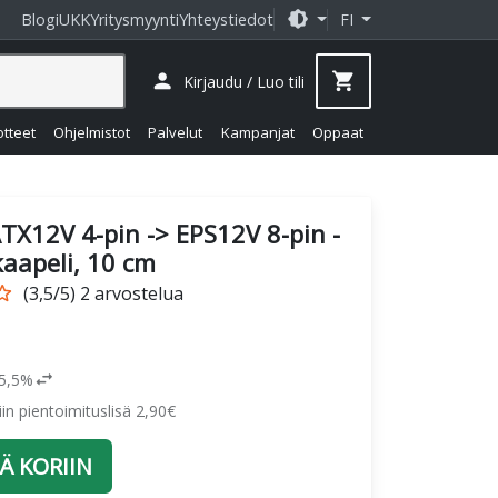
brightness_medium
Blogi
UKK
Yritysmyynti
Yhteystiedot
FI
person
shopping_cart
Kirjaudu / Luo tili
otteet
Ohjelmistot
Palvelut
Kampanjat
Oppaat
TX12V 4-pin -> EPS12V 8-pin -
aapeli, 10 cm
_border
(3,5/5) 2 arvostelua
swap_horiz
25,5%
siin pientoimituslisä 2,90€
Ä KORIIN