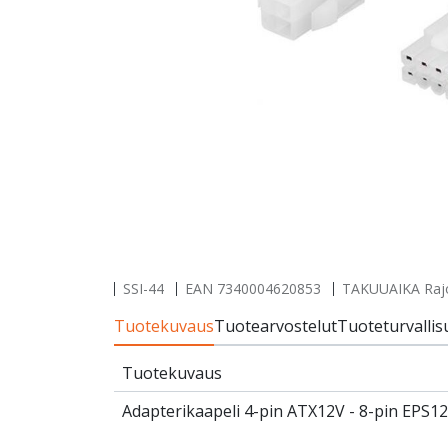
SSI-44
EAN
7340004620853
TAKUUAIKA Rajoi
Tuotekuvaus
Tuotearvostelut
Tuoteturvallis
Tuotekuvaus
Adapterikaapeli 4-pin ATX12V - 8-pin EPS1