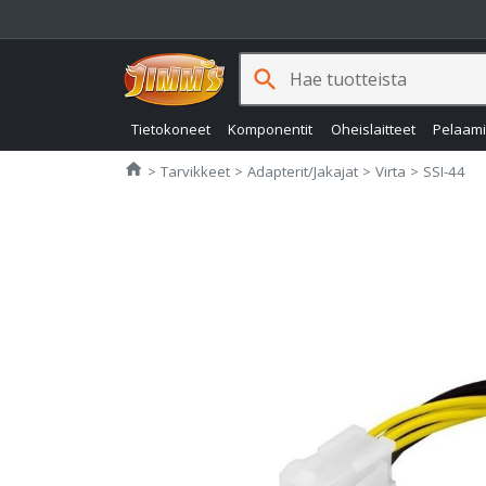
search
Tietokoneet
Komponentit
Oheislaitteet
Pelaam
Jimms.fi
home
Tarvikkeet
Adapterit/Jakajat
Virta
SSI-44