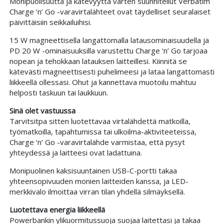
Monipuolisuutta ja kätevyyttä varten suunnitellut Verbatim
Charge ‘n’ Go -varavirtalähteet ovat täydelliset seuralaiset
päivittäisiin seikkailuihisi.
15 W magneettisella langattomalla latausominaisuudella ja
PD 20 W -ominaisuuksilla varustettu Charge ‘n’ Go tarjoaa
nopean ja tehokkaan latauksen laitteillesi. Kiinnitä se
kätevästi magneettisesti puhelimeesi ja lataa langattomasti
liikkeellä ollessasi. Ohut ja kannettava muotoilu mahtuu
helposti taskuun tai laukkuun.
Sinä olet vastuussa
Tarvitsitpa sitten luotettavaa virtalähdettä matkoilla,
työmatkoilla, tapahtumissa tai ulkoilma-aktiviteeteissa,
Charge ‘n’ Go -varavirtalähde varmistaa, että pysyt
yhteydessä ja laitteesi ovat ladattuina.
Monipuolinen kaksisuuntainen USB-C-portti takaa
yhteensopivuuden monien laitteiden kanssa, ja LED-
merkkivalo ilmoittaa virran tilan yhdellä silmäyksellä.
Luotettava energia liikkeellä
Powerbankin ylikuormitussuoja suojaa laitettasi ja takaa