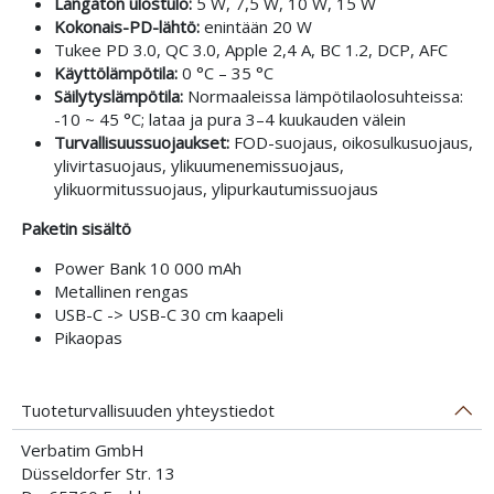
Langaton ulostulo:
5 W, 7,5 W, 10 W, 15 W
Kokonais-PD-lähtö:
enintään 20 W
Tukee PD 3.0, QC 3.0, Apple 2,4 A, BC 1.2, DCP, AFC
Käyttölämpötila:
0 °C – 35 °C
Säilytyslämpötila:
Normaaleissa lämpötilaolosuhteissa:
-10 ~ 45 °C; lataa ja pura 3–4 kuukauden välein
Turvallisuussuojaukset:
FOD-suojaus, oikosulkusuojaus,
ylivirtasuojaus, ylikuumenemissuojaus,
ylikuormitussuojaus, ylipurkautumissuojaus
Paketin sisältö
Power Bank 10 000 mAh
Metallinen rengas
USB-C -> USB-C 30 cm kaapeli
Pikaopas
Tuoteturvallisuuden yhteystiedot
Verbatim GmbH
Düsseldorfer Str. 13