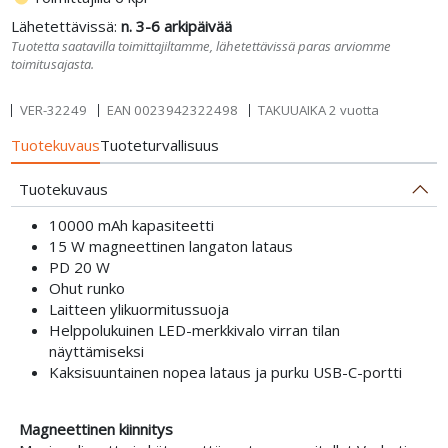
Lähetettävissä:
n. 3-6 arkipäivää
Tuotetta saatavilla toimittajiltamme, lähetettävissä paras arviomme
toimitusajasta.
VER-32249
EAN
0023942322498
TAKUUAIKA 2 vuotta
Tuotekuvaus
Tuoteturvallisuus
Tuotekuvaus
10000 mAh kapasiteetti
15 W magneettinen langaton lataus
PD 20 W
Ohut runko
Laitteen ylikuormitussuoja
Helppolukuinen LED-merkkivalo virran tilan
näyttämiseksi
Kaksisuuntainen nopea lataus ja purku USB-C-portti
Magneettinen kiinnitys