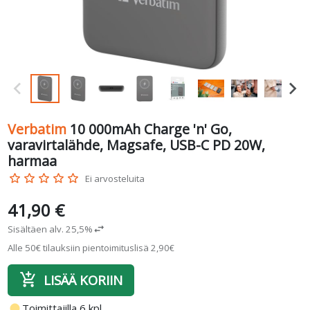
Verbatim
10 000mAh Charge 'n' Go,
varavirtalähde, Magsafe, USB-C PD 20W,
harmaa
star_border
star_border
star_border
star_border
star_border
Ei arvosteluita
41,90 €
Sisältäen alv. 25,5%
swap_horiz
Alle 50€ tilauksiin pientoimituslisä 2,90€
add_shopping_cart
LISÄÄ KORIIN
fiber_manual_record
Toimittajilla 6 kpl