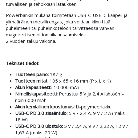
turvallisen ja tehokkaan latauksen.
Powerbankin mukana toimitetaan USB-C-USB-C-kaapeli ja
ylimääräinen metallirengas, joka voidaan kiinnittää
puhelimeen tai puhelinkoteloon tarvittaessa vahvan
magneettisen pidon aikaansaamiseksi.
2 vuoden takuu vakiona.
Tekniset tiedot
Tuotteen paino:
187 g
Tuotteen mitat:
105 x 65 x 16 mm (P x L x K)
Akun kapasiteetti:
10 000 mAh
Nimelliskapasiteetti:
Perustuu 5 V ja 2,4 A lähtöön –
noin 6000 mAh
Akun kemiallinen koostumus:
Li-polymeeriakku
USB-C PD 3.0 sisääntulo:
5 V / 2,4 A, 9 V / 2 A (maks.
18 W)
USB-C PD 3.0 ulostulo:
5 V / 2,4 A, 9 V / 2,22 A, 12 V /
1,67 A (maks. 20 W)