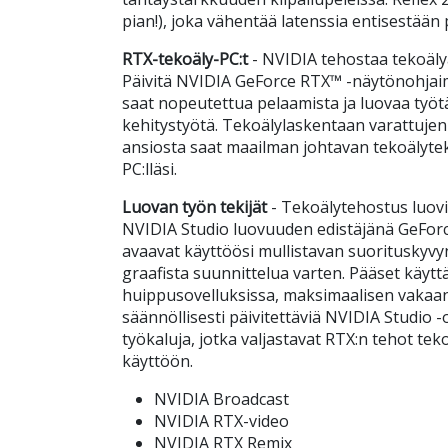
pian!), joka vähentää latenssia entisestään 
RTX-tekoäly-PC:t
- NVIDIA tehostaa tekoälyä
Päivitä NVIDIA GeForce RTX™ -näytönohjaim
saat nopeutettua pelaamista ja luovaa työt
kehitystyötä. Tekoälylaskentaan varattujen
ansiosta saat maailman johtavan tekoälyte
PC:lläsi.
Luovan työn tekijät
- Tekoälytehostus luovi
NVIDIA Studio luovuuden edistäjänä GeFor
avaavat käyttöösi mullistavan suorituskyvyn
graafista suunnittelua varten. Pääset käyt
huippusovelluksissa, maksimaalisen vakaan 
säännöllisesti päivitettäviä NVIDIA Studio -
työkaluja, jotka valjastavat RTX:n tehot te
käyttöön.
NVIDIA Broadcast
NVIDIA RTX-video
NVIDIA RTX Remix