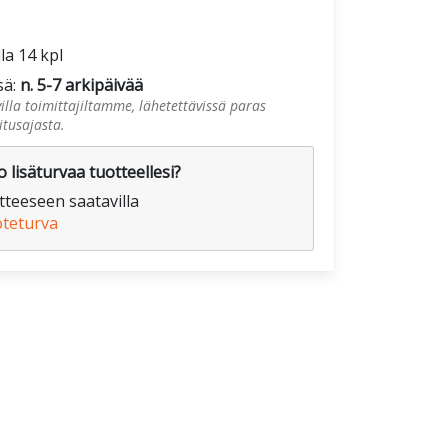
lla 14 kpl
sä:
n. 5-7 arkipäivää
illa toimittajiltamme, lähetettävissä paras
tusajasta.
 lisäturvaa tuotteellesi?
teeseen saatavilla
oteturva