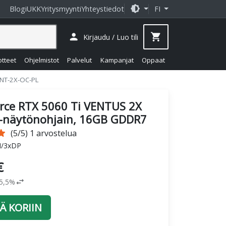
brightness_medium
Blogi
UKK
Yritysmyynti
Yhteystiedot
FI
person
shopping_cart
Kirjaudu / Luo tili
otteet
Ohjelmistot
Palvelut
Kampanjat
Oppaat
ENT-2X-OC-PL
rce RTX 5060 Ti VENTUS 2X
-näytönohjain, 16GB GDDR7
tar
(5/5) 1 arvostelua
I/3xDP
€
swap_horiz
25,5%
Ä KORIIN