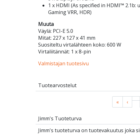
1 x HDMI (As specified in HDMI™ 2.1b: 
Gaming VRR, HDR)
Muuta
Väylä: PCI-E 5.0
Mitat: 227 x 127 x 41 mm
Suositeltu virtalähteen koko: 600 W
Virtaliitännät: 1 x 8-pin
Valmistajan tuotesivu
Tuotearvostelut
«
‹
Jimm's Tuoteturva
Jimm's tuoteturva on tuotevakuutus joka sis