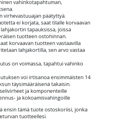
minen vahinkotapahtuman,
ksena.
n virhevastuuajan päätyttyä.
tetta ei korjata, saat tilalle korvaavan
 lahjakortin tapauksissa, joissa
eräisen tuotteen ostohinnan.
aat korvaavan tuotteen vastaavilla
itetaan lahjakortilla, sen arvo vastaa
tus on voimassa, tapahtui vahinko
tuksen voi irtisanoa ensimmäisten 14
ksun täysimääräisenä takaisin.
elivirheet ja komponenteille
sennus- ja kokoamisvahingoille
ä ensin tämä tuote ostoskoriisi, jonka
eturvan tuotteellesi.