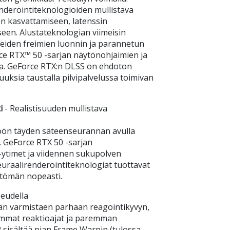
nderöintiteknologioiden mullistava
en kasvattamiseen, latenssin
en. ‌Alustateknologian viimeisin
eiden freimien luonnin ja parannetun
ce RTX™ 50 -sarjan näytönohjaimien ja
a. GeForce RTX:n DLSS on ehdoton
suuksia taustalla pilvipalvelussa toimivan
i
- Realistisuuden mullistava
töön täyden säteenseurannan avulla
n. GeForce RTX 50 -sarjan
ytimet ja viidennen sukupolven
uraalirenderöintiteknologiat tuottavat
ttömän nopeasti.
peudella
län varmistaen parhaan reagointikyvyn,
mat reaktioajat ja paremman
2 sisältää pian Frame Warpin (tulossa