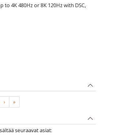
up to 4K 480Hz or 8K 120Hz with DSC,
›
»
ältää seuraavat asiat: