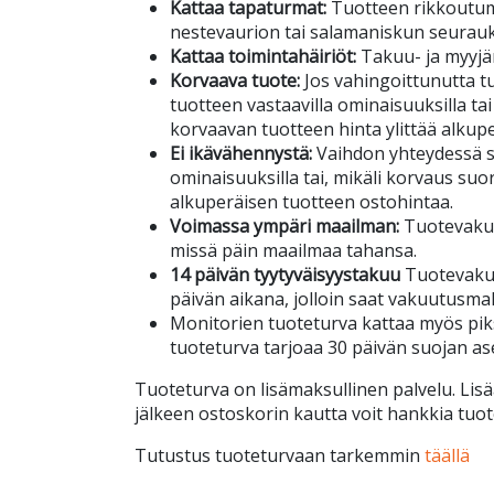
Kattaa tapaturmat:
Tuotteen rikkoutu
nestevaurion tai salamaniskun seurau
Kattaa toimintahäiriöt:
Takuu- ja myyjä
Korvaava tuote:
Jos vahingoittunutta tuo
tuotteen vastaavilla ominaisuuksilla tai
korvaavan tuotteen hinta ylittää alkup
Ei ikävähennystä:
Vaihdon yhteydessä s
ominaisuuksilla tai, mikäli korvaus suor
alkuperäisen tuotteen ostohintaa.
Voimassa ympäri maailman:
Tuotevakuu
missä päin maailmaa tahansa.
14 päivän tyytyväisyystakuu
Tuotevakuu
päivän aikana, jolloin saat vakuutusma
Monitorien tuoteturva kattaa myös piks
tuoteturva tarjoaa 30 päivän suojan a
Tuoteturva on lisämaksullinen palvelu. Lisä
jälkeen ostoskorin kautta voit hankkia tuot
Tutustus tuoteturvaan tarkemmin
täällä