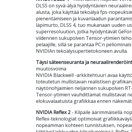
DLSS on syvä-älyä hyödyntävien neuraalire
alusta, joka käyttää tekoälyä fps-nopeuksi
pienentämiseen ja kuvanlaadun parantamise
läpimurto, DLSS 4, tuo mukanaan uuden us
superresoluution, jotka hyödyntävät GeFor
viidennen sukupolven Tensor-ytimien teho
pelaajille, sillä se parantaa PC:n peliominai
NVIDIAn tekoälysupertietokoneen avulla.
Täysi säteenseuranta ja neuraalirenderöint
muutosvoima
NVIDIA Blackwell -arkkitehtuuri avaa käyt
toteutetun mullistavan realistisen grafiika
näytönohjaimien neljännen sukupolven RT-
Tensor-ytimien vauhdittamat mullistavat ne
elokuvalaatuista grafiikkaa ennen näkemä
NVIDIA Reflex 2
- Kilpaile äärimmäisellä no
Reflex-teknologiat optimoivat grafiikkaväy
nopeamman kohteen tunnistuksen, nopeam
tähtäystarkkuuden kilpailupeleissä. Reflex 