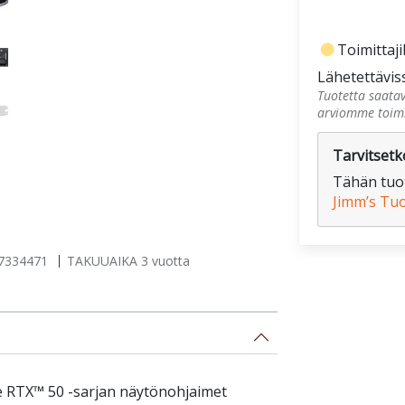
fiber_manual_record
Toimittaji
Lähetettävis
Tuotetta saatav
arviomme toimi
Tarvitsetko
Tähän tuot
Jimm’s Tu
7334471
TAKUUAIKA 3 vuotta
e RTX™ 50 -sarjan näytönohjaimet