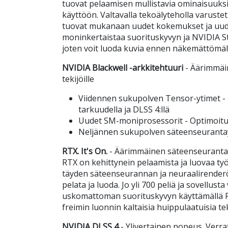
tuovat pelaamisen mullistavia ominaisuuksia
käyttöön. Valtavalla tekoälyteholla varust
tuovat mukanaan uudet kokemukset ja uude
moninkertaistaa suorituskyvyn ja NVIDIA St
joten voit luoda kuvia ennen näkemättömäl
NVIDIA Blackwell -arkkitehtuuri
- Äärimmäin
tekijöille
Viidennen sukupolven Tensor-ytimet -
tarkuudella ja DLSS 4:llä
Uudet SM-moniprosessorit - Optimoitu 
Neljännen sukupolven säteenseuranta
RTX. It's On.
- Äärimmäinen säteenseuranta-
RTX on kehittynein pelaamista ja luovaa ty
täyden säteenseurannan ja neuraalirender
pelata ja luoda. Jo yli 700 peliä ja sovellusta
uskomattoman suorituskyvyn käyttämällä R
freimin luonnin kaltaisia huippulaatuisia te
NVIDIA DLSS 4
- Ylivertainen nopeus. Verra