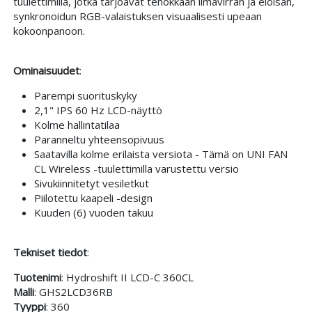
tuulettimilla, jotka tarjoavat tehokkaan ilmavirran ja eloisan,
synkronoidun RGB-valaistuksen visuaalisesti upeaan
kokoonpanoon.
Ominaisuudet
:
Parempi suorituskyky
2,1" IPS 60 Hz LCD-näyttö
Kolme hallintatilaa
Paranneltu yhteensopivuus
Saatavilla kolme erilaista versiota - Tämä on UNI FAN
CL Wireless -tuulettimilla varustettu versio
Sivukiinnitetyt vesiletkut
Piilotettu kaapeli -design
Kuuden (6) vuoden takuu
Tekniset tiedot
:
Tuotenimi
: Hydroshift II LCD-C 360CL
Malli
: GHS2LCD36RB
Tyyppi
: 360