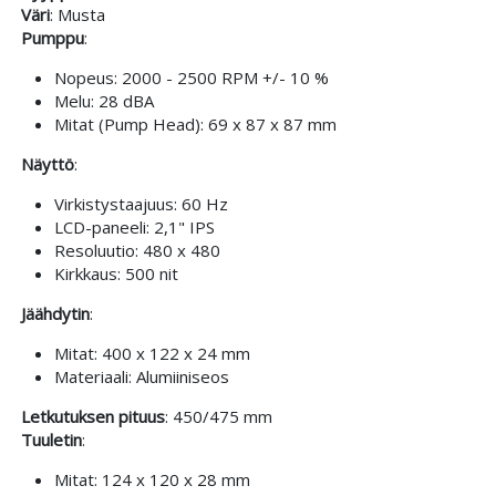
Väri
: Musta
Pumppu
:
Nopeus: 2000 - 2500 RPM +/- 10 %
Melu: 28 dBA
Mitat (Pump Head): 69 x 87 x 87 mm
Näyttö
:
Virkistystaajuus: 60 Hz
LCD-paneeli: 2,1" IPS
Resoluutio: 480 x 480
Kirkkaus: 500 nit
Jäähdytin
:
Mitat: 400 x 122 x 24 mm
Materiaali: Alumiiniseos
Letkutuksen pituus
: 450/475 mm
Tuuletin
:
Mitat: 124 x 120 x 28 mm