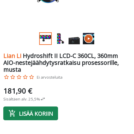
Lian Li
Hydroshift II LCD-C 360CL, 360mm
AIO-nestejäähdytysratkaisu prosessorille,
musta
star_border
star_border
star_border
star_border
star_border
Ei arvosteluita
181,90 €
Sisältäen alv. 25,5%
swap_horiz
add_shopping_cart
LISÄÄ KORIIN