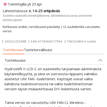
fiber_manual_record
Toimittajilla yli 25 kpl
Lähetettävissä:
n. 14-25 arkipäivää
Tuotetta saatavilla toimittajiltamme, lähetettävissä paras arviomme
toimitusajasta.
Rohkeasti uniikki, nerokkaasti päivitetty | CL-tuulettimilla varustettu
versio
GHS2LCD36RB
EAN
4718466017994
TAKUUAIKA 6 vuotta
Tuotekuvaus
Tuoteturvallisuus
Tuotekuvaus
Hydroshift II LCD-C on suunniteltu tarjoamaan äärimmäistä
käytännöllisyyttä, ja siinä on (versiosta riippuen) valmiiksi
asenetut UNI FAN -tuulettimet. Käyttäjät voivat valita
kahdesta tuuletinversiosta tai valita tuulettimettoman
version täysin mukautettavaa DIY-kokemusta varten.
Tämä versio on varustettu UNI FAN CL Wireless -