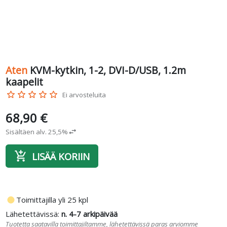
Aten
KVM-kytkin, 1-2, DVI-D/USB, 1.2m
kaapelit
star_border
star_border
star_border
star_border
star_border
Ei arvosteluita
68,90 €
Sisältäen alv. 25,5%
swap_horiz
add_shopping_cart
LISÄÄ KORIIN
fiber_manual_record
Toimittajilla yli 25 kpl
Lähetettävissä:
n. 4-7 arkipäivää
Tuotetta saatavilla toimittajiltamme, lähetettävissä paras arviomme