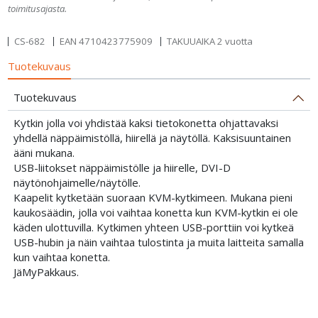
toimitusajasta.
CS-682
EAN
4710423775909
TAKUUAIKA 2 vuotta
Tuotekuvaus
Tuotekuvaus
Kytkin jolla voi yhdistää kaksi tietokonetta ohjattavaksi
yhdellä näppäimistöllä, hiirellä ja näytöllä. Kaksisuuntainen
ääni mukana.
USB-liitokset näppäimistölle ja hiirelle, DVI-D
näytönohjaimelle/näytölle.
Kaapelit kytketään suoraan KVM-kytkimeen. Mukana pieni
kaukosäädin, jolla voi vaihtaa konetta kun KVM-kytkin ei ole
käden ulottuvilla. Kytkimen yhteen USB-porttiin voi kytkeä
USB-hubin ja näin vaihtaa tulostinta ja muita laitteita samalla
kun vaihtaa konetta.
JäMyPakkaus.