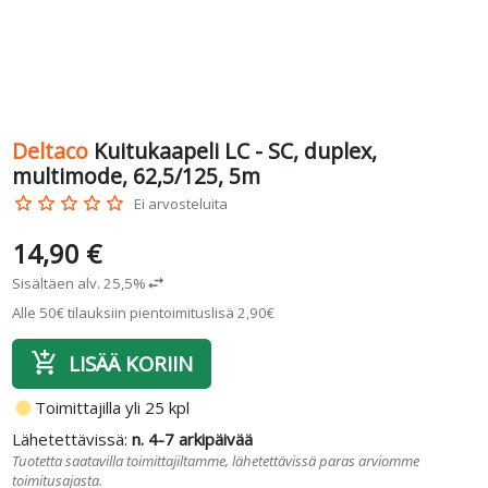
Deltaco
Kuitukaapeli LC - SC, duplex,
multimode, 62,5/125, 5m
star_border
star_border
star_border
star_border
star_border
Ei arvosteluita
14,90 €
Sisältäen alv. 25,5%
swap_horiz
Alle 50€ tilauksiin pientoimituslisä 2,90€
add_shopping_cart
LISÄÄ KORIIN
fiber_manual_record
Toimittajilla yli 25 kpl
Lähetettävissä:
n. 4-7 arkipäivää
Tuotetta saatavilla toimittajiltamme, lähetettävissä paras arviomme
toimitusajasta.