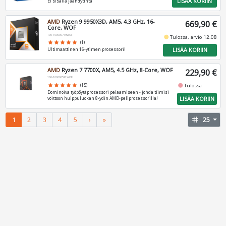
LISÄÄ KORIIN
Ei sisällä jäähdytintä
AMD
Ryzen 9 9950X3D, AM5, 4.3 GHz, 16-
669,90 €
Core, WOF
100-100000719WOF
fiber_manual_record
Tulossa, arvio 12.08
star
star
star
star
star
(1)
LISÄÄ KORIIN
Ultimaattinen 16-ytimen prosessori!
AMD
Ryzen 7 7700X, AM5, 4.5 GHz, 8-Core, WOF
229,90 €
100-100000591WOF
fiber_manual_record
star
star
star
star
star
(15)
Tulossa
Dominoiva työpöytäprosessori pelaamiseen - johda tiimisi
LISÄÄ KORIIN
voittoon huippuluokan 8-ydin AMD-peliprosessorilla!
1
2
3
4
5
›
»
tag
25