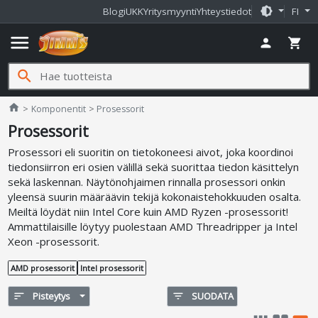
brightness_medium
Blogi
UKK
Yritysmyynti
Yhteystiedot
FI
menu
person
shopping_cart
search
Jimms.fi
home
Komponentit
Prosessorit
Prosessorit
Prosessori eli suoritin on tietokoneesi aivot, joka koordinoi
tiedonsiirron eri osien välillä sekä suorittaa tiedon käsittelyn
sekä laskennan. Näytönohjaimen rinnalla prosessori onkin
yleensä suurin määräävin tekijä kokonaistehokkuuden osalta.
Meiltä löydät niin Intel Core kuin AMD Ryzen -prosessorit!
Ammattilaisille löytyy puolestaan AMD Threadripper ja Intel
Xeon -prosessorit.
AMD prosessorit
Intel prosessorit
sort
Pisteytys
filter_list
SUODATA