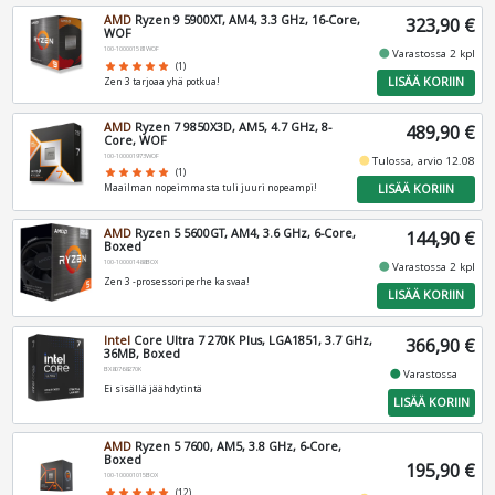
AMD
Ryzen 9 5900XT, AM4, 3.3 GHz, 16-Core,
323,90 €
WOF
100-100001581WOF
fiber_manual_record
Varastossa 2 kpl
star
star
star
star
star
(1)
LISÄÄ KORIIN
Zen 3 tarjoaa yhä potkua!
AMD
Ryzen 7 9850X3D, AM5, 4.7 GHz, 8-
489,90 €
Core, WOF
100-100001973WOF
fiber_manual_record
Tulossa, arvio 12.08
star
star
star
star
star
(1)
LISÄÄ KORIIN
Maailman nopeimmasta tuli juuri nopeampi!
AMD
Ryzen 5 5600GT, AM4, 3.6 GHz, 6-Core,
144,90 €
Boxed
100-100001488BOX
fiber_manual_record
Varastossa 2 kpl
Zen 3 -prosessoriperhe kasvaa!
LISÄÄ KORIIN
Intel
Core Ultra 7 270K Plus, LGA1851, 3.7 GHz,
366,90 €
36MB, Boxed
BX80768270K
fiber_manual_record
Varastossa
Ei sisällä jäähdytintä
LISÄÄ KORIIN
AMD
Ryzen 5 7600, AM5, 3.8 GHz, 6-Core,
Boxed
195,90 €
100-100001015BOX
star
star
star
star
star
(12)