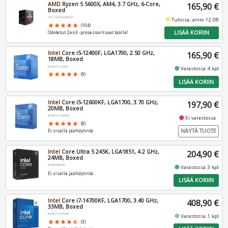
AMD
Ryzen 5 5600X, AM4, 3.7 GHz, 6-Core,
165,90 €
Boxed
100-100000065BOX
fiber_manual_record
Tulossa, arvio 12.08
star
star
star
star
star
(104)
LISÄÄ KORIIN
Odotetut Zen3 -prosessorit ovat täällä!
Intel
Core i5-12400F, LGA1700, 2.50 GHz,
165,90 €
18MB, Boxed
BX8071512400F
fiber_manual_record
Varastossa 4 kpl
star
star
star
star
star
(9)
LISÄÄ KORIIN
Intel
Core i5-12600KF, LGA1700, 3.70 GHz,
197,90 €
20MB, Boxed
BX8071512600KF
fiber_manual_record
Ei varastossa
star
star
star
star
star
(8)
NÄYTÄ TUOTE
Ei sisällä jäähdytintä
Intel
Core Ultra 5 245K, LGA1851, 4.2 GHz,
204,90 €
24MB, Boxed
BX80768245K
fiber_manual_record
Varastossa 3 kpl
Ei sisällä jäähdytintä
LISÄÄ KORIIN
Intel
Core i7-14700KF, LGA1700, 3.40 GHz,
408,90 €
33MB, Boxed
BX8071514700KF
fiber_manual_record
Varastossa 1 kpl
star
star
star
star
star_half
(3)