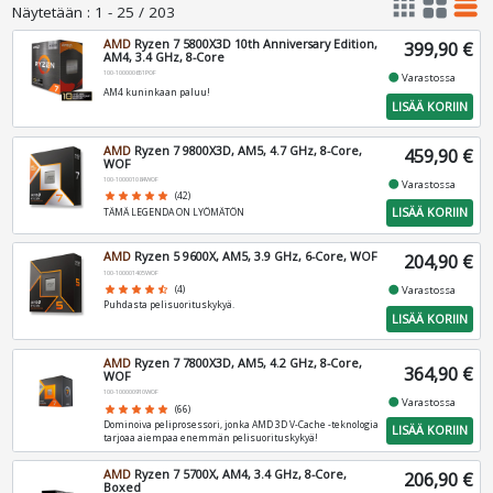
apps
grid_view
table_rows
Näytetään
:
1 - 25 / 203
AMD
Ryzen 7 5800X3D 10th Anniversary Edition,
399,90 €
AM4, 3.4 GHz, 8-Core
100-100000651POF
fiber_manual_record
Varastossa
AM4 kuninkaan paluu!
LISÄÄ KORIIN
AMD
Ryzen 7 9800X3D, AM5, 4.7 GHz, 8-Core,
459,90 €
WOF
100-100001084WOF
fiber_manual_record
Varastossa
star
star
star
star
star
(42)
LISÄÄ KORIIN
TÄMÄ LEGENDA ON LYÖMÄTÖN
AMD
Ryzen 5 9600X, AM5, 3.9 GHz, 6-Core, WOF
204,90 €
100-100001405WOF
fiber_manual_record
star
star
star
star
star_half
(4)
Varastossa
Puhdasta pelisuorituskykyä.
LISÄÄ KORIIN
AMD
Ryzen 7 7800X3D, AM5, 4.2 GHz, 8-Core,
364,90 €
WOF
100-100000910WOF
fiber_manual_record
Varastossa
star
star
star
star
star
(66)
Dominoiva peliprosessori, jonka AMD 3D V-Cache -teknologia
LISÄÄ KORIIN
tarjoaa aiempaa enemmän pelisuorituskykyä!
AMD
Ryzen 7 5700X, AM4, 3.4 GHz, 8-Core,
206,90 €
Boxed