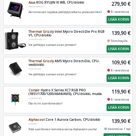
Asus
ROG RYUJIN III WB, CPU-blokki
279,90 €
90RC00V0-M0UAY0
fiber_manual_record
Ei varastossa
Äärimmäisen näyttävä jäähdytysratkaisu prosessorillesi!
LISÄÄ KORIIN
Thermal Grizzly
Intel Mycro Direct-Die Pro RGB
139,90 €
V1, CPU-blokki
TG-MY-DD-P-RGB-I-V1
fiber_manual_record
Toimittajilla
Vie jäähdytys suoraan asian ytimeen!
LISÄÄ KORIIN
Thermal Grizzly
AM5 Mycro Direct-Die, CPU-
109,90 €
vesiblokki
TG-MY-DD-AM5
fiber_manual_record
Ei varastossa
Vie jäähdytys suoraan asian ytimeen!
LISÄÄ KORIIN
Corsair
Hydro X Series XC7 RGB PRO
119,90 €
(1851/1700/1200/AM4/AM5), CPU-blokki, musta
CX-9010015-WW
fiber_manual_record
Ei varastossa
Ota ilo irti suorittimestasi!
LISÄÄ KORIIN
Alphacool
Core 1 Aurora Carbon, CPU-blokki
139,90 €
AT1024227
fiber_manual_record
Varastossa 1 kpl
Pidä suorittimesi lämmöt aisoissa Alphacoolin avulla!