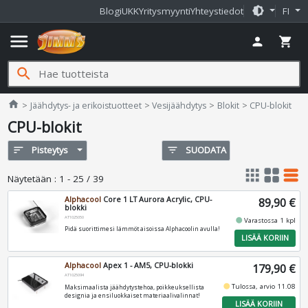
brightness_medium
Blogi
UKK
Yritysmyynti
Yhteystiedot
FI
menu
person
shopping_cart
search
Jimms.fi
home
Jäähdytys- ja erikoistuotteet
Vesijäähdytys
Blokit
CPU-blokit
CPU-blokit
sort
Pisteytys
filter_list
SUODATA
apps
grid_view
table_rows
Näytetään
:
1 - 25 / 39
Alphacool
Core 1 LT Aurora Acrylic, CPU-
89,90 €
blokki
AT1025050
fiber_manual_record
Varastossa 1 kpl
Pidä suorittimesi lämmöt aisoissa Alphacoolin avulla!
LISÄÄ KORIIN
Alphacool
Apex 1 - AM5, CPU-blokki
179,90 €
AT1025094
fiber_manual_record
Tulossa, arvio 11.08
Maksimaalista jäähdytystehoa, poikkeuksellista
designia ja ensiluokkaiset materiaalivalinnat!
LISÄÄ KORIIN