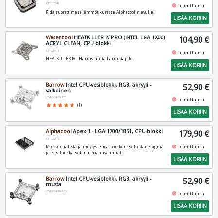
AT1016541
fiber_manual_record
Toimittajilla
Pidä suorittimesi lämmöt kurissa Alphacoolin avulla!
LISÄÄ KORIIN
Watercool
HEATKILLER IV PRO (INTEL LGA 1X00)
104,90 €
ACRYL CLEAN, CPU-blokki
AT1022411
fiber_manual_record
Toimittajilla
HEATKILLER IV - Harrastajilta harrastajille.
LISÄÄ KORIIN
Barrow
Intel CPU-vesiblokki, RGB, akryyli -
52,90 €
valkoinen
LTYK3-04I-WHITE
fiber_manual_record
Toimittajilla
star
star
star
star
star
(1)
LISÄÄ KORIIN
Alphacool
Apex 1 - LGA 1700/1851, CPU-blokki
179,90 €
AT1024572
fiber_manual_record
Toimittajilla
Maksimaalista jäähdytystehoa, poikkeuksellista designia
ja ensiluokkaiset materiaalivalinnat!
LISÄÄ KORIIN
Barrow
Intel CPU-vesiblokki, RGB, akryyli -
52,90 €
musta
LTYK3-04I-BLACK
fiber_manual_record
Toimittajilla
LISÄÄ KORIIN