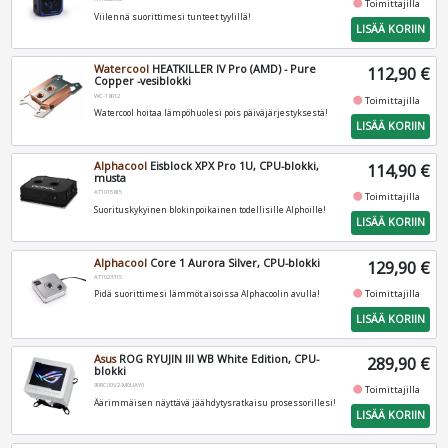
fiber_manual_record
Toimittajilla
Viilennä suorittimesi tunteet tyylillä!
LISÄÄ KORIIN
Watercool
HEATKILLER IV Pro (AMD) - Pure
112,90 €
Copper -vesiblokki
WC-18012
fiber_manual_record
Toimittajilla
Watercool hoitaa lämpöhuolesi pois päiväjärjestyksestä!
LISÄÄ KORIIN
Alphacool
Eisblock XPX Pro 1U, CPU-blokki,
114,90 €
musta
AT1015815
fiber_manual_record
Toimittajilla
Suorituskykyinen blokinpoikainen todellisille Alphoille!
LISÄÄ KORIIN
Alphacool
Core 1 Aurora Silver, CPU-blokki
129,90 €
AT1023315
fiber_manual_record
Toimittajilla
Pidä suorittimesi lämmöt aisoissa Alphacoolin avulla!
LISÄÄ KORIIN
Asus
ROG RYUJIN III WB White Edition, CPU-
289,90 €
blokki
90RC00V2-M0UAY0
fiber_manual_record
Toimittajilla
Äärimmäisen näyttävä jäähdytysratkaisu prosessorillesi!
LISÄÄ KORIIN