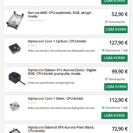
LISÄÄ KORIIN
Barrow
AMD CPU-vesiblokki, RGB, akryyli -
52,90 €
musta
LTYK3A-04-V2-BLACK
fiber_manual_record
Toimittajilla
LISÄÄ KORIIN
Alphacool
Core 1 Carbon, CPU-blokki
127,90 €
AT1024228
fiber_manual_record
Varastossa 1 kpl
Pidä suorittimesi lämmöt aisoissa Alphacoolin avulla!
LISÄÄ KORIIN
Alphacool
Eisbaer Pro Aurora (Solo) - Digital
99,90 €
RGB, CPU-blokki pumpulla, musta
AT1020273
fiber_manual_record
Toimittajilla
Viilennä suorittimesi tunteet tyylillä!
LISÄÄ KORIIN
Alphacool
Core 1 Silver, CPU-blokki
112,90 €
AT1023312
fiber_manual_record
Varastossa 1 kpl
Pidä suorittimesi lämmöt aisoissa Alphacoolin avulla!
LISÄÄ KORIIN
Alphacool
Eisblock XPX Aurora Plexi Black,
72,90 €
CPU-blokki