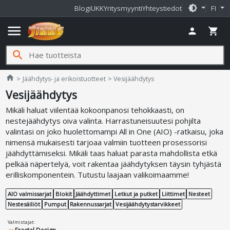
brightness_medium
Blogi
UKK
Yritysmyynti
Yhteystiedot
FI
menu
person
shopping_cart
search
Jimms.fi
home
Jäähdytys- ja erikoistuotteet
Vesijäähdytys
Vesijäähdytys
Mikäli haluat viilentää kokoonpanosi tehokkaasti, on
nestejäähdytys oiva valinta. Harrastuneisuutesi pohjilta
valintasi on joko huolettomampi All in One (AIO) -ratkaisu, joka
nimensä mukaisesti tarjoaa valmiin tuotteen prosessorisi
jäähdyttämiseksi. Mikäli taas haluat parasta mahdollista etkä
pelkää näpertelyä, voit rakentaa jäähdytyksen täysin tyhjästä
erilliskomponentein. Tutustu laajaan valikoimaamme!
AIO valmissarjat
Blokit
Jäähdyttimet
Letkut ja putket
Liittimet
Nesteet
Nestesäiliöt
Pumput
Rakennussarjat
Vesijäähdytystarvikkeet
Valmistajat
: