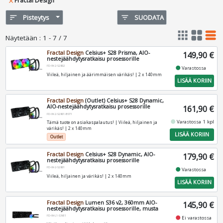
Fractal Design
close
sort
Pisteytys
filter_list
SUODATA
apps
grid_view
table_rows
Näytetään
:
1 - 7 / 7
Fractal Design
Celsius+ S28 Prisma, AIO-
149,90 €
nestejäähdytysratkaisu prosessorille
FD-W-2-S2802
fiber_manual_record
Varastossa
Viileä, hiljainen ja äärimmäisen värikäs! | 2 x 140mm
LISÄÄ KORIIN
Fractal Design
(Outlet) Celsius+ S28 Dynamic,
AIO-nestejäähdytysratkaisu prosessorille
161,90 €
FD-W-2-S2801-BST1
fiber_manual_record
Varastossa 1 kpl
Tämä tuote on asiakaspalautus! | Viileä, hiljainen ja
värikäs! | 2 x 140mm
LISÄÄ KORIIN
Outlet
Fractal Design
Celsius+ S28 Dynamic, AIO-
179,90 €
nestejäähdytysratkaisu prosessorille
FD-W-2-S2801
fiber_manual_record
Varastossa
Viileä, hiljainen ja värikäs! | 2 x 140mm
LISÄÄ KORIIN
Fractal Design
Lumen S36 v2, 360mm AIO-
145,90 €
nestejäähdytysratkaisu prosessorille, musta
FD-W-L1-S3611
fiber_manual_record
Ei varastossa