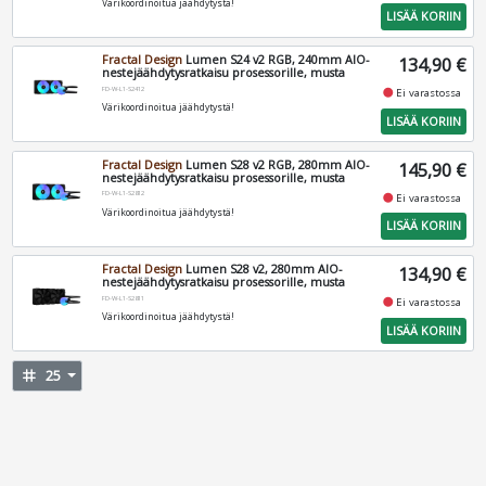
Värikoordinoitua jäähdytystä!
LISÄÄ KORIIN
Fractal Design
Lumen S24 v2 RGB, 240mm AIO-
134,90 €
nestejäähdytysratkaisu prosessorille, musta
FD-W-L1-S2412
fiber_manual_record
Ei varastossa
Värikoordinoitua jäähdytystä!
LISÄÄ KORIIN
Fractal Design
Lumen S28 v2 RGB, 280mm AIO-
145,90 €
nestejäähdytysratkaisu prosessorille, musta
FD-W-L1-S2812
fiber_manual_record
Ei varastossa
Värikoordinoitua jäähdytystä!
LISÄÄ KORIIN
Fractal Design
Lumen S28 v2, 280mm AIO-
134,90 €
nestejäähdytysratkaisu prosessorille, musta
FD-W-L1-S2811
fiber_manual_record
Ei varastossa
Värikoordinoitua jäähdytystä!
LISÄÄ KORIIN
tag
25