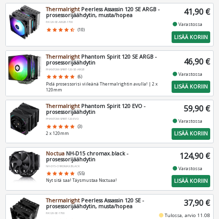
Thermalright
Peerless Assassin 120 SE ARGB -
41,90 €
prosessorijäähdytin, musta/hopea
PA120-SE-ARGB-1700
fiber_manual_record
Varastossa
star
star
star
star
star_half
(10)
LISÄÄ KORIIN
Thermalright
Phantom Spirit 120 SE ARGB -
46,90 €
prosessorijäähdytin
PHANTOM-SPIRIT-120-SE-ARGB
fiber_manual_record
Varastossa
star
star
star
star
star
(6)
Pidä prosessorisi viileänä Thermalrightin avulla! | 2 x
LISÄÄ KORIIN
120mm
Thermalright
Phantom Spirit 120 EVO -
59,90 €
prosessorijäähdytin
PHANTOM-SPIRIT-120-EVO
fiber_manual_record
Varastossa
star
star
star
star
star
(3)
LISÄÄ KORIIN
2 x 120mm
Noctua
NH-D15 chromax.black -
124,90 €
prosessorijäähdytin
NH-D15-CHROMAX.BLACK
fiber_manual_record
Varastossa
star
star
star
star
star
(55)
LISÄÄ KORIIN
Nyt sitä saa! Täysmustaa Noctuaa!
Thermalright
Peerless Assassin 120 SE -
37,90 €
prosessorijäähdytin, musta/hopea
PA120-SE-1700
fiber_manual_record
Tulossa, arvio 11.08