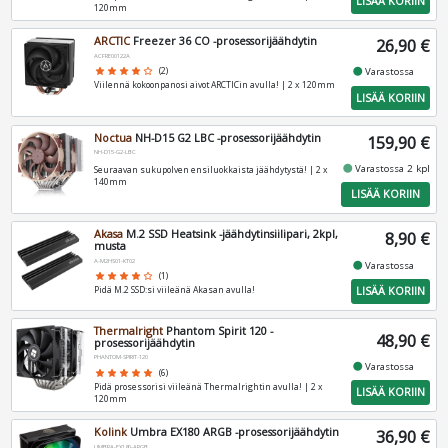
LISÄÄ KORIIN
120mm
ARCTIC
Freezer 36 CO -prosessorijäähdytin
26,90 €
ACFRE00122A
fiber_manual_record
star
star
star
star
star_border
(2)
Varastossa
Viilennä kokoonpanosi aivot ARCTICin avulla! | 2 x 120mm
LISÄÄ KORIIN
Noctua
NH-D15 G2 LBC -prosessorijäähdytin
159,90 €
NH-D15-G2-LBC
fiber_manual_record
Varastossa 2 kpl
Seuraavan sukupolven ensiluokkaista jäähdytystä! | 2 x
140mm
LISÄÄ KORIIN
Akasa
M.2 SSD Heatsink -jäähdytinsiilipari, 2kpl,
8,90 €
musta
A-M2HS01-KT02
fiber_manual_record
Varastossa
star
star
star
star
star_border
(1)
LISÄÄ KORIIN
Pidä M.2 SSD:si viileänä Akasan avulla!
Thermalright
Phantom Spirit 120 -
48,90 €
prosessorijäähdytin
PHANTOM-SPIRIT-120
fiber_manual_record
Varastossa
star
star
star
star
star
(6)
Pidä prosessorisi viileänä Thermalrightin avulla! | 2 x
LISÄÄ KORIIN
120mm
Kolink
Umbra EX180 ARGB -prosessorijäähdytin
36,90 €
UMBRA-EX180-ARGB