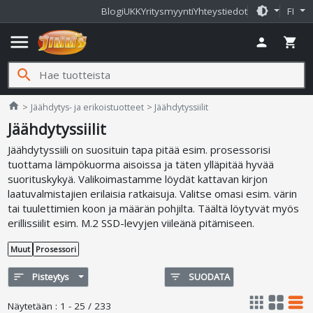
brightness_medium
Blogi
UKK
Yritysmyynti
Yhteystiedot
FI
menu
person
shopping_cart
search
Jimms.fi
home
Jäähdytys- ja erikoistuotteet
Jäähdytyssiilit
Jäähdytyssiilit
Jäähdytyssiili on suosituin tapa pitää esim. prosessorisi
tuottama lämpökuorma aisoissa ja täten ylläpitää hyvää
suorituskykyä. Valikoimastamme löydät kattavan kirjon
laatuvalmistajien erilaisia ratkaisuja. Valitse omasi esim. värin
tai tuulettimien koon ja määrän pohjilta. Täältä löytyvät myös
erillissiilit esim. M.2 SSD-levyjen viileänä pitämiseen.
Muut
Prosessori
sort
Pisteytys
filter_list
SUODATA
apps
grid_view
table_rows
Näytetään
:
1 - 25 / 233