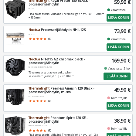
Thermalright
Royal Pretor 130 BLACK -
59,90 €
prosessorijäähdytin
RP130B
fiber_manual_record
Varastossa
Pidä prosessorisi viileänä Thermalrightin avulla! | 120mm
LISÄÄ KORIIN
+ 130mm
Noctua
Prosessorijäähdytin NH-L12S
73,90 €
NH-L12S
fiber_manual_record
star
star
star
star
star
(5)
Varastossa
LISÄÄ KORIIN
Noctua
NH-D15 G2 chromax.black -
169,90 €
prosessorijäähdytin
NH-D15-G2-CHROMAX.BLACK
fiber_manual_record
Varastossa 2 kpl
Täysmusta seuraavan sukupolven
LISÄÄ KORIIN
kaksoistornijäähdytin! | 2 x 140mm
Thermalright
Peerless Assassin 120 Black -
49,90 €
prosessorijäähdytin, musta
PA120-BLACK-1700
fiber_manual_record
Toimittajilla
star
star
star
star
star_half
(4)
LISÄÄ KORIIN
Thermalright
Phantom Spirit 120 SE -
38,90 €
prosessorijäähdytin
PHANTOM-SPIRIT-120-SE
fiber_manual_record
Toimittajilla
star
star
star
star
star_half
(3)
Pidä prosessorisi viileänä Thermalrightin avulla! | 2 x