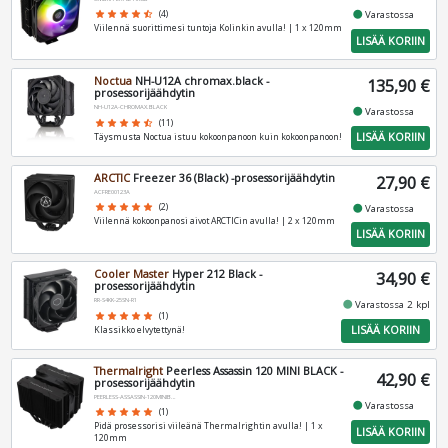
fiber_manual_record
star
star
star
star
star_half
(4)
Varastossa
Viilennä suorittimesi tuntoja Kolinkin avulla! | 1 x 120mm
LISÄÄ KORIIN
Noctua
NH-U12A chromax.black -
135,90 €
prosessorijäähdytin
NH-U12A-CHROMAX.BLACK
fiber_manual_record
Varastossa
star
star
star
star
star_half
(11)
LISÄÄ KORIIN
Täysmusta Noctua istuu kokoonpanoon kuin kokoonpanoon!
ARCTIC
Freezer 36 (Black) -prosessorijäähdytin
27,90 €
ACFRE00123A
fiber_manual_record
star
star
star
star
star
(2)
Varastossa
Viilennä kokoonpanosi aivot ARCTICin avulla! | 2 x 120mm
LISÄÄ KORIIN
Cooler Master
Hyper 212 Black -
34,90 €
prosessorijäähdytin
RR-S4KK-25SN-R1
fiber_manual_record
Varastossa 2 kpl
star
star
star
star
star
(1)
LISÄÄ KORIIN
Klassikko elvytettynä!
Thermalright
Peerless Assassin 120 MINI BLACK -
42,90 €
prosessorijäähdytin
PEERLESS-ASSASSIN-120MINIBLACK
fiber_manual_record
Varastossa
star
star
star
star
star
(1)
Pidä prosessorisi viileänä Thermalrightin avulla! | 1 x
LISÄÄ KORIIN
120mm