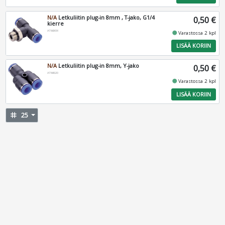
N/A
Letkuliitin plug-in 8mm , T-jako, G1/4
0,50 €
kierre
AT66XXX
fiber_manual_record
Varastossa 2 kpl
LISÄÄ KORIIN
N/A
Letkuliitin plug-in 8mm, Y-jako
0,50 €
AT66020
fiber_manual_record
Varastossa 2 kpl
LISÄÄ KORIIN
tag
25