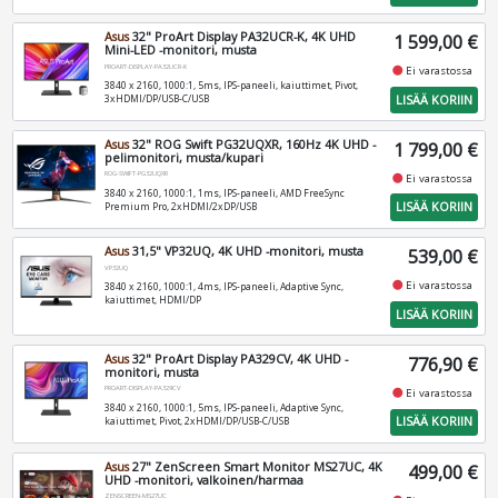
Asus
32" ProArt Display PA32UCR-K, 4K UHD
1 599,00 €
Mini-LED -monitori, musta
PROART-DISPLAY-PA32UCR-K
fiber_manual_record
Ei varastossa
3840 x 2160, 1000:1, 5ms, IPS-paneeli, kaiuttimet, Pivot,
LISÄÄ KORIIN
3xHDMI/DP/USB-C/USB
Asus
32" ROG Swift PG32UQXR, 160Hz 4K UHD -
1 799,00 €
pelimonitori, musta/kupari
ROG-SWIFT-PG32UQXR
fiber_manual_record
Ei varastossa
3840 x 2160, 1000:1, 1ms, IPS-paneeli, AMD FreeSync
LISÄÄ KORIIN
Premium Pro, 2xHDMI/2xDP/USB
Asus
31,5" VP32UQ, 4K UHD -monitori, musta
539,00 €
VP32UQ
fiber_manual_record
Ei varastossa
3840 x 2160, 1000:1, 4ms, IPS-paneeli, Adaptive Sync,
kaiuttimet, HDMI/DP
LISÄÄ KORIIN
Asus
32" ProArt Display PA329CV, 4K UHD -
776,90 €
monitori, musta
PROART-DISPLAY-PA329CV
fiber_manual_record
Ei varastossa
3840 x 2160, 1000:1, 5ms, IPS-paneeli, Adaptive Sync,
LISÄÄ KORIIN
kaiuttimet, Pivot, 2xHDMI/DP/USB-C/USB
Asus
27" ZenScreen Smart Monitor MS27UC, 4K
499,00 €
UHD -monitori, valkoinen/harmaa
ZENSCREEN-MS27UC