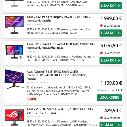
3840 x 2160, 3000:1, 5ms, IPS-paneeli, Adaptive Sync,
LISÄÄ KORIIN
kaiuttimet, Pivot, 2xHDMI/2xDP/USB-C/USB-hubi
Asus
23,6" ProArt Display PA24US, 4K UHD -
1 999,00 €
monitori, musta
PROART-DISPLAY-PA24US
fiber_manual_record
Ei varastossa
3840 x 2160, 1000:1, 5ms, IPS-paneeli, kaiuttimet, Pivot,
LISÄÄ KORIIN
värimittari, 2xHDMI/DP/USB-C/USB/12G-SDI
Asus
32" ProArt Display PA32UCG-K, 120Hz 4K-
6 076,90 €
monitori, musta/harmaa
PA32UCG-K
fiber_manual_record
Ei varastossa
3840 x 2160, 1000:1, 5ms, IPS-paneeli, FreeSync Premium
LISÄÄ KORIIN
Pro, HDR, kaiuttimet, Pivot, 3xHDMI/DP/2xTB3/USB
Asus
(Outlet) 31,5" ROG Swift OLED
PG32UCDP, 240Hz 4K UHD -pelimonitori,
musta
1 199,00 €
ROG-SWIFT-OLED-PG32UCDP-BST1
Tämä tuote on asiakaspalautus! | 3840 x 2160, 1,5M:1,
fiber_manual_record
Varastossa 1 kpl
0,03ms, WOLED-paneeli, AMD FreeSync Premium Pro /
NVIDIA G-Sync Compatible, 2xHDMI/DP/USB
LISÄÄ KORIIN
Outlet
Asus
27" ROG Strix XG27UCS, 160Hz 4K UHD -
429,90 €
pelimonitori, musta
ROG-STRIX-XG27UCS
fiber_manual_record
Ei varastossa
3840 x 2160, 1000:1, 1ms, IPS-paneeli, AMD FreeSync
LISÄÄ KORIIN
Premium / NVIDIA G-SYNC Compatible, Pivot, HDMI/DP/USB-C