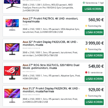
ROG-SWIFT-OLED-PG32UCDP
fiber_manual_record
Varastossa 1 kpl
3840 x 2160, 1,5M:1, 0,03ms, WOLED-paneeli, AMD
FreeSync Premium Pro / NVIDIA G-Sync Compatible,
LISÄÄ KORIIN
2xHDMI/DP/USB
Asus
27" ProArt PA279CV, 4K UHD -monitori,
560,90 €
hopea/musta
PA279CV
fiber_manual_record
Toimittajilla
3840 x 2160, 1000:1, 5ms, IPS-paneeli, VESA Adaptive-Sync,
LISÄÄ KORIIN
kaiuttimet, Pivot, 2xHDMI/DP/USB-C/USB
Asus
32" ProArt Display PA32UCXR, 4K UHD -
3 999,00 €
monitori, musta
PROART-DISPLAY-PA32UCXR
fiber_manual_record
Toimittajilla
3840 x 2160, 1000:1, 5ms, IPS-paneeli, kaiuttimet, Pivot,
LISÄÄ KORIIN
värimittari, 2xHDMI/DP/2xTB4/USB
Asus
27" ROG Strix XG27UCG, 320/160Hz Dual
549,00 €
Mode -pelimonitori, musta
ROG-STRIX-XG27UCG
fiber_manual_record
Ei varastossa
3840 x 2160, 1000:1, 1ms, IPS-paneeli, Adaptive-Sync, Pivot,
LISÄÄ KORIIN
HDMI/DP/USB-C
Asus
31,5" ProArt Display PA329CRV, 4K UHD -
929,00 €
monitori, musta/harmaa
PROART-DISPLAY-PA329CRV
fiber_manual_record
Toimittajilla
3840 x 2160, 3000:1, 5ms, IPS-paneeli, kaiuttimet, Pivot,
LISÄÄ KORIIN
2xHDMI/2xDP/USB-C/USB