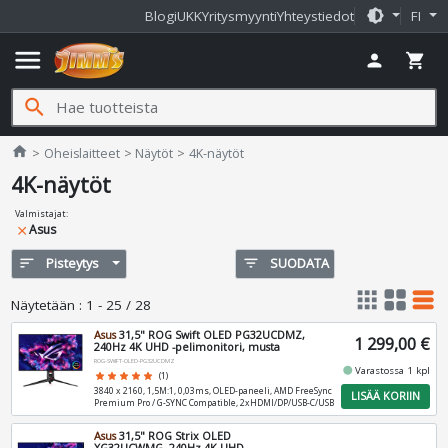
brightness_medium
Blogi
UKK
Yritysmyynti
Yhteystiedot
FI
menu
person
shopping_cart
search
Jimms.fi
home
Oheislaitteet
Näytöt
4K-näytöt
4K-näytöt
Valmistajat
:
Asus
close
sort
Pisteytys
filter_list
SUODATA
apps
grid_view
table_rows
Näytetään
:
1 - 25 / 28
Asus
31,5" ROG Swift OLED PG32UCDMZ,
1 299,00 €
240Hz 4K UHD -pelimonitori, musta
ROG-SWIFT-OLED-PG32UCDMZ
fiber_manual_record
Varastossa 1 kpl
star
star
star
star
star
(1)
3840 x 2160, 1,5M:1, 0,03ms, OLED-paneeli, AMD FreeSync
LISÄÄ KORIIN
Premium Pro / G-SYNC Compatible, 2xHDMI/DP/USB-C/USB
Asus
31,5" ROG Strix OLED