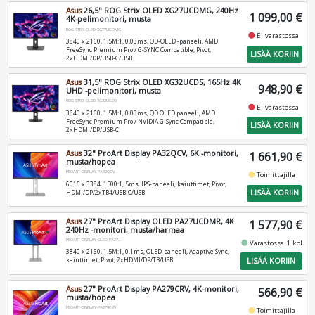
Asus
26,5" ROG Strix OLED XG27UCDMG, 240Hz
1 099,00 €
4K-pelimonitori, musta
ROG-STRIX-OLED-XG27UCDMG
fiber_manual_record
Ei varastossa
3840 x 2160, 1,5M:1, 0,03ms, QD-OLED -paneeli, AMD
FreeSync Premium Pro / G-SYNC Compatible, Pivot,
LISÄÄ KORIIN
2xHDMI/DP/USB-C/USB
Asus
31,5" ROG Strix OLED XG32UCDS, 165Hz 4K
948,90 €
UHD -pelimonitori, musta
ROG-STRIX-OLED-XG32UCDS
fiber_manual_record
Ei varastossa
3840 x 2160, 1.5M:1, 0,03ms, QD OLED paneeli, AMD
FreeSync Premium Pro / NVIDIA G-Sync Compatible,
LISÄÄ KORIIN
2xHDMI/DP/USB-C
Asus
32" ProArt Display PA32QCV, 6K -monitori,
1 661,90 €
musta/hopea
PROART-DISPLAY-PA32QCV
fiber_manual_record
Toimittajilla
6016 x 3384, 1500:1, 5ms, IPS-paneeli, kaiuttimet, Pivot,
LISÄÄ KORIIN
HDMI/DP/2xTB4/USB-C/USB
Asus
27" ProArt Display OLED PA27UCDMR, 4K
1 577,90 €
240Hz -monitori, musta/harmaa
PROART-DISPLAY-OLED-PA27UCDMR
fiber_manual_record
Varastossa 1 kpl
3840 x 2160, 1.5M:1, 0.1ms, OLED-paneeli, Adaptive Sync,
LISÄÄ KORIIN
kaiuttimet, Pivot, 2xHDMI/DP/TB/USB
Asus
27" ProArt Display PA279CRV, 4K-monitori,
566,90 €
musta/hopea
PROART-DISPLAY-PA279CRV
fiber_manual_record
Toimittajilla