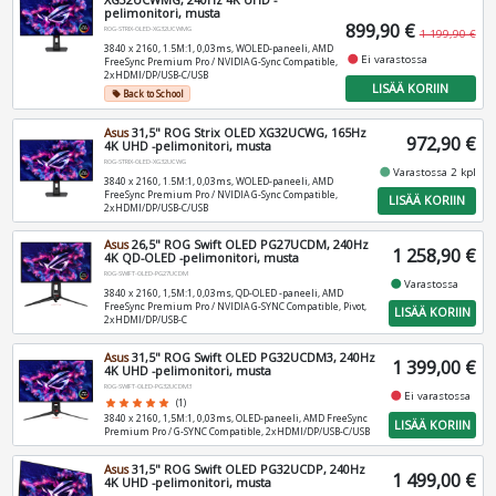
XG32UCWMG, 240Hz 4K UHD -
pelimonitori, musta
899,90 €
ROG-STRIX-OLED-XG32UCWMG
1 199,90 €
3840 x 2160, 1.5M:1, 0,03ms, WOLED-paneeli, AMD
fiber_manual_record
Ei varastossa
FreeSync Premium Pro / NVIDIA G-Sync Compatible,
2xHDMI/DP/USB-C/USB
LISÄÄ KORIIN
Back to School
local_offer
Asus
31,5" ROG Strix OLED XG32UCWG, 165Hz
972,90 €
4K UHD -pelimonitori, musta
ROG-STRIX-OLED-XG32UCWG
fiber_manual_record
Varastossa 2 kpl
3840 x 2160, 1.5M:1, 0,03ms, WOLED-paneeli, AMD
FreeSync Premium Pro / NVIDIA G-Sync Compatible,
LISÄÄ KORIIN
2xHDMI/DP/USB-C/USB
Asus
26,5" ROG Swift OLED PG27UCDM, 240Hz
1 258,90 €
4K QD-OLED -pelimonitori, musta
ROG-SWIFT-OLED-PG27UCDM
fiber_manual_record
Varastossa
3840 x 2160, 1,5M:1, 0,03ms, QD-OLED -paneeli, AMD
FreeSync Premium Pro / NVIDIA G-SYNC Compatible, Pivot,
LISÄÄ KORIIN
2xHDMI/DP/USB-C
Asus
31,5" ROG Swift OLED PG32UCDM3, 240Hz
1 399,00 €
4K UHD -pelimonitori, musta
ROG-SWIFT-OLED-PG32UCDM3
fiber_manual_record
Ei varastossa
star
star
star
star
star
(1)
3840 x 2160, 1,5M:1, 0,03ms, OLED-paneeli, AMD FreeSync
LISÄÄ KORIIN
Premium Pro / G-SYNC Compatible, 2xHDMI/DP/USB-C/USB
Asus
31,5" ROG Swift OLED PG32UCDP, 240Hz
1 499,00 €
4K UHD -pelimonitori, musta