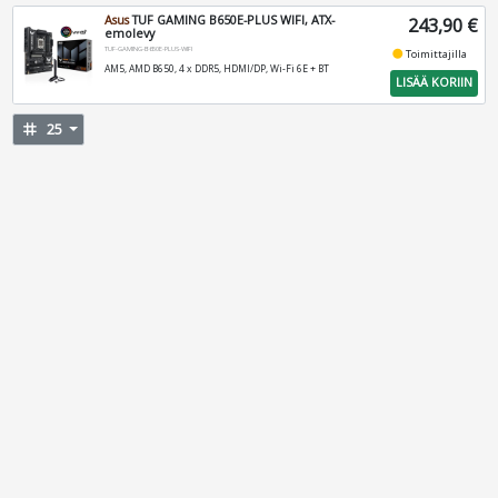
Asus
TUF GAMING B650E-PLUS WIFI, ATX-
243,90 €
emolevy
TUF-GAMING-B650E-PLUS-WIFI
fiber_manual_record
Toimittajilla
AM5, AMD B650, 4 x DDR5, HDMI/DP, Wi-Fi 6E + BT
LISÄÄ KORIIN
tag
25