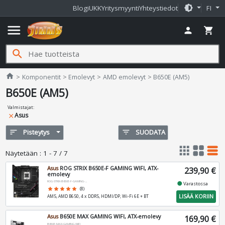
brightness_medium
Blogi
UKK
Yritysmyynti
Yhteystiedot
FI
menu
person
shopping_cart
search
Jimms.fi
home
Komponentit
Emolevyt
AMD emolevyt
B650E (AM5)
B650E (AM5)
Valmistajat
:
Asus
close
sort
Pisteytys
filter_list
SUODATA
apps
grid_view
table_rows
Näytetään
:
1 - 7 / 7
Asus
ROG STRIX B650E-F GAMING WIFI, ATX-
239,90 €
emolevy
ROG-STRIX-B650E-F-GAMING-WIFI
fiber_manual_record
Varastossa
star
star
star
star
star
(8)
LISÄÄ KORIIN
AM5, AMD B650, 4 x DDR5, HDMI/DP, Wi-Fi 6E + BT
Asus
B650E MAX GAMING WIFI, ATX-emolevy
169,90 €
B650E-MAX-GAMING-WIFI