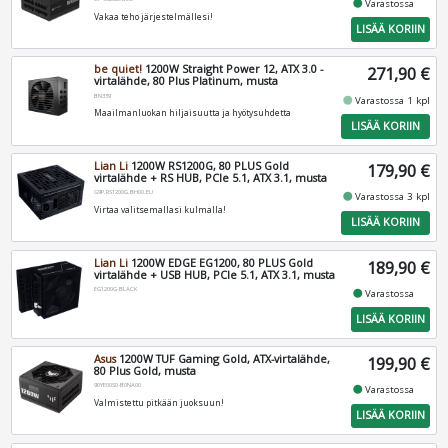
fiber_manual_record
Varastossa
Vakaa teho järjestelmällesi!
LISÄÄ KORIIN
be quiet!
1200W Straight Power 12, ATX 3.0 -
271,90 €
virtalähde, 80 Plus Platinum, musta
BN339
fiber_manual_record
Varastossa 1 kpl
Maailmanluokan hiljaisuutta ja hyötysuhdetta
LISÄÄ KORIIN
Lian Li
1200W RS1200G, 80 PLUS Gold
179,90 €
virtalähde + RS HUB, PCIe 5.1, ATX 3.1, musta
G9P.RS1200G.BH00.EU
fiber_manual_record
Varastossa 3 kpl
Virtaa valitsemallasi kulmalla!
LISÄÄ KORIIN
Lian Li
1200W EDGE EG1200, 80 PLUS Gold
189,90 €
virtalähde + USB HUB, PCIe 5.1, ATX 3.1, musta
EG1200G-BLACK
fiber_manual_record
Varastossa
LISÄÄ KORIIN
Asus
1200W TUF Gaming Gold, ATX-virtalähde,
199,90 €
80 Plus Gold, musta
90YE00S0-B0NA00
fiber_manual_record
Varastossa
Valmistettu pitkään juoksuun!
LISÄÄ KORIIN