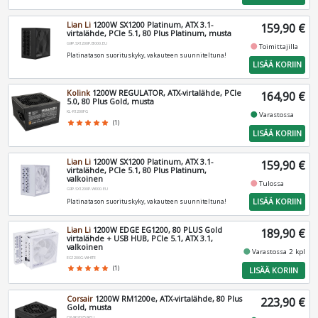
Lian Li
1200W SX1200 Platinum, ATX 3.1-
159,90 €
virtalähde, PCIe 5.1, 80 Plus Platinum, musta
G9P.SX1200P.B000.EU
fiber_manual_record
Toimittajilla
Platinatason suorituskyky, vakauteen suunniteltuna!
LISÄÄ KORIIN
Kolink
1200W REGULATOR, ATX-virtalähde, PCIe
164,90 €
5.0, 80 Plus Gold, musta
KL-R1200FG
fiber_manual_record
Varastossa
star
star
star
star
star
(1)
LISÄÄ KORIIN
Lian Li
1200W SX1200 Platinum, ATX 3.1-
159,90 €
virtalähde, PCIe 5.1, 80 Plus Platinum,
valkoinen
fiber_manual_record
Tulossa
G9P.SX1200P.W000.EU
LISÄÄ KORIIN
Platinatason suorituskyky, vakauteen suunniteltuna!
Lian Li
1200W EDGE EG1200, 80 PLUS Gold
189,90 €
virtalähde + USB HUB, PCIe 5.1, ATX 3.1,
valkoinen
fiber_manual_record
Varastossa 2 kpl
EG1200G-WHITE
star
star
star
star
star
(1)
LISÄÄ KORIIN
Corsair
1200W RM1200e, ATX-virtalähde, 80 Plus
223,90 €
Gold, musta
CP-9020258-EU