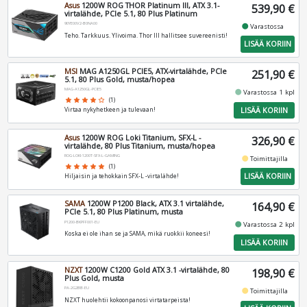
Asus
1200W ROG THOR Platinum III, ATX 3.1-
539,90 €
virtalähde, PCIe 5.1, 80 Plus Platinum
90YE00V2-B0NA00
fiber_manual_record
Varastossa
Teho. Tarkkuus. Ylivoima. Thor III hallitsee suvereenisti!
LISÄÄ KORIIN
MSI
MAG A1250GL PCIE5, ATX-virtalähde, PCIe
251,90 €
5.1, 80 Plus Gold, musta/hopea
MAG-A1250GL-PCIE5
fiber_manual_record
Varastossa 1 kpl
star
star
star
star
star_border
(1)
LISÄÄ KORIIN
Virtaa nykyhetkeen ja tulevaan!
Asus
1200W ROG Loki Titanium, SFX-L -
326,90 €
virtalähde, 80 Plus Titanium, musta/hopea
ROG-LOKI-1200T-SFX-L-GAMING
fiber_manual_record
Toimittajilla
star
star
star
star
star
(1)
LISÄÄ KORIIN
Hiljaisin ja tehokkain SFX-L -virtalähde!
SAMA
1200W P1200 Black, ATX 3.1 virtalähde,
164,90 €
PCIe 5.1, 80 Plus Platinum, musta
P1200-BKPFF001-EU
fiber_manual_record
Varastossa 2 kpl
Koska ei ole ihan se ja SAMA, mikä ruokkii koneesi!
LISÄÄ KORIIN
NZXT
1200W C1200 Gold ATX 3.1 -virtalähde, 80
198,90 €
Plus Gold, musta
PA-2G2BB-EU
fiber_manual_record
Toimittajilla
NZXT huolehtii kokoonpanosi virtatarpeista!