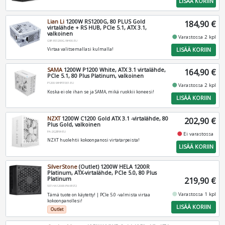
LISÄÄ KORIIN
Lian Li
1200W RS1200G, 80 PLUS Gold
184,90 €
virtalähde + RS HUB, PCIe 5.1, ATX 3.1,
valkoinen
fiber_manual_record
Varastossa 2 kpl
G9P.RS1200G.WH00.EU
LISÄÄ KORIIN
Virtaa valitsemallasi kulmalla!
SAMA
1200W P1200 White, ATX 3.1 virtalähde,
164,90 €
PCIe 5.1, 80 Plus Platinum, valkoinen
P1200-WHPFF001-EU
fiber_manual_record
Varastossa 2 kpl
Koska ei ole ihan se ja SAMA, mikä ruokkii koneesi!
LISÄÄ KORIIN
NZXT
1200W C1200 Gold ATX 3.1 -virtalähde, 80
202,90 €
Plus Gold, valkoinen
PA-2G2BW-EU
fiber_manual_record
Ei varastossa
NZXT huolehtii kokoonpanosi virtatarpeista!
LISÄÄ KORIIN
SilverStone
(Outlet) 1200W HELA 1200R
Platinum, ATX-virtalähde, PCIe 5.0, 80 Plus
Platinum
219,90 €
SST-HA1200R-PM-BST2
fiber_manual_record
Varastossa 1 kpl
Tämä tuote on käytetty! | PCIe 5.0 -valmista virtaa
kokoonpanollesi!
LISÄÄ KORIIN
Outlet