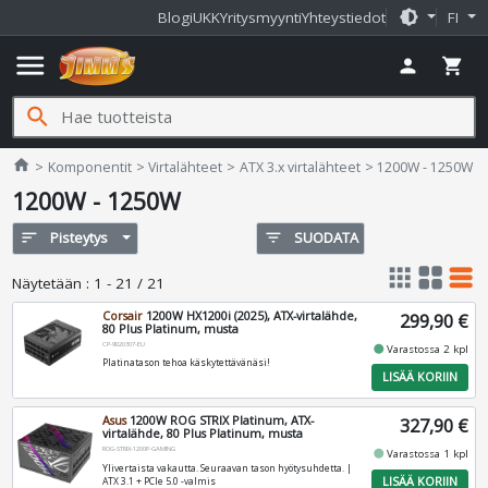
brightness_medium
Blogi
UKK
Yritysmyynti
Yhteystiedot
FI
menu
person
shopping_cart
search
Jimms.fi
home
Komponentit
Virtalähteet
ATX 3.x virtalähteet
1200W - 1250W
1200W - 1250W
sort
Pisteytys
filter_list
SUODATA
apps
grid_view
table_rows
Näytetään
:
1 - 21 / 21
Corsair
1200W HX1200i (2025), ATX-virtalähde,
299,90 €
80 Plus Platinum, musta
CP-9020307-EU
fiber_manual_record
Varastossa 2 kpl
Platinatason tehoa käskytettävänäsi!
LISÄÄ KORIIN
Asus
1200W ROG STRIX Platinum, ATX-
327,90 €
virtalähde, 80 Plus Platinum, musta
ROG-STRIX-1200P-GAMING
fiber_manual_record
Varastossa 1 kpl
Ylivertaista vakautta. Seuraavan tason hyötysuhdetta. |
LISÄÄ KORIIN
ATX 3.1 + PCIe 5.0 -valmis