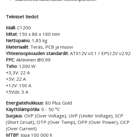
Tekniset tiedot
:
Malli
: C1200
Mitat
: 150 x 86 x 160 mm
Nettopaino
: 1,85 kg
Materiaalit
: Teräs, PCB ja muovi
Yhteensopivuuden standardit
: ATX12V v3.1 / EPS12V v2.92
PFC
: Aktiivinen @0.99
Teho
: 1200 W
+3,3V: 22 A
+5V: 22 A
+12V: 100 A
+5Vsb: 3 A
Energiatehokkuus
: 80 Plus Gold
Käyttölämpötila
: 0 - 50 °C
Suojaus
: OVP (Over Voltage), UVP (Under Voltage), SCP
(Short Circuit), OTP (Over Temp), OPP (Over Power), OCP
(Over Current)
MTBF
: Jopa 100 000 h