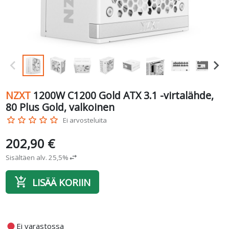
NZXT
1200W C1200 Gold ATX 3.1 -virtalähde,
80 Plus Gold, valkoinen
star_border
star_border
star_border
star_border
star_border
Ei arvosteluita
202,90 €
Sisältäen alv. 25,5%
swap_horiz
add_shopping_cart
LISÄÄ KORIIN
fiber_manual_record
Ei varastossa