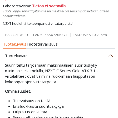
Lähetettävissä:
Tietoa ei saatavilla
Tuote loppu toimittajiltamme tai meillä ei ole tarkempaa tietoa tuotteen
saatavuudesta.
NZXT huolehtii kokoonpanosi virtatarpeista!
PA-2G2BW-EU
EAN
5056547206271
TAKUUAIKA 10 vuotta
Tuotekuvaus
Tuoteturvallisuus
Tuotekuvaus
Suunniteltu tarjoamaan maksimaalinen suorituskyky
minimaalisella melulla, NZXT C Series Gold ATX 3.1 -
virtalähteet ovat valmiina ruokkimaan huipputason
kokoonpanojen virtatarpeita.
Ominaisuudet
:
Tulevaisuus on täällä
Ensiluokkaista suorituskykyä
Hiljaisuus on kultaa
Suunniteltu kaikenlaisiin kokoonpanoihin