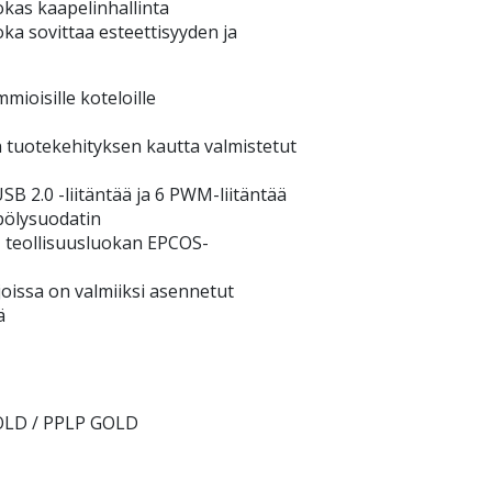
okas kaapelinhallinta
oka sovittaa esteettisyyden ja
mioisille koteloille
n tuotekehityksen kautta valmistetut
USB 2.0 -liitäntää ja 6 PWM-liitäntää
pölysuodatin
, teollisuusluokan EPCOS-
joissa on valmiiksi asennetut
ä
GOLD / PPLP GOLD