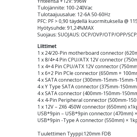
Yhteensä +12V: 996W
Tulojännite: 100-240Vac
Tulotaajuusalue: 12-6A 50-60Hz
PFC: PF > 0,90 täydellä kuormituksella @ 11
Hyötysuhde: 91,24%MAX
Suojaus: SUOJAUS: OCP/OVP/OTP/OPP/SCP
Liittimet
1 x 24/20-Pin motherboard connector (620
1 x 8/4+4 Pin CPU/ATX 12V connector (750
1 x 4+4 Pin CPU/ATX 12V connector (750mm
1 x 6+2 Pin PCle connector (650mm + 100m
4 x SATA connector (300mm-15mm-15mm-1
4 x Y Type SATA connector (375mm-150m
4 x SATA connector (400mm-150mm-150mm
4 x 4-Pin Peripheral connector (500mm-
1 x 12V – 2X6 450W connector (650mm) x1k
USB*9pin – USB*9pin connector (470mm) ×
USB*9pin -Type A connector (550mm) × 1kp
Tuulettimen Tyyppi:120mm FDB