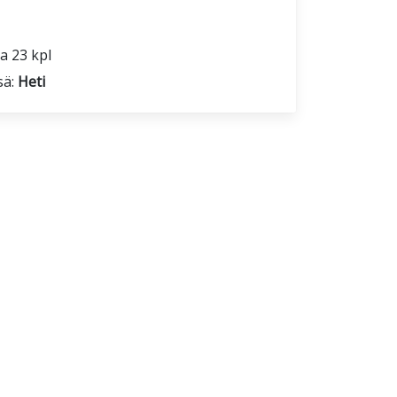
a 23 kpl
sä:
Heti