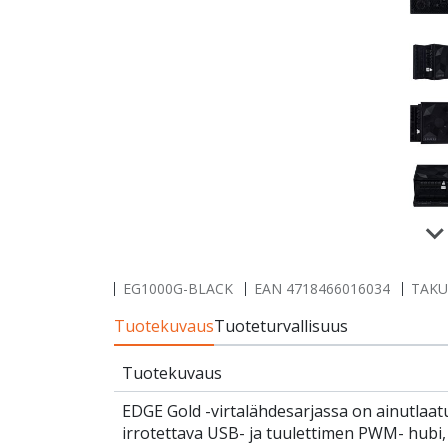
EG1000G-BLACK
EAN
4718466016034
TAKUU
Tuotekuvaus
Tuoteturvallisuus
Tuotekuvaus
EDGE Gold -virtalähdesarjassa on ainutlaa
irrotettava USB- ja tuulettimen PWM- hubi,