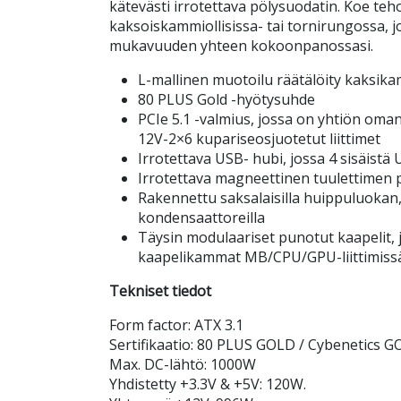
kätevästi irrotettava pölysuodatin. Koe teh
kaksoiskammiollisissa- tai tornirungossa, j
mukavuuden yhteen kokoonpanossasi.
L-mallinen muotoilu räätälöity kaksikam
80 PLUS Gold -hyötysuhde
PCIe 5.1 -valmius, jossa on yhtiön oma
12V-2×6 kupariseosjuotetut liittimet
Irrotettava USB- hubi, jossa 4 sisäistä 
Irrotettava magneettinen tuulettimen 
Rakennettu saksalaisilla huippuluokan
kondensaattoreilla
Täysin modulaariset punotut kaapelit, 
kaapelikammat MB/CPU/GPU-liittimiss
Tekniset tiedot
Form factor: ATX 3.1
Sertifikaatio: 80 PLUS GOLD / Cybenetics 
Max. DC-lähtö: 1000W
Yhdistetty +3.3V & +5V: 120W.