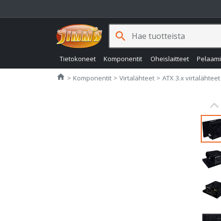
search
Tietokoneet
Komponentit
Oheislaitteet
Pelaam
Jimms.fi
home
Komponentit
Virtalähteet
ATX 3.x virtalähteet