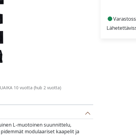
fiber_manual_record
Varastoss
Lähetettävis
AIKA 10 vuotta (hub 2 vuotta)
tuinen L-muotoinen suunnittelu,
 pidemmät modulaariset kaapelit ja