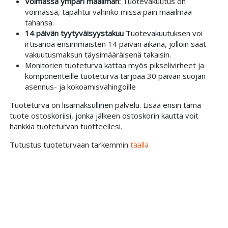
Voimassa ympäri maailman:
Tuotevakuutus on
voimassa, tapahtui vahinko missä päin maailmaa
tahansa.
14 päivän tyytyväisyystakuu
Tuotevakuutuksen voi
irtisanoa ensimmäisten 14 päivän aikana, jolloin saat
vakuutusmaksun täysimääräisenä takaisin.
Monitorien tuoteturva kattaa myös pikselivirheet ja
komponenteille tuoteturva tarjoaa 30 päivän suojan
asennus- ja kokoamisvahingoille
Tuoteturva on lisämaksullinen palvelu. Lisää ensin tämä
tuote ostoskoriisi, jonka jälkeen ostoskorin kautta voit
hankkia tuoteturvan tuotteellesi.
Tutustus tuoteturvaan tarkemmin
täällä