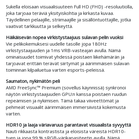
Sukella eloisaan visuaalisuuteen Full HD (FHD) -resoluutiolla,
joka tarjoaa teräviä yksityiskohtia ja kirkasta kuvaa.
Täydellinen pelaajille, striimaajille ja sisällöntuottajille, jotka
vaativat tarkkuutta ja selkeyttä.
Häikäisevän nopea virkistystaajuus sulavan pelin vuoksi
Vie pelikokemuksesi uudelle tasolle jopa 180Hz
virkistystaajuuden ja 1ms VRB-vasteajan avulla. Nämä
ominaisuudet toimivat yhdessä poistaen liikehämärän ja
tarjoavat erittäin terävät siirtymät ja äärimmäisen sulavan
toiminnan kilpailuetua varten esports-peleissä.
Saumaton, nykimätön peli
AMD FreeSync™ Premium (sovellus käynnissä) synkronoi
näytön virkistystaajuuden GPU:n kanssa poistaen ruudun
repeämisen ja nykimisen. Tämä takaa viiveettömät ja
pehmeät visuaalit äärimmäisen immersiivistä kokemusta
varten.
HDR10 ja laaja väriavaruus parantavat visuaalista syvyyttä
Nauti rikkaasta kontrastista ja eloisista väreistä HDR10-
tuen ja jopa 99 % sRGB-värikapasiteetin avulla. Nämä