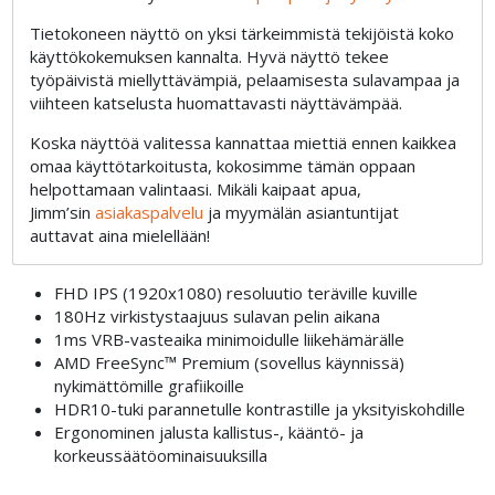
Tietokoneen näyttö on yksi tärkeimmistä tekijöistä koko
käyttökokemuksen kannalta. Hyvä näyttö tekee
työpäivistä miellyttävämpiä, pelaamisesta sulavampaa ja
viihteen katselusta huomattavasti näyttävämpää.
Koska näyttöä valitessa kannattaa miettiä ennen kaikkea
omaa käyttötarkoitusta, kokosimme tämän oppaan
helpottamaan valintaasi. Mikäli kaipaat apua,
Jimm’sin
asiakaspalvelu
ja myymälän asiantuntijat
auttavat aina mielellään!
FHD IPS (1920x1080) resoluutio teräville kuville
180Hz virkistystaajuus sulavan pelin aikana
1ms VRB-vasteaika minimoidulle liikehämärälle
AMD FreeSync™ Premium (sovellus käynnissä)
nykimättömille grafiikoille
HDR10-tuki parannetulle kontrastille ja yksityiskohdille
Ergonominen jalusta kallistus-, kääntö- ja
korkeussäätöominaisuuksilla