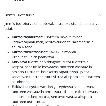
Jimm's Tuoteturva
Jimm's tuoteturva on tuotevakuutus joka sisältää seuraavat
asiat:
Kattaa tapaturmat:
Tuotteen rikkoutuminen
vahinkotapahtuman, nestevaurion tai salamaniskun
seurauksena.
Kattaa toimintahäiriöt:
Takuu- ja myyjän
virhevastuuajan päätyttyä.
Korvaava tuote:
Jos vahingoittunutta tuotetta ei
korjata, saat tilalle korvaavan tuotteen vastaavilla
ominaisuuksilla tai lahjakortin tapauksissa, joissa
korvaavan tuotteen hinta ylittää alkuperäisen tuotteen
ostohinnan.
Ei ikävähennystä:
Vaihdon yhteydessä saat korvaavan
tuotteen vastaavilla ominaisuuksilla tai, mikäli korvaus
suoritetaan lahjakortilla, sen arvo vastaa alkuperäisen
tuotteen ostohintaa.