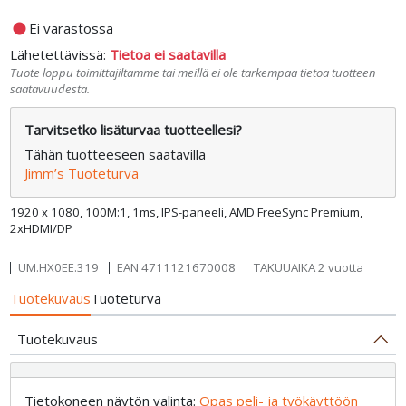
fiber_manual_record
Ei varastossa
Lähetettävissä:
Tietoa ei saatavilla
Tuote loppu toimittajiltamme tai meillä ei ole tarkempaa tietoa tuotteen
saatavuudesta.
Tarvitsetko lisäturvaa tuotteellesi?
Tähän tuotteeseen saatavilla
Jimm’s Tuoteturva
1920 x 1080, 100M:1, 1ms, IPS-paneeli, AMD FreeSync Premium,
2xHDMI/DP
UM.HX0EE.319
EAN
4711121670008
TAKUUAIKA 2 vuotta
Tuotekuvaus
Tuoteturva
Tuotekuvaus
Tietokoneen näytön valinta:
Opas peli- ja työkäyttöön