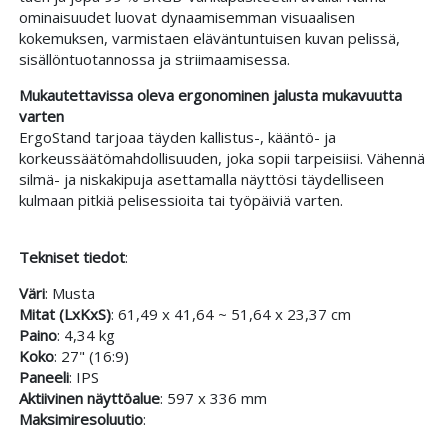
ominaisuudet luovat dynaamisemman visuaalisen
kokemuksen, varmistaen eläväntuntuisen kuvan pelissä,
sisällöntuotannossa ja striimaamisessa.
Mukautettavissa oleva ergonominen jalusta mukavuutta
varten
ErgoStand tarjoaa täyden kallistus-, kääntö- ja
korkeussäätömahdollisuuden, joka sopii tarpeisiisi. Vähennä
silmä- ja niskakipuja asettamalla näyttösi täydelliseen
kulmaan pitkiä pelisessioita tai työpäiviä varten.
Tekniset tiedot
:
Väri
: Musta
Mitat (LxKxS)
: 61,49 x 41,64 ~ 51,64 x 23,37 cm
Paino
: 4,34 kg
Koko
: 27" (16:9)
Paneeli
: IPS
Aktiivinen näyttöalue
: 597 x 336 mm
Maksimiresoluutio
: