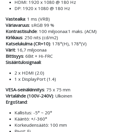
HDMI: 1920 x 1080 @ 180 Hz
DP: 1920 x 1080 @ 180 Hz
Vasteaika
: 1 ms (VRB)
Väriavaruus
: sRGB 99 %
Kontrastisuhde
: 100 miljoonaa:1 maks. (ACM)
Kirkkaus
: 250 nits (cd/m2)
Katselukulma (CR=10)
: 178°(H), 178°(V)
Värit
: 16,7 miljoonaa
Bittisyys
: 6Bit + Hi-FRC
Sisääntulosignaali
:
2 x HDMI (2.0)
1 x DisplayPort (1.4)
VESA-seinäkiinnitys
: 75 x 75 mm
Virtalähde (100V-240V)
: Ulkoinen
ErgoStand
:
Kallistus: -5° ~ 20°
Kääntö: +/-360°
Korkeudensäätö: 100 mm
Pivot: Ei