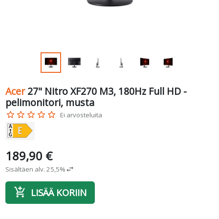
Acer
27" Nitro XF270 M3, 180Hz Full HD -
pelimonitori, musta
star_border
star_border
star_border
star_border
star_border
Ei arvosteluita
189,90 €
Sisältäen alv. 25,5%
swap_horiz
add_shopping_cart
LISÄÄ KORIIN