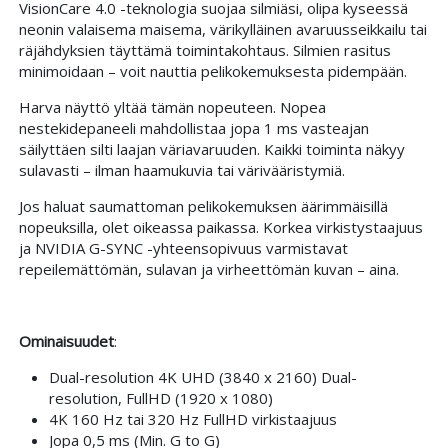
VisionCare 4.0 -teknologia suojaa silmiäsi, olipa kyseessä
neonin valaisema maisema, värikylläinen avaruusseikkailu tai
räjähdyksien täyttämä toimintakohtaus. Silmien rasitus
minimoidaan – voit nauttia pelikokemuksesta pidempään.
Harva näyttö yltää tämän nopeuteen. Nopea
nestekidepaneeli mahdollistaa jopa 1 ms vasteajan
säilyttäen silti laajan väriavaruuden. Kaikki toiminta näkyy
sulavasti – ilman haamukuvia tai värivääristymiä.
Jos haluat saumattoman pelikokemuksen äärimmäisillä
nopeuksilla, olet oikeassa paikassa. Korkea virkistystaajuus
ja NVIDIA G-SYNC -yhteensopivuus varmistavat
repeilemättömän, sulavan ja virheettömän kuvan – aina.
Ominaisuudet
:
Dual-resolution 4K UHD (3840 x 2160) Dual-
resolution, FullHD (1920 x 1080)
4K 160 Hz tai 320 Hz FullHD virkistaajuus
Jopa 0,5 ms (Min. G to G)