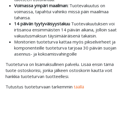
Voimassa ympäri maailman:
Tuotevakuutus on
voimassa, tapahtui vahinko missä päin maailmaa
tahansa.
14 päivän tyytyväisyystakuu
Tuotevakuutuksen voi
irtisanoa ensimmäisten 14 päivän aikana, jolloin saat
vakuutusmaksun täysimääräisenä takaisin.
Monitorien tuoteturva kattaa myös pikselivirheet ja
komponenteille tuoteturva tarjoaa 30 päivän suojan
asennus- ja kokoamisvahingoille
Tuoteturva on lisämaksullinen palvelu. Lisää ensin tämä
tuote ostoskoriisi, jonka jälkeen ostoskorin kautta voit
hankkia tuoteturvan tuotteellesi.
Tutustus tuoteturvaan tarkemmin
täällä