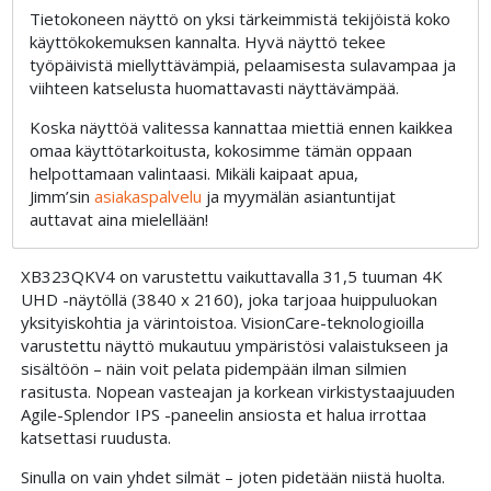
Tietokoneen näyttö on yksi tärkeimmistä tekijöistä koko
käyttökokemuksen kannalta. Hyvä näyttö tekee
työpäivistä miellyttävämpiä, pelaamisesta sulavampaa ja
viihteen katselusta huomattavasti näyttävämpää.
Koska näyttöä valitessa kannattaa miettiä ennen kaikkea
omaa käyttötarkoitusta, kokosimme tämän oppaan
helpottamaan valintaasi. Mikäli kaipaat apua,
Jimm’sin
asiakaspalvelu
ja myymälän asiantuntijat
auttavat aina mielellään!
XB323QKV4 on varustettu vaikuttavalla 31,5 tuuman 4K
UHD -näytöllä (3840 x 2160), joka tarjoaa huippuluokan
yksityiskohtia ja värintoistoa. VisionCare-teknologioilla
varustettu näyttö mukautuu ympäristösi valaistukseen ja
sisältöön – näin voit pelata pidempään ilman silmien
rasitusta. Nopean vasteajan ja korkean virkistystaajuuden
Agile-Splendor IPS -paneelin ansiosta et halua irrottaa
katsettasi ruudusta.
Sinulla on vain yhdet silmät – joten pidetään niistä huolta.