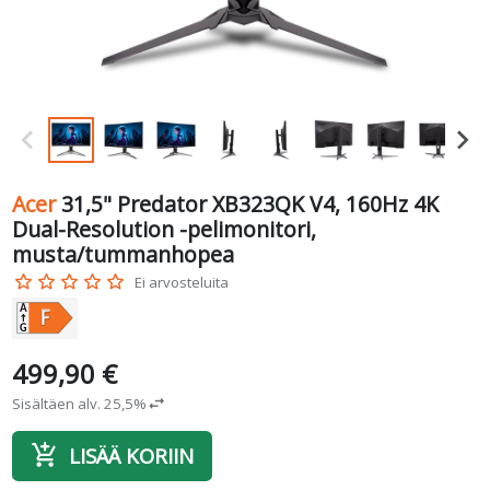
Acer
31,5" Predator XB323QK V4, 160Hz 4K
Dual-Resolution -pelimonitori,
musta/tummanhopea
star_border
star_border
star_border
star_border
star_border
Ei arvosteluita
499,90 €
Sisältäen alv. 25,5%
swap_horiz
add_shopping_cart
LISÄÄ KORIIN