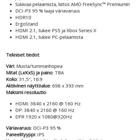
Sulavaa pelaamista, kiitos AMD FreeSync™ Premiumin
DCI-P3 95 % laaja väriavaruus
HDR10
ErgoStand
HDMI 2.1, tukee PS5 ja Xbox Series X
HDMI 2.1, tukee PC-pelaamista
Tekniset tiedot
:
Väri
: Musta/tummanhopea
Mitat (LxKxS) ja paino
: TBA
Koko
: 31,5", 16:9
Aktiivinen näyttöalue
: 698 x 393 mm
Maksimi resoluutio
:
HDMI: 3840 x 2160 @ 160 Hz
DP: 3840 x 2160 @ 160 Hz
DFR 1920 x 1080@320Hz
Väriavaruus
: DCI-P3 95 %
Paneelityyppi
: IPS