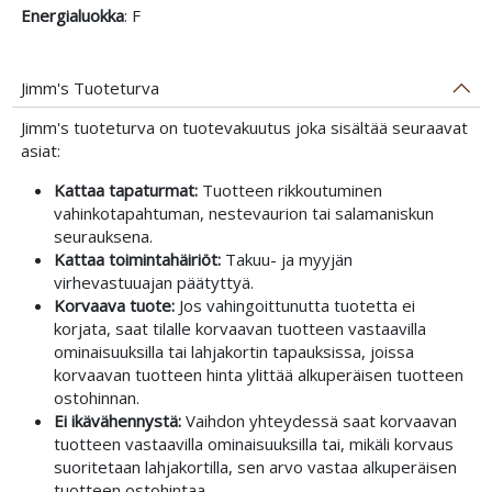
Energialuokka
: F
Jimm's Tuoteturva
Jimm's tuoteturva on tuotevakuutus joka sisältää seuraavat
asiat:
Kattaa tapaturmat:
Tuotteen rikkoutuminen
vahinkotapahtuman, nestevaurion tai salamaniskun
seurauksena.
Kattaa toimintahäiriöt:
Takuu- ja myyjän
virhevastuuajan päätyttyä.
Korvaava tuote:
Jos vahingoittunutta tuotetta ei
korjata, saat tilalle korvaavan tuotteen vastaavilla
ominaisuuksilla tai lahjakortin tapauksissa, joissa
korvaavan tuotteen hinta ylittää alkuperäisen tuotteen
ostohinnan.
Ei ikävähennystä:
Vaihdon yhteydessä saat korvaavan
tuotteen vastaavilla ominaisuuksilla tai, mikäli korvaus
suoritetaan lahjakortilla, sen arvo vastaa alkuperäisen
tuotteen ostohintaa.