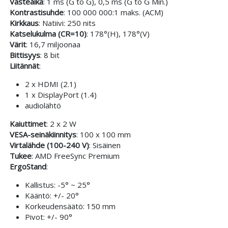
Vasteaika
: 1 ms (G to G), 0,5 ms (G to G Min.)
Kontrastisuhde
: 100 000 000:1 maks. (ACM)
Kirkkaus
: Natiivi: 250 nits
Katselukulma (CR=10)
: 178°(H), 178°(V)
Värit
: 16,7 miljoonaa
Bittisyys
: 8 bit
Liitännät
:
2 x HDMI (2.1)
1 x DisplayPort (1.4)
audiolähtö
Kaiuttimet
: 2 x 2 W
VESA-seinäkiinnitys
: 100 x 100 mm
Virtalähde (100-240 V)
: Sisäinen
Tukee
: AMD FreeSync Premium
ErgoStand
:
Kallistus: -5° ~ 25°
Kääntö: +/- 20°
Korkeudensäätö: 150 mm
Pivot: +/- 90°