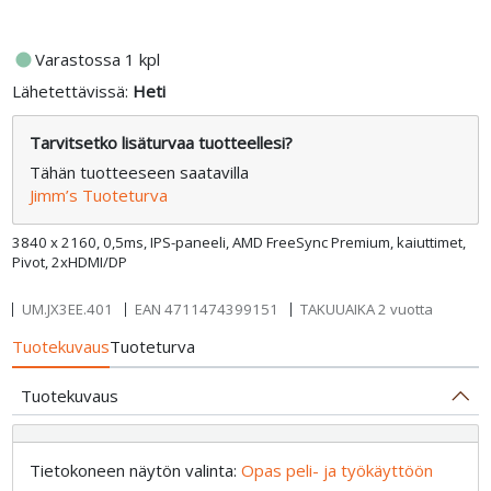
fiber_manual_record
Varastossa 1 kpl
Lähetettävissä:
Heti
Tarvitsetko lisäturvaa tuotteellesi?
Tähän tuotteeseen saatavilla
Jimm’s Tuoteturva
3840 x 2160, 0,5ms, IPS-paneeli, AMD FreeSync Premium, kaiuttimet,
Pivot, 2xHDMI/DP
UM.JX3EE.401
EAN
4711474399151
TAKUUAIKA 2 vuotta
Tuotekuvaus
Tuoteturva
Tuotekuvaus
Tietokoneen näytön valinta:
Opas peli- ja työkäyttöön