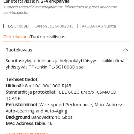
Lähetettävissä:
n. 2-4 arkipäivää
Tuotetta saatavilla toimittajiltamme, lähetettävissä paras arviomme
toimitusajasta.
TL-SG1008D
EAN
6935364092313
TAKUUAIKA 3 vuotta
Tuotekuvaus
Tuoteturvallisuus
Tuotekuvaus
Suorituskyky, edullisuus ja helppokäyttöisyys - kaikki nämä
yhdistyvät TP-Linkin
TL-SG1008D:ssa!
Tekniset tiedot
Liitännät
: 8 x 10/100/1000 RJ45
Standardit
ja
protokollat
: IEEE 802.3 u/ab/x, CSMA/CD,
TCP/IP
Perustoiminnot
: Wire-speed Performance, Macc Address
Auto-Learning and Auto-Aging
Background
Bandwidth: 10 Gbps
MAC Address
table
: 4k
Valmistajan tuotesivu