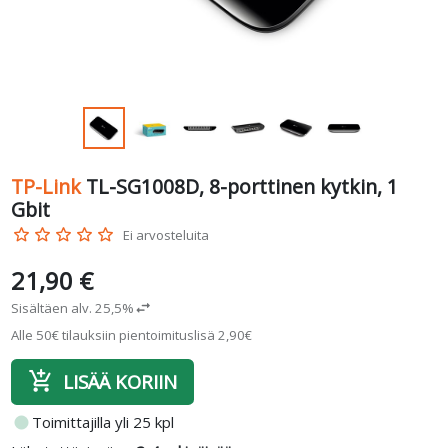
TP-Link
TL-SG1008D, 8-porttinen kytkin, 1
Gbit
star_border
star_border
star_border
star_border
star_border
Ei arvosteluita
21,90 €
Sisältäen alv. 25,5%
swap_horiz
Alle 50€ tilauksiin pientoimituslisä 2,90€
add_shopping_cart
LISÄÄ KORIIN
fiber_manual_record
Toimittajilla yli 25 kpl