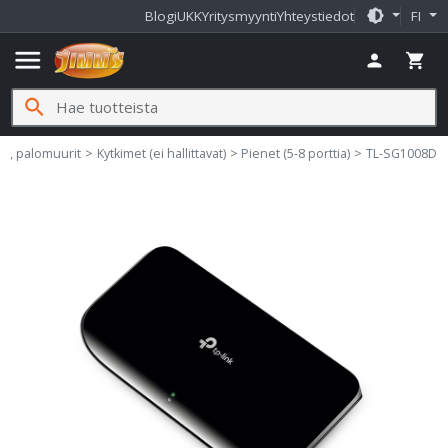
brightness_medium
Blogi
UKK
Yritysmyynti
Yhteystiedot
FI
menu
person
shopping_cart
search
met, palomuurit
Kytkimet (ei hallittavat)
Pienet (5-8 porttia)
TL-SG1008D