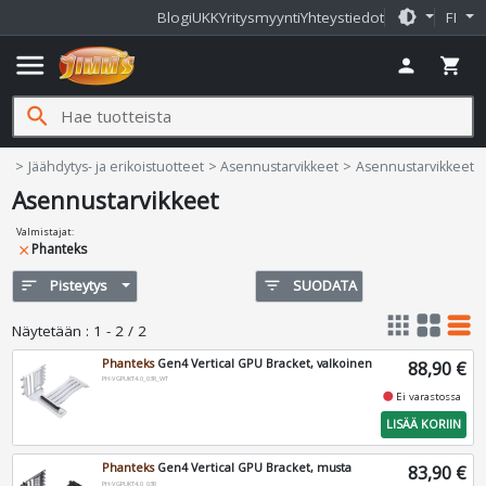
brightness_medium
Blogi
UKK
Yritysmyynti
Yhteystiedot
FI
menu
person
shopping_cart
search
Jimms.fi
ome
Jäähdytys- ja erikoistuotteet
Asennustarvikkeet
Asennustarvikkeet
Asennustarvikkeet
Valmistajat
:
Phanteks
close
sort
Pisteytys
filter_list
SUODATA
apps
grid_view
table_rows
Näytetään
:
1 - 2 / 2
Phanteks
Gen4 Vertical GPU Bracket, valkoinen
88,90 €
PH-VGPUKT4.0_03R_WT
fiber_manual_record
Ei varastossa
LISÄÄ KORIIN
Phanteks
Gen4 Vertical GPU Bracket, musta
83,90 €
PH-VGPUKT4.0_03R