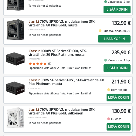
G9P.SP0850G.B000.EU
fiber_manual_record
Varastossa 2 kpl
Tehoa pienessä paketissa!
LISÄÄ KORIIN
Lian Li
750W SP750 V2, modulaarinen SFX-
132,90 €
virtalähde, 80 Plus Gold, musta
G9P.SP0750G.B000.EU
fiber_manual_record
Tulossa, arvio 28.08
Tehoa pienessä paketissa!
LISÄÄ KORIIN
Corsair
1000W SF Series SF1000, SFX-
235,90 €
virtalähde, 80 Plus Platinum, musta
CP-9020257-EU
fiber_manual_record
Varastossa 1 kpl
star
star
star
star
star
(1)
LISÄÄ KORIIN
Pippurinen virtalähdevalinta, kun tila on kortilla!
Corsair
850W SF Series SF850, SFX-virtalähde, 80
211,90 €
Plus Platinum, musta
CP-9020256-EU
fiber_manual_record
Toimittajilla
Pippurinen virtalähdevalinta, kun tila on kortilla!
LISÄÄ KORIIN
Lian Li
750W SP750 V2, modulaarinen SFX-
130,90 €
virtalähde, 80 Plus Gold, valkoinen
G9P.SP0750G.W000.EU
fiber_manual_record
Tulossa
Tehoa pienessä paketissa!
LISÄÄ KORIIN