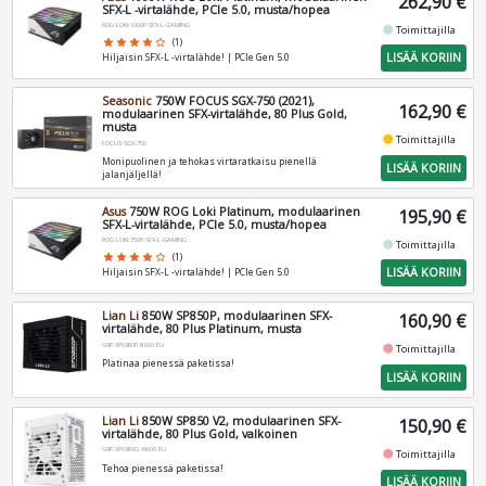
262,90 €
SFX-L -virtalähde, PCIe 5.0, musta/hopea
ROG-LOKI-1000P-SFX-L-GAMING
fiber_manual_record
Toimittajilla
star
star
star
star
star_border
(1)
LISÄÄ KORIIN
Hiljaisin SFX-L -virtalähde! | PCIe Gen 5.0
Seasonic
750W FOCUS SGX-750 (2021),
162,90 €
modulaarinen SFX-virtalähde, 80 Plus Gold,
musta
fiber_manual_record
Toimittajilla
FOCUS-SGX-750
Monipuolinen ja tehokas virtaratkaisu pienellä
LISÄÄ KORIIN
jalanjäljellä!
Asus
750W ROG Loki Platinum, modulaarinen
195,90 €
SFX-L-virtalähde, PCIe 5.0, musta/hopea
ROG-LOKI-750P-SFX-L-GAMING
fiber_manual_record
Toimittajilla
star
star
star
star
star_border
(1)
LISÄÄ KORIIN
Hiljaisin SFX-L -virtalähde! | PCIe Gen 5.0
Lian Li
850W SP850P, modulaarinen SFX-
160,90 €
virtalähde, 80 Plus Platinum, musta
G9P.SP0850P.B000.EU
fiber_manual_record
Toimittajilla
Platinaa pienessä paketissa!
LISÄÄ KORIIN
Lian Li
850W SP850 V2, modulaarinen SFX-
150,90 €
virtalähde, 80 Plus Gold, valkoinen
G9P.SP0850G.W000.EU
fiber_manual_record
Toimittajilla
Tehoa pienessä paketissa!
LISÄÄ KORIIN