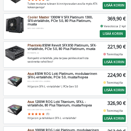
Tukee mukana tulevan kiinnitysraudan avulla myös ATX-
LISÄÄ KORIIN
kokoonpanoja!
Cooler Master
1300W V SFX Platinum 1300,
369,90 €
SFX-virtalähde, PCIe 5.0, 80 Plus Platinum,
musta
fiber_manual_record
Varastossa 2 kpl
MPZ-D001-SFBP-BEU
LISÄÄ KORIIN
Phanteks
850W Revolt SFX 850 Platinum, SFX-
221,90 €
virtalähde, PCIe 5.0, 80 Plus Platinum, musta
PH-P850PSF_02
fiber_manual_record
Toimittajilla
Kompakti virtalähde, joka tarjoaa poikkeuksellista
LISÄÄ KORIIN
vastinetta rahoillesi!
Asus
850W ROG Loki Platinum, modulaarinen
224,90 €
SFX-L-virtalähde, PCIe 5.0, musta/hopea
ROG-LOKI-850P-SFX-L-GAMING
fiber_manual_record
Toimittajilla
Hiljaisin SFX-L -virtalähde! | PCIe Gen 5.0
LISÄÄ KORIIN
Asus
1200W ROG Loki Titanium, SFX-L -
326,90 €
virtalähde, 80 Plus Titanium, musta/hopea
ROG-LOKI-1200T-SFX-L-GAMING
fiber_manual_record
Toimittajilla
star
star
star
star
star
(1)
LISÄÄ KORIIN
Hiljaisin ja tehokkain SFX-L -virtalähde!
Asus
1000W ROG Loki Platinum, modulaarinen