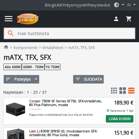
brightness_medium
Blogi
UKK
Yritysmyynti
Yhteystiedot
FI
menu
person
shopping_cart
search
Jimms.fi
home
Komponentit
Virtalähteet
mATX, TFX, SFX
mATX, TFX, SFX
Alle 600W
600W - 750W
Yli 750W
sort
Pisteytys
filter_list
SUODATA
apps
grid_view
table_rows
Näytetään
:
1 - 25 / 37
Corsair
750W SF Series SF750, SFX-virtalähde,
189,90 €
80 Plus Platinum, musta
CP-9020284-EU
fiber_manual_record
Varastossa 1 kpl
Pippurinen virtalähdevalinta, kun tila on kortilla!
LISÄÄ KORIIN
Lian Li
850W SP850 V2, modulaarinen SFX-
151,90 €
virtalähde, 80 Plus Gold, musta