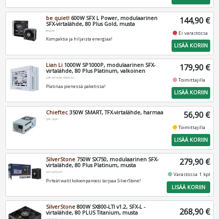
be quiet!
600W SFX L Power, modulaarinen
144,90 €
SFX-virtalähde, 80 Plus Gold, musta
BN239
fiber_manual_record
Ei varastossa
Kompaktia ja hiljaista energiaa!
LISÄÄ KORIIN
Lian Li
1000W SP1000P, modulaarinen SFX-
179,90 €
virtalähde, 80 Plus Platinum, valkoinen
G9P.SP1000P.W000.EU
fiber_manual_record
Toimittajilla
Platinaa pienessä paketissa!
LISÄÄ KORIIN
Chieftec
350W SMART, TFX-virtalähde, harmaa
56,90 €
GPF-350P
fiber_manual_record
Toimittajilla
LISÄÄ KORIIN
SilverStone
750W SX750, modulaarinen SFX-
279,90 €
virtalähde, 80 Plus Platinum, musta
SST-SX750-PT
fiber_manual_record
Varastossa 1 kpl
Pirteät watit kokoonpanoosi tarjoaa SilverStone!
LISÄÄ KORIIN
SilverStone
800W SX800-LTI v1.2, SFX-L -
268,90 €
virtalähde, 80 PLUS Titanium, musta