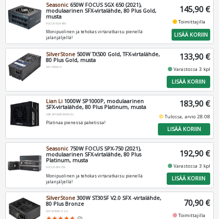
Seasonic
650W FOCUS SGX 650 (2021),
145,90 €
modulaarinen SFX-virtalähde, 80 Plus Gold,
musta
fiber_manual_record
Toimittajilla
FOCUS-SGX-650
Monipuolinen ja tehokas virtaratkaisu pienellä
LISÄÄ KORIIN
jalanjäljellä!
SilverStone
500W TX500 Gold, TFX-virtalähde,
133,90 €
80 Plus Gold, musta
SST-TX500-G
fiber_manual_record
Varastossa 3 kpl
LISÄÄ KORIIN
Lian Li
1000W SP1000P, modulaarinen
183,90 €
SFX-virtalähde, 80 Plus Platinum, musta
G9P.SP1000P.B000.EU
fiber_manual_record
Tulossa, arvio 28.08
Platinaa pienessä paketissa!
LISÄÄ KORIIN
Seasonic
750W FOCUS SPX-750 (2021),
192,90 €
modulaarinen SFX-virtalähde, 80 Plus
Platinum, musta
fiber_manual_record
Varastossa 3 kpl
FOCUS-SPX-750
Monipuolinen ja tehokas virtaratkaisu pienellä
LISÄÄ KORIIN
jalanjäljellä!
SilverStone
300W ST30SF V2.0 SFX -virtalähde,
70,90 €
80 Plus Bronze
SST-ST30SF-V-2.0
fiber_manual_record
Toimittajilla
star
star
star
star
star
(2)