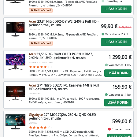
fiber_manual_record
Toimittajilla
1920 x 1080, 1000:1, 0.3ms, IPS-paneeli, AMD FreeSync
Premium, kaiuttimet, 2xHDMI/DP
LISÄÄ KORIIN
Back to School
local_offer
Acer
23,8" Nitro XF240Y W3, 240Hz Full HD -
pelimonitori, musta
99,90 €
159,90 €
UM.QX0EE.320
fiber_manual_record
Varastossa 2 kpl
1920 x 1080, 100M:1, 0,5ms, IPS-paneeli, AMD FreeSync
Premium, 2xHDMI/DP
LISÄÄ KORIIN
Back to School
local_offer
Asus
31,5" ROG Swift OLED PG32UCDMZ,
1 299,00 €
240Hz 4K UHD -pelimonitori, musta
ROG-SWIFT-OLED-PG32UCDMZ
fiber_manual_record
Varastossa 1 kpl
star
star
star
star
star
(1)
3840 x 2160, 1,5M:1, 0,03ms, OLED-paneeli, AMD FreeSync
LISÄÄ KORIIN
Premium Pro / G-SYNC Compatible, 2xHDMI/DP/USB-C/USB
Acer
27" Nitro ED270 P0, kaareva 144Hz Full
159,90 €
HD -pelimonitori, musta
UM.HE0EE.005
fiber_manual_record
Varastossa 4 kpl
1920 x 1080, 100M:1, 1ms, VA-paneeli, 1500R kaarevuus,
LISÄÄ KORIIN
AMD FreeSync, kaiuttimet, HDMI/DP
Gigabyte
27" MO27Q2A, 280Hz QHD OLED-
pelimonitori, musta
599,00 €
MO27Q2A
star
star
star
star
star
(1)
fiber_manual_record
Ei varastossa
2560 x 1440, 1.5M:1, 0,03ms, QD-OLED paneeli, AMD
FreeSync Premium Pro / G-Sync Compatible, kaiuttimet,