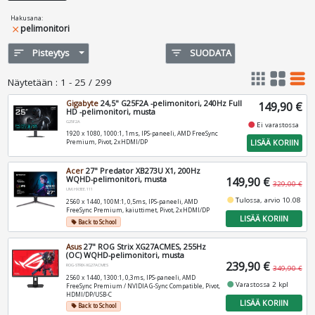
Hakusana
:
pelimonitori
close
sort
Pisteytys
filter_list
SUODATA
apps
grid_view
table_rows
Näytetään
:
1 - 25 / 299
Gigabyte
24,5" G25F2A -pelimonitori, 240Hz Full
149,90 €
HD -pelimonitori, musta
G25F2A
fiber_manual_record
Ei varastossa
1920 x 1080, 1000:1, 1ms, IPS-paneeli, AMD FreeSync
LISÄÄ KORIIN
Premium, Pivot, 2xHDMI/DP
Acer
27" Predator XB273U X1, 200Hz
WQHD-pelimonitori, musta
149,90 €
329,00 €
UM.HX3EE.111
fiber_manual_record
Tulossa, arvio 10.08
2560 x 1440, 100M:1, 0,5ms, IPS-paneeli, AMD
FreeSync Premium, kaiuttimet, Pivot, 2xHDMI/DP
LISÄÄ KORIIN
Back to School
local_offer
Asus
27" ROG Strix XG27ACMES, 255Hz
(OC) WQHD-pelimonitori, musta
239,90 €
ROG-STRIX-XG27ACMES
349,90 €
2560 x 1440, 1300:1, 0,3ms, IPS-paneeli, AMD
fiber_manual_record
Varastossa 2 kpl
FreeSync Premium / NVIDIA G-Sync Compatible, Pivot,
HDMI/DP/USB-C
LISÄÄ KORIIN
Back to School
local_offer