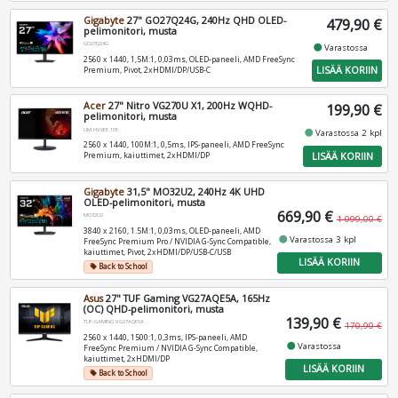
Gigabyte
27" GO27Q24G, 240Hz QHD OLED-
479,90 €
pelimonitori, musta
GO27Q24G
fiber_manual_record
Varastossa
2560 x 1440, 1,5M:1, 0,03ms, OLED-paneeli, AMD FreeSync
LISÄÄ KORIIN
Premium, Pivot, 2xHDMI/DP/USB-C
Acer
27" Nitro VG270U X1, 200Hz WQHD-
199,90 €
pelimonitori, musta
UM.HV0EE.105
fiber_manual_record
Varastossa 2 kpl
2560 x 1440, 100M:1, 0,5ms, IPS-paneeli, AMD FreeSync
LISÄÄ KORIIN
Premium, kaiuttimet, 2xHDMI/DP
Gigabyte
31,5" MO32U2, 240Hz 4K UHD
OLED-pelimonitori, musta
669,90 €
MO32U2
1 099,00 €
3840 x 2160, 1.5M:1, 0,03ms, OLED-paneeli, AMD
fiber_manual_record
Varastossa 3 kpl
FreeSync Premium Pro / NVIDIA G-Sync Compatible,
kaiuttimet, Pivot, 2xHDMI/DP/USB-C/USB
LISÄÄ KORIIN
Back to School
local_offer
Asus
27" TUF Gaming VG27AQE5A, 165Hz
(OC) QHD-pelimonitori, musta
139,90 €
TUF-GAMING-VG27AQE5A
170,90 €
2560 x 1440, 1500:1, 0,3ms, IPS-paneeli, AMD
fiber_manual_record
Varastossa
FreeSync Premium / NVIDIA G-Sync Compatible,
kaiuttimet, 2xHDMI/DP
LISÄÄ KORIIN
Back to School
local_offer