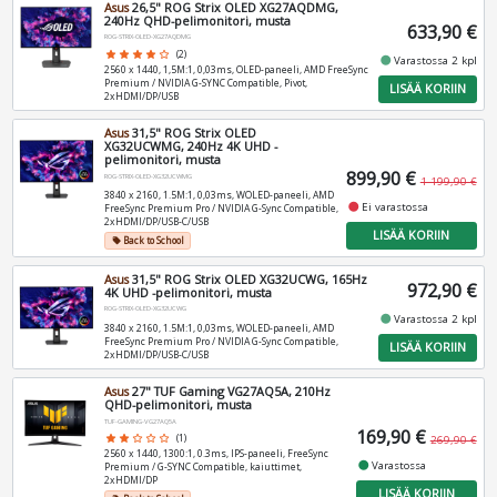
Asus
26,5" ROG Strix OLED XG27AQDMG,
240Hz QHD-pelimonitori, musta
633,90 €
ROG-STRIX-OLED-XG27AQDMG
star
star
star
star
star_border
(2)
fiber_manual_record
Varastossa 2 kpl
2560 x 1440, 1,5M:1, 0,03ms, OLED-paneeli, AMD FreeSync
Premium / NVIDIA G-SYNC Compatible, Pivot,
LISÄÄ KORIIN
2xHDMI/DP/USB
Asus
31,5" ROG Strix OLED
XG32UCWMG, 240Hz 4K UHD -
pelimonitori, musta
899,90 €
ROG-STRIX-OLED-XG32UCWMG
1 199,90 €
3840 x 2160, 1.5M:1, 0,03ms, WOLED-paneeli, AMD
fiber_manual_record
Ei varastossa
FreeSync Premium Pro / NVIDIA G-Sync Compatible,
2xHDMI/DP/USB-C/USB
LISÄÄ KORIIN
Back to School
local_offer
Asus
31,5" ROG Strix OLED XG32UCWG, 165Hz
972,90 €
4K UHD -pelimonitori, musta
ROG-STRIX-OLED-XG32UCWG
fiber_manual_record
Varastossa 2 kpl
3840 x 2160, 1.5M:1, 0,03ms, WOLED-paneeli, AMD
FreeSync Premium Pro / NVIDIA G-Sync Compatible,
LISÄÄ KORIIN
2xHDMI/DP/USB-C/USB
Asus
27" TUF Gaming VG27AQ5A, 210Hz
QHD-pelimonitori, musta
TUF-GAMING-VG27AQ5A
169,90 €
star
star
star_border
star_border
star_border
(1)
269,90 €
2560 x 1440, 1300:1, 0.3ms, IPS-paneeli, FreeSync
fiber_manual_record
Varastossa
Premium / G-SYNC Compatible, kaiuttimet,
2xHDMI/DP
LISÄÄ KORIIN