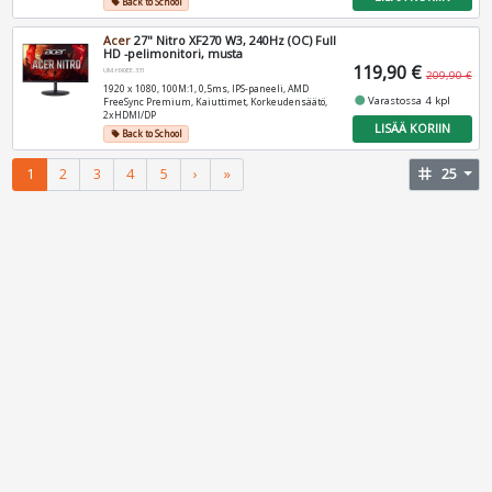
Back to School
local_offer
Acer
27" Nitro XF270 W3, 240Hz (OC) Full
HD -pelimonitori, musta
119,90 €
UM.HX0EE.331
209,90 €
1920 x 1080, 100M:1, 0,5ms, IPS-paneeli, AMD
fiber_manual_record
Varastossa 4 kpl
FreeSync Premium, Kaiuttimet, Korkeudensäätö,
2xHDMI/DP
LISÄÄ KORIIN
Back to School
local_offer
1
2
3
4
5
›
»
tag
25