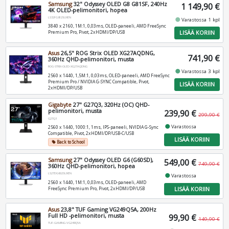
Samsung
32" Odyssey OLED G8 G81SF, 240Hz
1 149,90 €
4K OLED-pelimonitori, hopea
LS32FG812SUXEN
fiber_manual_record
Varastossa 1 kpl
3840 x 2160, 1M:1, 0,03ms, OLED-paneeli, AMD FreeSync
LISÄÄ KORIIN
Premium Pro, Pivot, 2xHDMI/DP/USB
Asus
26,5" ROG Strix OLED XG27AQDNG,
741,90 €
360Hz QHD-pelimonitori, musta
ROG-STRIX-OLED-XG27AQDNG
fiber_manual_record
Varastossa 3 kpl
2560 x 1440, 1,5M:1, 0,03ms, OLED-paneeli, AMD FreeSync
Premium Pro / NVIDIA G-SYNC Compatible, Pivot,
LISÄÄ KORIIN
2xHDMI/DP/USB
Gigabyte
27" G27Q3, 320Hz (OC) QHD-
pelimonitori, musta
239,90 €
299,90 €
G27Q3
fiber_manual_record
Varastossa
2560 x 1440, 1000:1, 1ms, IPS-paneeli, NVIDIA G-Sync
Compatible, Pivot, 2xHDMI/DP/USB-C/USB
LISÄÄ KORIIN
Back to School
local_offer
Samsung
27" Odyssey OLED G6 (G60SD),
549,00 €
749,90 €
360Hz QHD-pelimonitori, hopea
LS27DG602SUXEN
fiber_manual_record
Varastossa
2560 x 1440, 1M:1, 0,03ms, OLED-paneeli, AMD
LISÄÄ KORIIN
FreeSync Premium Pro, Pivot, 2xHDMI/DP/USB
Asus
23,8" TUF Gaming VG249Q5A, 200Hz
Full HD -pelimonitori, musta
99,90 €
149,90 €
TUF-GAMING-VG249Q5A