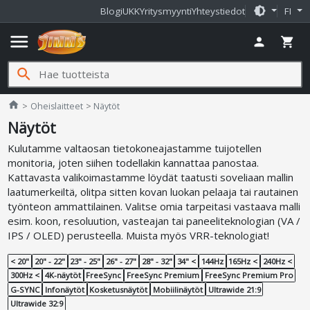
brightness_medium
Blogi
UKK
Yritysmyynti
Yhteystiedot
FI
menu
person
shopping_cart
search
Jimms.fi
home
Oheislaitteet
Näytöt
Näytöt
Kulutamme valtaosan tietokoneajastamme tuijotellen
monitoria, joten siihen todellakin kannattaa panostaa.
Kattavasta valikoimastamme löydät taatusti soveliaan mallin
laatumerkeiltä, olitpa sitten kovan luokan pelaaja tai rautainen
työnteon ammattilainen. Valitse omia tarpeitasi vastaava malli
esim. koon, resoluution, vasteajan tai paneeliteknologian (VA /
IPS / OLED) perusteella. Muista myös VRR-teknologiat!
< 20"
20" - 22"
23" - 25"
26" - 27"
28" - 32"
34" <
144Hz
165Hz <
240Hz <
300Hz <
4K-näytöt
FreeSync
FreeSync Premium
FreeSync Premium Pro
G-SYNC
Infonäytöt
Kosketusnäytöt
Mobiilinäytöt
Ultrawide 21:9
Ultrawide 32:9