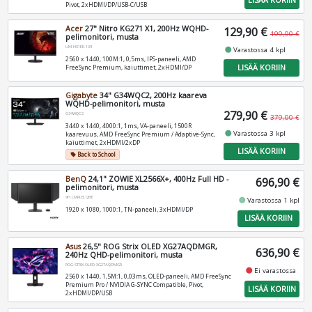
LISÄÄ KORIIN
Pivot, 2xHDMI/DP/USB-C/USB
Acer
27" Nitro KG271 X1, 200Hz WQHD-
129,90 €
199,90 €
pelimonitori, musta
UM.HX1EE.109
fiber_manual_record
Varastossa 4 kpl
2560 x 1440, 100M:1, 0,5ms, IPS-paneeli, AMD
LISÄÄ KORIIN
FreeSync Premium, kaiuttimet, 2xHDMI/DP
Gigabyte
34" G34WQC2, 200Hz kaareva
WQHD-pelimonitori, musta
279,90 €
G34WQC2
379,00 €
3440 x 1440, 4000:1, 1ms, VA-paneeli, 1500R
fiber_manual_record
Varastossa 3 kpl
kaarevuus, AMD FreeSync Premium / Adaptive-Sync,
kaiuttimet, 2xHDMI/2xDP
LISÄÄ KORIIN
Back to School
local_offer
BenQ
24,1" ZOWIE XL2566X+, 400Hz Full HD -
696,90 €
pelimonitori, musta
9H.LMRLB.QBE
fiber_manual_record
Varastossa 1 kpl
1920 x 1080, 1000:1, TN-paneeli, 3xHDMI/DP
LISÄÄ KORIIN
Asus
26,5" ROG Strix OLED XG27AQDMGR,
636,90 €
240Hz QHD-pelimonitori, musta
ROG-STRIX-OLED-XG27AQDMGR
fiber_manual_record
Ei varastossa
2560 x 1440, 1,5M:1, 0,03ms, OLED-paneeli, AMD FreeSync
Premium Pro / NVIDIA G-SYNC Compatible, Pivot,
LISÄÄ KORIIN
2xHDMI/DP/USB