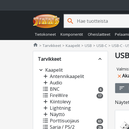
search
Tietokoneet
Komponentit
Oheislaitteet
Pelaam
Jimms.fi
home
Tarvikkeet
Kaapelit
USB
USB-C
USB-C - U
USB
Tarvikkeet
expand_less
Valmis
expand_more
Kaapelit
Ak
add
Antennikaapelit
close
add
Audio
sort
format_list_bulleted
BNC
6
format_list_bulleted
FireWire
17
add
Kiintolevy
Näyte
add
Lightning
add
Näyttö
format_list_bulleted
Porttisuojaus
65
format_list_bulleted
Sarja / PS/2
28