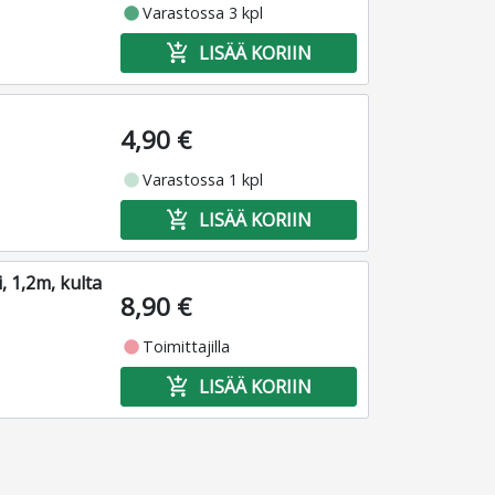
fiber_manual_record
Varastossa 3 kpl
add_shopping_cart
LISÄÄ KORIIN
4,90 €
fiber_manual_record
Varastossa 1 kpl
add_shopping_cart
LISÄÄ KORIIN
 1,2m, kulta
8,90 €
fiber_manual_record
Toimittajilla
add_shopping_cart
LISÄÄ KORIIN