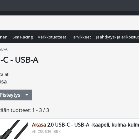
inen
Sim Racing
Verkkotuotteet
Tarvikkeet
Jäähdytys- ja erikoistu
SB-A
-C - USB-A
tajat
:
asa
Pisteytys
tään
tuotteet
:
1 - 3 / 3
Akasa
2.0 USB-C - USB-A -kaapeli, kulma-kul
AK-CBUB39-10BK