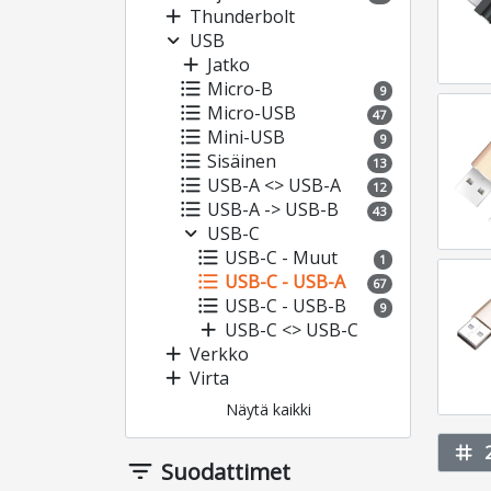
add
Thunderbolt
expand_more
USB
add
Jatko
format_list_bulleted
Micro-B
9
format_list_bulleted
Micro-USB
47
format_list_bulleted
Mini-USB
9
format_list_bulleted
Sisäinen
13
format_list_bulleted
USB-A <> USB-A
12
format_list_bulleted
USB-A -> USB-B
43
expand_more
USB-C
format_list_bulleted
USB-C - Muut
1
format_list_bulleted
USB-C - USB-A
67
format_list_bulleted
USB-C - USB-B
9
add
USB-C <> USB-C
add
Verkko
add
Virta
Näytä kaikki
tag
filter_list
Suodattimet