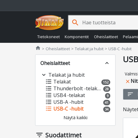
search
Tietokoneet
Komponentit
Oheislaitteet
Pelaam
Jimms.fi
home
Oheislaitteet
Telakat ja hubit
USB-C -hubit
USB
Oheislaitteet
expand_less
Valmis
expand_more
Telakat ja hubit
Ni
format_list_bulleted
Telakat
close
152
format_list_bulleted
Thunderbolt -telakat
28
sort
format_list_bulleted
USB4 -telakat
9
format_list_bulleted
USB-A -hubit
41
format_list_bulleted
USB-C -hubit
Näyte
34
Näytä kaikki
filter_list
Suodattimet