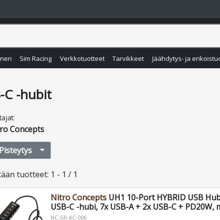
inen
Sim Racing
Verkkotuotteet
Tarvikkeet
Jäähdytys- ja erikoistu
-C -hubit
tajat
:
tro Concepts
Pisteytys
tään
tuotteet
:
1 - 1 / 1
Nitro Concepts
UH1 10-Port HYBRID USB Hub,
USB-C -hubi, 7x USB-A + 2x USB-C + PD20W, 
NC-SR-AC-006