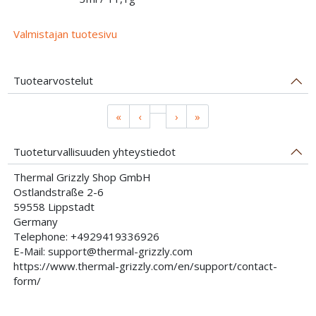
Valmistajan tuotesivu
Tuotearvostelut
«
‹
›
»
Tuoteturvallisuuden yhteystiedot
Thermal Grizzly Shop GmbH
Ostlandstraße 2-6
59558 Lippstadt
Germany
Telephone: +4929419336926
E-Mail: support@thermal-grizzly.com
https://www.thermal-grizzly.com/en/support/contact-
form/