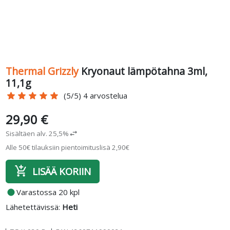
Thermal Grizzly
Kryonaut lämpötahna 3ml,
11,1g
star
star
star
star
star
(5/5) 4 arvostelua
29,90 €
Sisältäen alv. 25,5%
swap_horiz
Alle 50€ tilauksiin pientoimituslisä 2,90€
add_shopping_cart
LISÄÄ KORIIN
fiber_manual_record
Varastossa 20 kpl
Lähetettävissä:
Heti