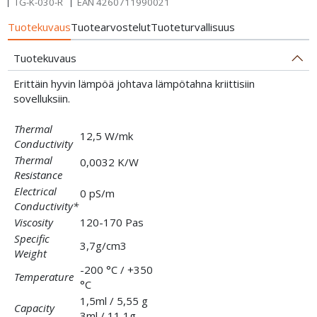
TG-K-030-R
EAN
4260711990021
Tuotekuvaus
Tuotearvostelut
Tuoteturvallisuus
Tuotekuvaus
Erittäin hyvin lämpöä johtava lämpötahna kriittisiin
sovelluksiin.
Thermal
12,5 W/mk
Conductivity
Thermal
0,0032 K/W
Resistance
Electrical
0 pS/m
Conductivity*
Viscosity
120-170 Pas
Specific
3,7g/cm3
Weight
-200 °C / +350
Temperature
°C
1,5ml / 5,55 g
Capacity
3ml / 11,1g