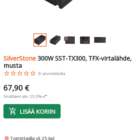
SilverStone
300W SST-TX300, TFX-virtalähde,
musta
star_border
star_border
star_border
star_border
star_border
Ei arvosteluita
67,90 €
Sisältäen alv. 25,5%
swap_horiz
add_shopping_cart
LISÄÄ KORIIN
fiber_manual_record
Toimittajilla yli 25 kpl