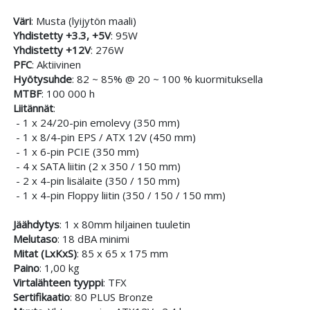
Väri
: Musta (lyijytön maali)
Yhdistetty +3.3, +5V
: 95W
Yhdistetty +12V
: 276W
PFC
: Aktiivinen
Hyötysuhde
: 82 ~ 85% @ 20 ~ 100 % kuormituksella
MTBF
: 100 000 h
Liitännät
:
- 1 x 24/20-pin emolevy (350 mm)
- 1 x 8/4-pin EPS / ATX 12V (450 mm)
- 1 x 6-pin PCIE (350 mm)
- 4 x SATA liitin (2 x 350 / 150 mm)
- 2 x 4-pin lisälaite (350 / 150 mm)
- 1 x 4-pin Floppy liitin (350 / 150 / 150 mm)
Jäähdytys
: 1 x 80mm hiljainen tuuletin
Melutaso
: 18 dBA minimi
Mitat (LxKxS)
: 85 x 65 x 175 mm
Paino
: 1,00 kg
Virtalähteen tyyppi
: TFX
Sertifikaatio
: 80 PLUS Bronze