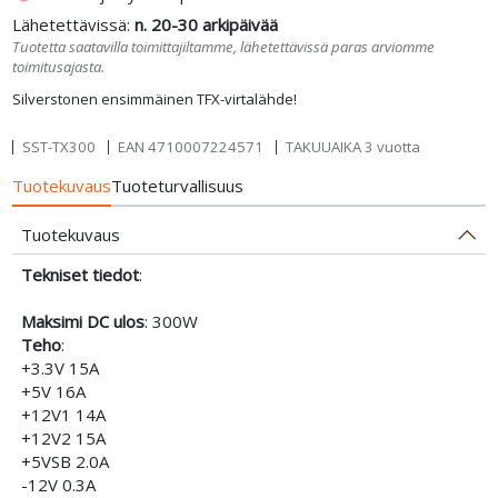
Lähetettävissä:
n. 20-30 arkipäivää
Tuotetta saatavilla toimittajiltamme, lähetettävissä paras arviomme
toimitusajasta.
Silverstonen ensimmäinen TFX-virtalähde!
SST-TX300
EAN
4710007224571
TAKUUAIKA 3 vuotta
Tuotekuvaus
Tuoteturvallisuus
Tuotekuvaus
Tekniset tiedot
:
Maksimi DC ulos
: 300W
Teho
:
+3.3V 15A
+5V 16A
+12V1 14A
+12V2 15A
+5VSB 2.0A
-12V 0.3A