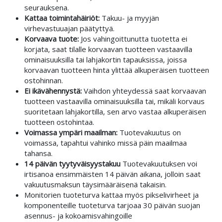
seurauksena.
Kattaa toimintahäiriöt:
Takuu- ja myyjän
virhevastuuajan päätyttyä.
Korvaava tuote:
Jos vahingoittunutta tuotetta ei
korjata, saat tilalle korvaavan tuotteen vastaavilla
ominaisuuksilla tai lahjakortin tapauksissa, joissa
korvaavan tuotteen hinta ylittää alkuperäisen tuotteen
ostohinnan.
Ei ikävähennystä:
Vaihdon yhteydessä saat korvaavan
tuotteen vastaavilla ominaisuuksilla tai, mikäli korvaus
suoritetaan lahjakortilla, sen arvo vastaa alkuperäisen
tuotteen ostohintaa.
Voimassa ympäri maailman:
Tuotevakuutus on
voimassa, tapahtui vahinko missä päin maailmaa
tahansa.
14 päivän tyytyväisyystakuu
Tuotevakuutuksen voi
irtisanoa ensimmäisten 14 päivän aikana, jolloin saat
vakuutusmaksun täysimääräisenä takaisin.
Monitorien tuoteturva kattaa myös pikselivirheet ja
komponenteille tuoteturva tarjoaa 30 päivän suojan
asennus- ja kokoamisvahingoille