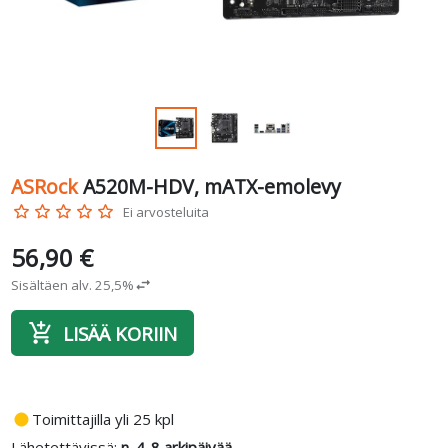
ASRock
A520M-HDV, mATX-emolevy
star_border
star_border
star_border
star_border
star_border
Ei arvosteluita
56,90 €
Sisältäen alv. 25,5%
swap_horiz
add_shopping_cart
LISÄÄ KORIIN
fiber_manual_record
Toimittajilla yli 25 kpl
Lähetettävissä:
n. 4-8 arkipäivää