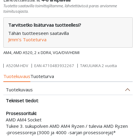
Tuotetta saatavilla toimittajiltamme, lähetettävissä paras arviomme
toimitusajasta.
Tarvitsetko lisäturvaa tuotteellesi?
Tähän tuotteeseen saatavilla
Jimm’s Tuoteturva
AM4, AMD A520, 2 x DDR4, VGA/DVI/HDMI
A520M-HDV
EAN
4710483932267
TAKUUAIKA 2 vuotta
Tuotekuvaus
Tuoteturva
Tuotekuvaus
Tekniset tiedot
:
Prosessorituki
:
AMD AM4 Socket
Tukee 3. sukupolven AMD AM4 Ryzen / tulevia AMD Ryzen
-prosessoreja (3000 ja 4000 -sarjan prosessoreja)*