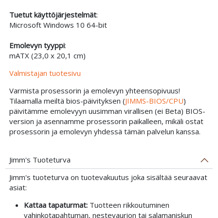
Tuetut käyttöjärjestelmät
:
Microsoft Windows 10 64-bit
Emolevyn tyyppi
:
mATX (23,0 x 20,1 cm)
Valmistajan tuotesivu
Varmista prosessorin ja emolevyn yhteensopivuus!
Tilaamalla meiltä bios-päivityksen (
JIMMS-BIOS/CPU
)
päivitämme emolevyyn uusimman virallisen (ei Beta) BIOS-
version ja asennamme prosessorin paikalleen, mikäli ostat
prosessorin ja emolevyn yhdessä tämän palvelun kanssa.
Jimm's Tuoteturva
Jimm's tuoteturva on tuotevakuutus joka sisältää seuraavat
asiat:
Kattaa tapaturmat:
Tuotteen rikkoutuminen
vahinkotapahtuman, nestevaurion tai salamaniskun