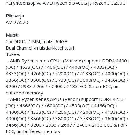
*Ei yhteensopiva AMD Ryzen 5 3400G ja Ryzen 3 3200G
Piirisarja
:
AMD A520
Muisti
:
2 x DDR4 DIMM, maks. 64GB
Dual Channel -muistiarkkitehtuuri
Tukee:
- AMD Ryzen series CPUs (Matisse) support DDR4 4600+
(OC) / 4533(OC) / 4466(OC) / 4400(OC) / 4333(OC) /
4333(OC) / 4266(OC) / 4200(OC) / 4133(OC) / 4000(OC) /
3866(OC) / 3800(OC) / 3733(OC) / 3600(OC) / 3466(OC) /
3200 / 2933 / 2667 / 2400 / 2133 ECC & non-ECC, un-
buffered memory
- AMD Ryzen series APUs (Renoir) support DDR4 4733+
(OC) / 4666(OC) / 4600(OC) / 4533(OC) / 4466(OC) /
4400(OC) / 4333(OC) / 4266(OC) / 4200(OC) / 4133(OC) /
4000(OC) / 3866(OC) / 3800(OC) / 3733(OC) / 3600(OC) /
3466(OC) / 3200 / 2933 / 2667 / 2400 / 2133 ECC & non-
ECC, un-buffered memory