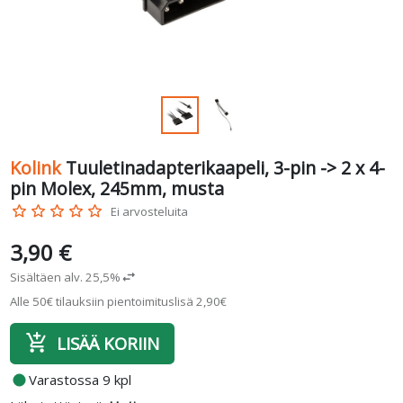
Kolink
Tuuletinadapterikaapeli, 3-pin -> 2 x 4-
pin Molex, 245mm, musta
star_border
star_border
star_border
star_border
star_border
Ei arvosteluita
3,90 €
Sisältäen alv. 25,5%
swap_horiz
Alle 50€ tilauksiin pientoimituslisä 2,90€
add_shopping_cart
LISÄÄ KORIIN
fiber_manual_record
Varastossa 9 kpl