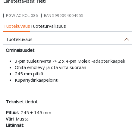
Lähetettävissä:
Heti
PGW-AC-KOL-086
EAN
5999094004955
Tuotekuvaus
Tuoteturvallisuus
Tuotekuvaus
Ominaisuudet
:
3-pin tuuletinvirta -> 2 x 4-pin Molex -adapterikaapeli
Ohita emolevy ja ota virta suoraan
245 mm pitkä
Kupariydinkaapelointi
Tekniset tiedot
:
Pituus
: 245 + 145 mm
Väri
: Musta
Liitännät
: