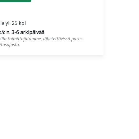
la yli 25 kpl
sä:
n. 3-6 arkipäivää
illa toimittajiltamme, lähetettävissä paras
tusajasta.