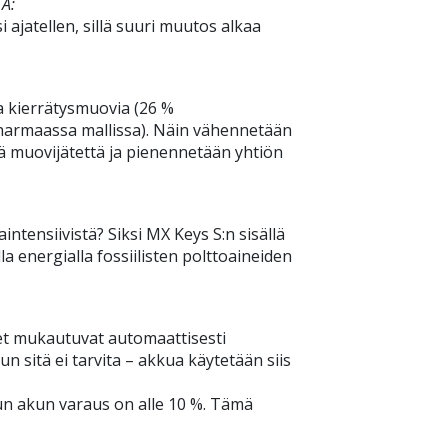
TA:
ajatellen, sillä suuri muutos alkaa
a kierrätysmuovia (26 %
nharmaassa mallissa). Näin vähennetään
ää muovijätettä ja pienennetään yhtiön
intensiivistä? Siksi MX Keys S:n sisällä
la energialla fossiilisten polttoaineiden
et mukautuvat automaattisesti
 sitä ei tarvita – akkua käytetään siis
un akun varaus on alle 10 %. Tämä