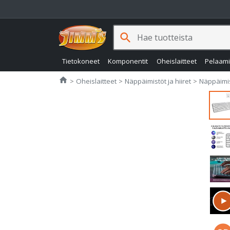
search
Tietokoneet
Komponentit
Oheislaitteet
Pelaam
Jimms.fi
home
Oheislaitteet
Näppäimistöt ja hiiret
Näppäimis