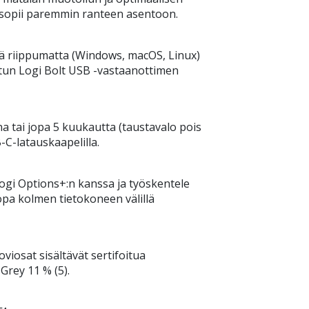
 sopii paremmin ranteen asentoon.
stä riippumatta (Windows, macOS, Linux)
tun Logi Bolt USB -vastaanottimen
na tai jopa 5 kuukautta (taustavalo pois
-C-latauskaapelilla.
Logi Options+:n kanssa ja työskentele
jopa kolmen tietokoneen välillä
osat sisältävät sertifoitua
Grey 11 % (5).