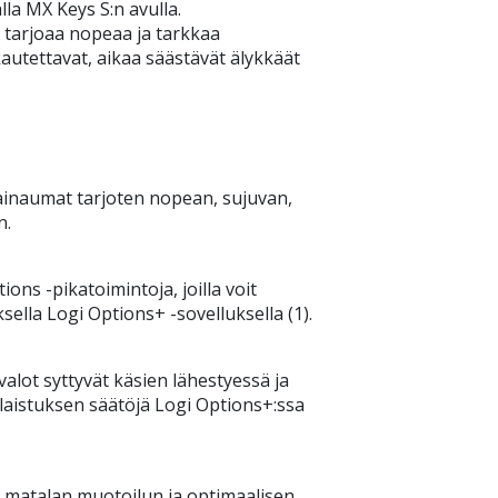
lla MX Keys S:n avulla.
 tarjoaa nopeaa ja tarkkaa
kautettavat, aikaa säästävät älykkäät
ainaumat tarjoten nopean, sujuvan,
n.
ions -pikatoimintoja, joilla voit
sella Logi Options+ -sovelluksella (1).
lot syttyvät käsien lähestyessä ja
istuksen säätöjä Logi Options+:ssa
matalan muotoilun ja optimaalisen