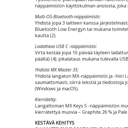
näppäimistön käyttökulman ansiosta, joka
Multi-OS-Bluetooth-näppäimistö:
Yhdistä jopa 3 laitteen kanssa järjestelmä
Bluetooth Low Energyn tai mukana toimite
kautta (2).
Ladattava USB C -näppäimistö:
Virta kestää jopa 10 päivää täyteen ladattu
päältä) (4); pikalataus mukana tulevalla USB
Yhdistä MX Master 3S:
Yhdistä langaton MX-näppäimistö ja -hiiri 
saumattomasti, siirrä tekstiä ja tiedostoja 
(Windows ja macOS).
Kierrätetty:
Langattoman MX Keys S -näppäimistön muovi
kierrätettyä muovia – Graphite 26 % ja Pale 
KESTÄVÄ KEHITYS