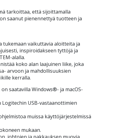
mä tarkoittaa, että sijoittamalla
on saanut pienennettyä tuotteen ja
 tukemaan vaikuttavia aloitteita ja
juisesti, inspiroidakseen tyttöjä ja
TEM-alalla.
tää koko alan laajuinen liike, joka
asa- arvoon ja mahdollisuuksien
kille kerralla.
ka on saatavilla Windows®- ja macOS-
n Logitechin USB-vastaanottimien
 ohjelmistoa muissa käyttöjärjestelmissä
ietokoneen mukaan.
don, johtojen ja pakkauksen muovia.