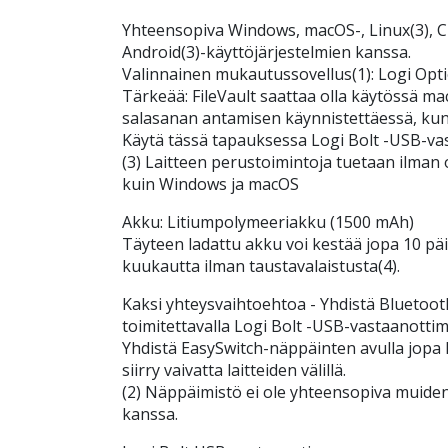
Yhteensopiva Windows, macOS-, Linux(3), Ch
Android(3)-käyttöjärjestelmien kanssa.
Valinnainen mukautussovellus(1): Logi Opt
Tärkeää: FileVault saattaa olla käytössä mac
salasanan antamisen käynnistettäessä, ku
Käytä tässä tapauksessa Logi Bolt -USB-va
(3) Laitteen perustoimintoja tuetaan ilman
kuin Windows ja macOS
Akku: Litiumpolymeeriakku (1500 mAh)
Täyteen ladattu akku voi kestää jopa 10 päiv
kuukautta ilman taustavalaistusta(4).
Kaksi yhteysvaihtoehtoa - Yhdistä Bluetoot
toimitettavalla Logi Bolt -USB-vastaanottime
Yhdistä EasySwitch-näppäinten avulla jopa
siirry vaivatta laitteiden välillä.
(2) Näppäimistö ei ole yhteensopiva muide
kanssa.