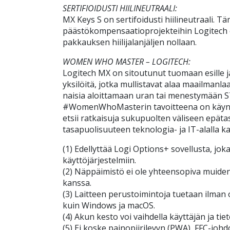
SERTIFIOIDUSTI HIILINEUTRAALI:
MX Keys S on sertifoidusti hiilineutraali. Tä
päästökompensaatioprojekteihin Logitech 
pakkauksen hiilijalanjäljen nollaan.
WOMEN WHO MASTER – LOGITECH:
Logitech MX on sitoutunut tuomaan esille ja
yksilöitä, jotka mullistavat alaa maailmanlaa
naisia aloittamaan uran tai menestymään S
#WomenWhoMasterin tavoitteena on käynnis
etsii ratkaisuja sukupuolten väliseen epät
tasapuolisuuteen teknologia- ja IT-alalla kai
(1) Edellyttää Logi Options+ sovellusta, jo
käyttöjärjestelmiin.
(2) Näppäimistö ei ole yhteensopiva muide
kanssa.
(3) Laitteen perustoimintoja tuetaan ilman
kuin Windows ja macOS.
(4) Akun kesto voi vaihdella käyttäjän ja t
(5) Ei koske painopiirilevyn (PWA), FFC-joh