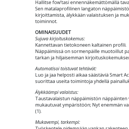
Hallitse fow’tasi ennennäkemättömällä tava
Sen matalaprofilinen langaton näppäimistö
kirjoittamista, älykkään valaistuksen ja mu
toiminnot.
OMINAISUUDET
Sujuva kirjoituskokemus:
Kannettavan tietokoneen kaltainen profili.
Näppäimissä on sormenpäille muotoillut p
tarkan ja hiljaisemman kirjoituskokemukse
Automatisoi toistuvat tehtävät:
Luo ja jaa helposti aikaa säästäviä Smart Act
suorittaa useita toimintoja yhdellä painalluk
Älykkäämpi valaistus:
Taustavalaistun näppäimistön näppäinten va
mukautuvat ympäristöön; Nyt enemmän vala
(1).
Mukavempi, tarkempi:
Työskentele pidempään vankan rakenteen, 