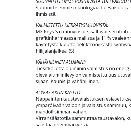
SUUNNITTELEMME POSITIIVISTA TULEVAISUUT
Suunnittelemme teknologiaa tulevaisuuttasi 
ihmisistä.
VALMISTETTU KIERRÄTYSMUOVISTA:
MX Keys S:n muoviosat sisältävät sertifoitu
grafitinharmaassa mallissa ja 11 % vaalea
käytetystä kuluttajaelektroniikasta syntyv
hiilijalanjälkeä. (5)
VÄHÄHIILINEN ALUMIINI:
Tiesitkö, että alumiinin valmistus on energia
oleva alumiinilevy on valmistettu uusiutuval
sijaan. Kaunis ja vähähiilinen.
ÄLYKÄS AKUN KÄYTTÖ:
Näppäinten taustavalaistuksen esiasetuks
ympäröivään valoon ja valaistus sammuu, kun
mahdollisimman vähän.
Virransäästötila sammuttaa taustavalon, k
säästää enemmän virtaa.