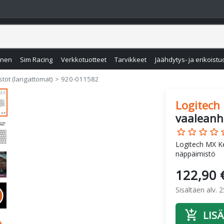
inen
Sim Racing
Verkkotuotteet
Tarvikkeet
Jäähdytys- ja erikoistu
töt (langattomat)
920-011582
Logitech
vaalean
star_border
star_border
star_border
star_border
star
Logitech MX Ke
näppäimistö
122,90 
Sisältäen alv. 
add_shopping_cart
LISÄ