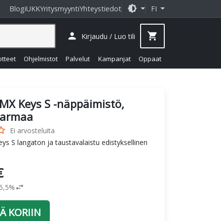
brightness_medium
Blogi
UKK
Yritysmyynti
Yhteystiedot
FI
person
shopping_cart
Kirjaudu / Luo tili
otteet
Ohjelmistot
Palvelut
Kampanjat
Oppaat
MX Keys S -näppäimistö,
harmaa
_border
Ei arvosteluita
ys S langaton ja taustavalaistu edistyksellinen
€
swap_horiz
25,5%
Ä KORIIN