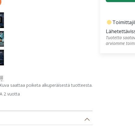
fiber_manual_record
Toimittajil
Lähetettävis
Tuotetta saatav
arviomme toimi
Kuva saattaa poiketa alkuperäisestä tuotteesta.
 2 vuotta