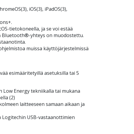
romeOS(3), iOS(3), iPadOS(3),
ions+.
OS-tietokoneella, ja se voi estää
n Bluetooth®-yhteys on muodostettu.
staanotinta.
 ohjelmistoa muissa käyttöjärjestelmissä
ää esimääritetyillä asetuksilla tai 5
h Low Energy tekniikalla tai mukana
lla (2)
 kolmeen laitteeseen samaan aikaan ja
n Logitechin USB-vastaanottimien