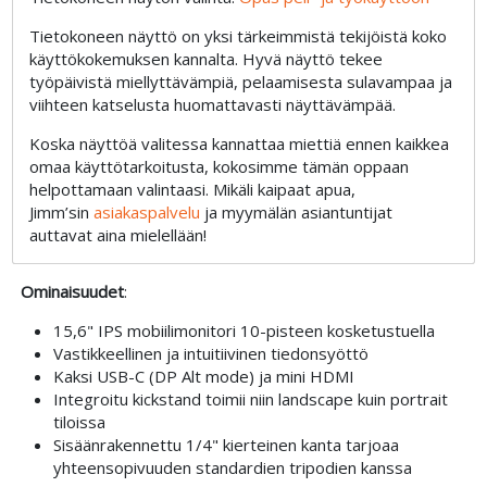
Tietokoneen näyttö on yksi tärkeimmistä tekijöistä koko
käyttökokemuksen kannalta. Hyvä näyttö tekee
työpäivistä miellyttävämpiä, pelaamisesta sulavampaa ja
viihteen katselusta huomattavasti näyttävämpää.
Koska näyttöä valitessa kannattaa miettiä ennen kaikkea
omaa käyttötarkoitusta, kokosimme tämän oppaan
helpottamaan valintaasi. Mikäli kaipaat apua,
Jimm’sin
asiakaspalvelu
ja myymälän asiantuntijat
auttavat aina mielellään!
Ominaisuudet
:
15,6" IPS mobiilimonitori 10-pisteen kosketustuella
Vastikkeellinen ja intuitiivinen tiedonsyöttö
Kaksi USB-C (DP Alt mode) ja mini HDMI
Integroitu kickstand toimii niin landscape kuin portrait
tiloissa
Sisäänrakennettu 1/4" kierteinen kanta tarjoaa
yhteensopivuuden standardien tripodien kanssa