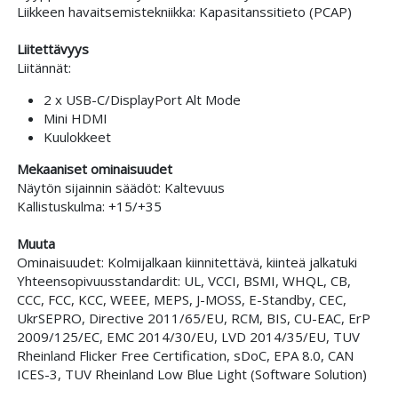
Liikkeen havaitsemistekniikka: Kapasitanssitieto (PCAP)
Liitettävyys
Liitännät:
2 x USB-C/DisplayPort Alt Mode
Mini HDMI
Kuulokkeet
Mekaaniset ominaisuudet
Näytön sijainnin säädöt: Kaltevuus
Kallistuskulma: +15/+35
Muuta
Ominaisuudet: Kolmijalkaan kiinnitettävä, kiinteä jalkatuki
Yhteensopivuusstandardit: UL, VCCI, BSMI, WHQL, CB,
CCC, FCC, KCC, WEEE, MEPS, J-MOSS, E-Standby, CEC,
UkrSEPRO, Directive 2011/65/EU, RCM, BIS, CU-EAC, ErP
2009/125/EC, EMC 2014/30/EU, LVD 2014/35/EU, TUV
Rheinland Flicker Free Certification, sDoC, EPA 8.0, CAN
ICES-3, TUV Rheinland Low Blue Light (Software Solution)