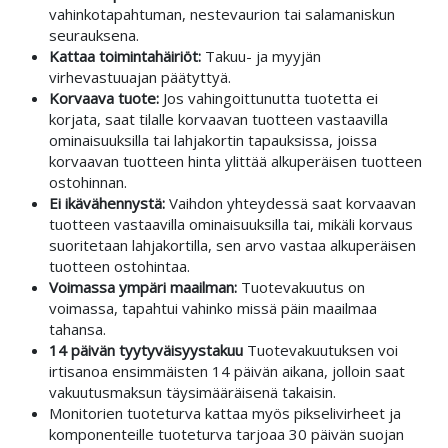
vahinkotapahtuman, nestevaurion tai salamaniskun
seurauksena.
Kattaa toimintahäiriöt:
Takuu- ja myyjän
virhevastuuajan päätyttyä.
Korvaava tuote:
Jos vahingoittunutta tuotetta ei
korjata, saat tilalle korvaavan tuotteen vastaavilla
ominaisuuksilla tai lahjakortin tapauksissa, joissa
korvaavan tuotteen hinta ylittää alkuperäisen tuotteen
ostohinnan.
Ei ikävähennystä:
Vaihdon yhteydessä saat korvaavan
tuotteen vastaavilla ominaisuuksilla tai, mikäli korvaus
suoritetaan lahjakortilla, sen arvo vastaa alkuperäisen
tuotteen ostohintaa.
Voimassa ympäri maailman:
Tuotevakuutus on
voimassa, tapahtui vahinko missä päin maailmaa
tahansa.
14 päivän tyytyväisyystakuu
Tuotevakuutuksen voi
irtisanoa ensimmäisten 14 päivän aikana, jolloin saat
vakuutusmaksun täysimääräisenä takaisin.
Monitorien tuoteturva kattaa myös pikselivirheet ja
komponenteille tuoteturva tarjoaa 30 päivän suojan