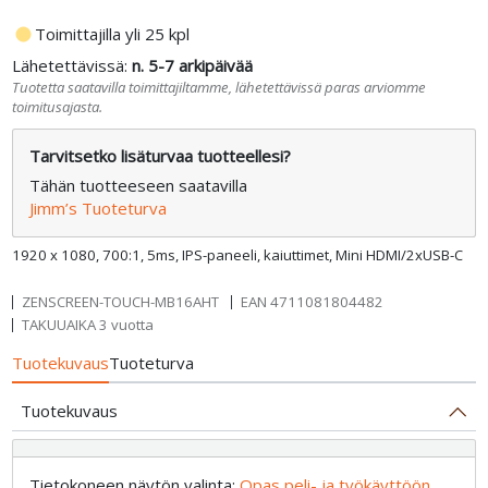
fiber_manual_record
Toimittajilla yli 25 kpl
Lähetettävissä:
n. 5-7 arkipäivää
Tuotetta saatavilla toimittajiltamme, lähetettävissä paras arviomme
toimitusajasta.
Tarvitsetko lisäturvaa tuotteellesi?
Tähän tuotteeseen saatavilla
Jimm’s Tuoteturva
1920 x 1080, 700:1, 5ms, IPS-paneeli, kaiuttimet, Mini HDMI/2xUSB-C
ZENSCREEN-TOUCH-MB16AHT
EAN
4711081804482
TAKUUAIKA 3 vuotta
Tuotekuvaus
Tuoteturva
Tuotekuvaus
Tietokoneen näytön valinta:
Opas peli- ja työkäyttöön