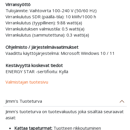
Virransyöttö
Tulojännite: Vaihtovirta 100-240 V (50/60 Hz)
Virrankulutus SDR (päällä-tila): 10 kWh/1000 h
Virrankulutus (tyypillinen): 9.88 watti(a)
Virrankulutuksen valmiustila: 0.5 watti(a)
Virrankulutus (sammutettuna): 0.3 watti(a)
Ohjelmisto / Järjestelmävaatimukset
Vaadittu käyttöjärjestelmä: Microsoft Windows 10 / 11
Kestävyyttä koskevat tiedot
ENERGY STAR -sertifioitu: Kyllä
Valmistajan tuotesivu
Jimm's Tuoteturva
Jimm's tuoteturva on tuotevakuutus joka sisältää seuraavat
asiat:
Kattaa tapaturmat:
Tuotteen rikkoutuminen