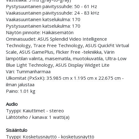
Pystysuuntainen päivityssuhde: 50 - 61 Hz
Vaakasuuntainen päivityssuhde: 24 - 83 kHz
Vaakasuuntainen katselukulma: 170
Pystysuuntainen katselukulma: 170
Näytön pinnoite: Häikäisemätön
Ominaisuudet: ASUS Splendid Video Intelligence
Technology, Trace Free Technology, ASUS QuickFit Virtual
Scale, ASUS GamePlus, Flicker Free -tekniikka, Värin
lämpötilan valinta, maisematila, muotokuvatila, Ultra-Low
Blue Light Technology, ASUS Display Widget Lite
Väri: Tummanharmaa
Ulkomitat (PxSxK): 35.985 cm x 1.195 cm x 22.675 cm -
ilman jalustaa
Paino: 1.01 kg
Audio
Tyyppi: Kaiuttimet - stereo
Lähtöteho / kanava: 1 watti(a)
Sisääntulo
Tyyppi: Kosketusnäyttö - kosketusnäyttö