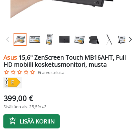
Asus
15,6" ZenScreen Touch MB16AHT, Full
HD mobiili kosketusmonitori, musta
star_border
star_border
star_border
star_border
star_border
Ei arvosteluita
399,00 €
Sisältäen alv. 25,5%
swap_horiz
add_shopping_cart
LISÄÄ KORIIN