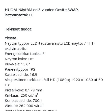
HUOM! Näytöllä on 3 vuoden Onsite SWAP-
laitevaihtotakuu!
Tekniset tiedot
:
Yleistä
Näytön tyyppi: LED-taustavalaistu LCD-näyttö / TFT-
aktiivimatriisi
Energialuokka: Luokka E
Näytön koko: 16"
Kuva-ala: 15.6"
Paneelityyppi: IPS
Katselusuhde: 16:9
Alkuperäinen tarkkuus: Full HD (1080p) 1920 x 1080 at 60
Hz
Pikselikoko: 0.179 mm
Kirkkaus: 250 cd/m²
Kontrastisuhde: 700:1
Värituki: 262 000 väriä
Vasteaika: 5 ms (gray-to-gray)