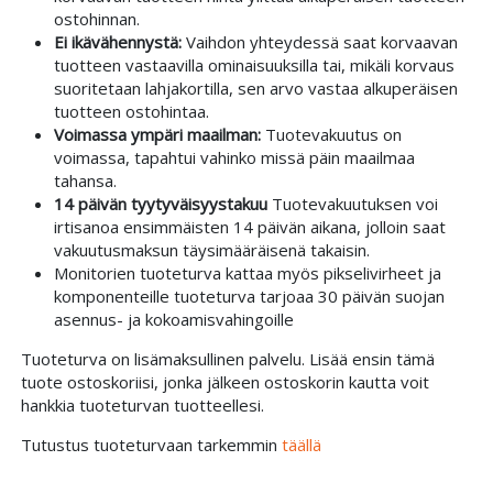
ostohinnan.
Ei ikävähennystä:
Vaihdon yhteydessä saat korvaavan
tuotteen vastaavilla ominaisuuksilla tai, mikäli korvaus
suoritetaan lahjakortilla, sen arvo vastaa alkuperäisen
tuotteen ostohintaa.
Voimassa ympäri maailman:
Tuotevakuutus on
voimassa, tapahtui vahinko missä päin maailmaa
tahansa.
14 päivän tyytyväisyystakuu
Tuotevakuutuksen voi
irtisanoa ensimmäisten 14 päivän aikana, jolloin saat
vakuutusmaksun täysimääräisenä takaisin.
Monitorien tuoteturva kattaa myös pikselivirheet ja
komponenteille tuoteturva tarjoaa 30 päivän suojan
asennus- ja kokoamisvahingoille
Tuoteturva on lisämaksullinen palvelu. Lisää ensin tämä
tuote ostoskoriisi, jonka jälkeen ostoskorin kautta voit
hankkia tuoteturvan tuotteellesi.
Tutustus tuoteturvaan tarkemmin
täällä