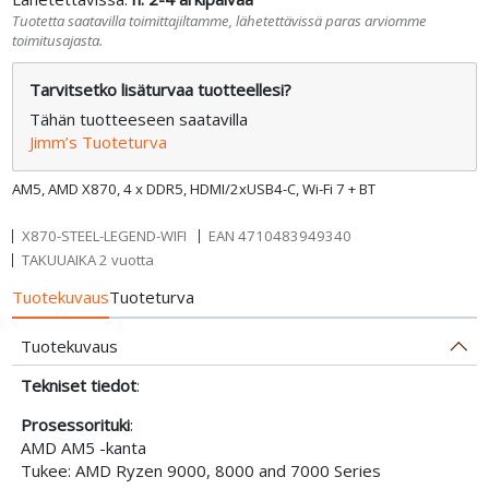
Tuotetta saatavilla toimittajiltamme, lähetettävissä paras arviomme
toimitusajasta.
Tarvitsetko lisäturvaa tuotteellesi?
Tähän tuotteeseen saatavilla
Jimm’s Tuoteturva
AM5, AMD X870, 4 x DDR5, HDMI/2xUSB4-C, Wi-Fi 7 + BT
X870-STEEL-LEGEND-WIFI
EAN
4710483949340
TAKUUAIKA 2 vuotta
Tuotekuvaus
Tuoteturva
Tuotekuvaus
Tekniset tiedot
:
Prosessorituki
:
AMD AM5 -kanta
Tukee: AMD Ryzen 9000, 8000 and 7000 Series