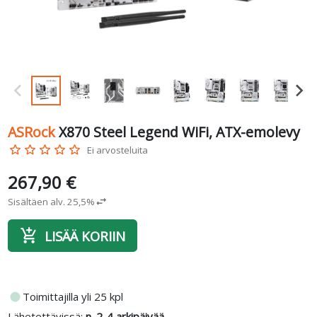
ASRock
X870 Steel Legend WiFi, ATX-emolevy
star_border
star_border
star_border
star_border
star_border
Ei arvosteluita
267,90 €
Sisältäen alv. 25,5%
swap_horiz
add_shopping_cart
LISÄÄ KORIIN
fiber_manual_record
Toimittajilla yli 25 kpl
Lähetettävissä:
n. 2-4 arkipäivää