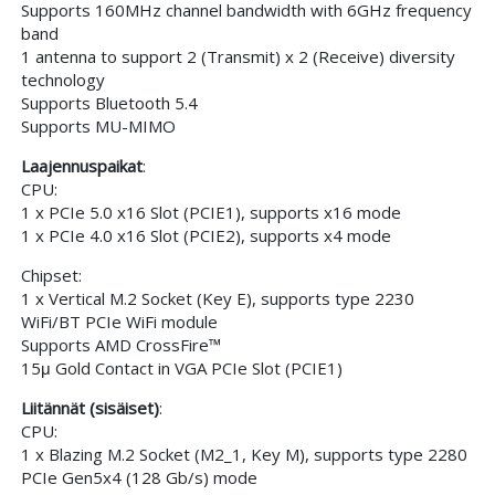
Supports 160MHz channel bandwidth with 6GHz frequency
band
1 antenna to support 2 (Transmit) x 2 (Receive) diversity
technology
Supports Bluetooth 5.4
Supports MU-MIMO
Laajennuspaikat
:
CPU:
1 x PCIe 5.0 x16 Slot (PCIE1), supports x16 mode
1 x PCIe 4.0 x16 Slot (PCIE2), supports x4 mode
Chipset:
1 x Vertical M.2 Socket (Key E), supports type 2230
WiFi/BT PCIe WiFi module
Supports AMD CrossFire™
15μ Gold Contact in VGA PCIe Slot (PCIE1)
Liitännät (sisäiset)
:
CPU:
1 x Blazing M.2 Socket (M2_1, Key M), supports type 2280
PCIe Gen5x4 (128 Gb/s) mode