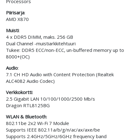
Processors
Piirisarja
:
AMD X870
Muisti
:
4 x DDR5 DIMM, maks. 256 GB
Dual Channel -muistiarkkitehtuuri
Tukee: DDR5 ECC/non-ECC, un-buffered memory up to
8000+(OC)
Audio
:
7.1 CH HD Audio with Content Protection (Realtek
ALC4082 Audio Codec)
Verkkokortti
:
2.5 Gigabit LAN 10/100/1000/2500 Mb/s
Dragon RTL8125BG
WLAN & Bluetooth
:
802.11be 2x2 Wi-Fi 7 Module
Supports IEEE 802.11a/b/g/n/ac/ax/axe/be
Supports 2.4GHz/5GHz/6GHz frequency band