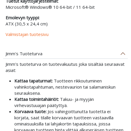
Tuetut käyttöjärjestelmät
:
Microsoft® Windows® 10 64-bit / 11 64-bit
Emolevyn tyyppi
:
ATX (30,5 x 24,4 cm)
Valmistajan tuotesivu
Jimm's Tuoteturva
Jimm's tuoteturva on tuotevakuutus joka sisältää seuraavat
asiat:
Kattaa tapaturmat:
Tuotteen rikkoutuminen
vahinkotapahtuman, nestevaurion tai salamaniskun
seurauksena.
Kattaa toimintahäiriöt:
Takuu- ja myyjän
virhevastuuajan päätyttyä.
Korvaava tuote:
Jos vahingoittunutta tuotetta ei
korjata, saat tilalle korvaavan tuotteen vastaavilla
ominaisuuksilla tai lahjakortin tapauksissa, joissa
korvaavan tuotteen hinta ylittää alkuperäisen tuotteen