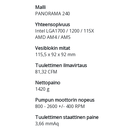
Malli
PANORAMA 240
Yhteensopivuus
Intel LGA1700 / 1200 / 115X
AMD AM4 / AM5
Vesiblokin mitat
115,5 x 92 x 92 mm
Tuulettimen ilmavirtaus
81,32 CFM
Nettopaino
1420 g
Pumpun moottorin nopeus
800 - 2600 +/- 400 RPM
Tuulettimen staattinen paine
3,66 mmAq