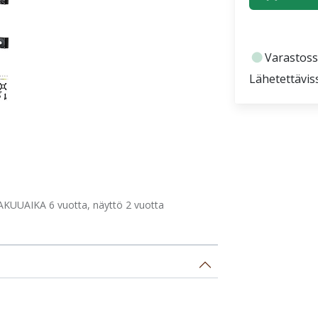
fiber_manual_record
Varastoss
Lähetettävis
AKUUAIKA 6 vuotta, näyttö 2 vuotta