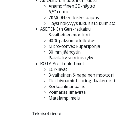
AMOLED L-muotoinen ruutu
Anamorfinen 3D-näyttö
6,5" ruutu
2K@60Hz virkistystaajuus
Täysi näkyvyys lukuisista kulmista
ASETEK 8th Gen -ratkaisu
3-vaiheinen moottori
40 % paksumpi letkutus
Micro-convex kuparipohja
30 mm jäähdytin
Päivitetty suorituskyky
ROTA Pro -tuulettimet
LCP-lavat
3-vaiheinen 6-napainen moottori
Fluid dynamic bearing -laakerointi
Korkea ilmanpaine
Voimakas ilmavirta
Matalampi melu
Tekniset tiedot
: