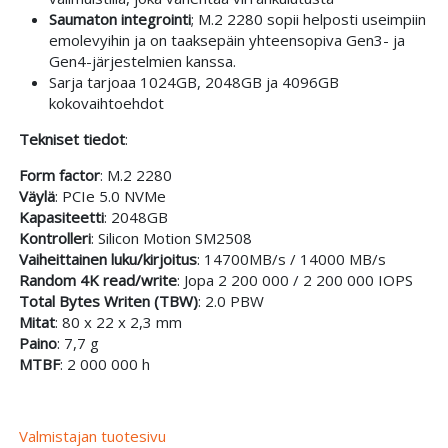
Saumaton integrointi
; M.2 2280 sopii helposti useimpiin
emolevyihin ja on taaksepäin yhteensopiva Gen3- ja
Gen4-järjestelmien kanssa.
Sarja tarjoaa 1024GB, 2048GB ja 4096GB
kokovaihtoehdot
Tekniset tiedot
:
Form factor
: M.2 2280
Väylä
: PCIe 5.0 NVMe
Kapasiteetti
: 2048GB
Kontrolleri
: Silicon Motion SM2508
Vaiheittainen luku/kirjoitus
: 14700MB/s / 14000 MB/s
Random 4K read/write
: Jopa 2 200 000 / 2 200 000 IOPS
Total Bytes Writen (TBW)
: 2.0 PBW
Mitat
: 80 x 22 x 2,3 mm
Paino
: 7,7 g
MTBF
: 2 000 000 h
Valmistajan tuotesivu