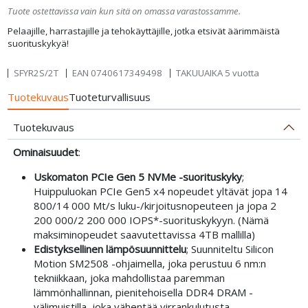
Tuote ostettavissa vain kun sitä on omassa varastossamme.
Pelaajille, harrastajille ja tehokäyttäjille, jotka etsivät äärimmäistä
suorituskykyä!
SFYR2S/2T
EAN
0740617349498
TAKUUAIKA 5 vuotta
Tuotekuvaus
Tuoteturvallisuus
Tuotekuvaus
Ominaisuudet
:
Uskomaton PCIe Gen 5 NVMe -suorituskyky
;
Huippuluokan PCIe Gen5 x4 nopeudet yltävät jopa 14
800/14 000 Mt/s luku-/kirjoitusnopeuteen ja jopa 2
200 000/2 200 000 IOPS*-suorituskykyyn. (Nämä
maksiminopeudet saavutettavissa 4TB mallilla)
Edistyksellinen lämpösuunnittelu
; Suunniteltu Silicon
Motion SM2508 -ohjaimella, joka perustuu 6 nm:n
tekniikkaan, joka mahdollistaa paremman
lämmönhallinnan, pienitehoisella DDR4 DRAM -
välimuistilla, joka vähentää virrankulutusta