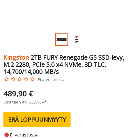
Kingston
2TB FURY Renegade G5 SSD-levy,
M.2 2280, PCIe 5.0 x4 NVMe, 3D TLC,
14,700/14,000 MB/s
star_border
star_border
star_border
star_border
star_border
Ei arvosteluita
489,90 €
Sisältäen alv. 25,5%
swap_horiz
ERÄ LOPPUUNMYYTY
fiber_manual_record
Ei varastossa