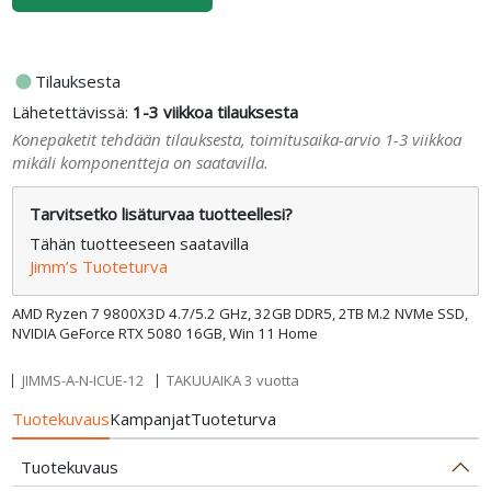
fiber_manual_record
Tilauksesta
Lähetettävissä:
1-3 viikkoa tilauksesta
Konepaketit tehdään tilauksesta, toimitusaika-arvio 1-3 viikkoa
mikäli komponentteja on saatavilla.
Tarvitsetko lisäturvaa tuotteellesi?
Tähän tuotteeseen saatavilla
Jimm’s Tuoteturva
AMD Ryzen 7 9800X3D 4.7/5.2 GHz, 32GB DDR5, 2TB M.2 NVMe SSD,
NVIDIA GeForce RTX 5080 16GB, Win 11 Home
JIMMS-A-N-ICUE-12
TAKUUAIKA 3 vuotta
Tuotekuvaus
Kampanjat
Tuoteturva
Tuotekuvaus