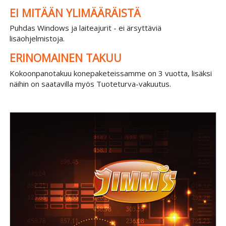
EI MITÄÄN YLIMÄÄRÄISTÄ
Puhdas Windows ja laiteajurit - ei ärsyttäviä
lisäohjelmistoja.
ERINOMAINEN TAKUU
Kokoonpanotakuu konepaketeissamme on 3 vuotta, lisäksi
näihin on saatavilla myös Tuoteturva-vakuutus.