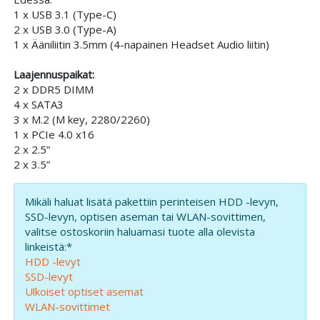
1 x USB 3.1 (Type-C)
2 x USB 3.0 (Type-A)
1 x Ääniliitin 3.5mm (4-napainen Headset Audio liitin)
Laajennuspaikat:
2 x DDR5 DIMM
4 x SATA3
3 x M.2 (M key, 2280/2260)
1 x PCIe 4.0 x16
2 x 2.5”
2 x 3.5”
Mikäli haluat lisätä pakettiin perinteisen HDD -levyn,
SSD-levyn, optisen aseman tai WLAN-sovittimen,
valitse ostoskoriin haluamasi tuote alla olevista
linkeistä:*
HDD -levyt
SSD-levyt
Ulkoiset optiset asemat
WLAN-sovittimet