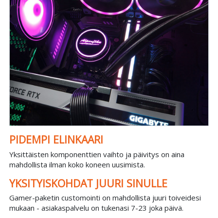
PIDEMPI ELINKAARI
Yksittäisten komponenttien vaihto ja päivitys on aina
mahdollista ilman koko koneen uusimista.
YKSITYISKOHDAT JUURI SINULLE
Gamer-paketin customointi on mahdollista juuri toiveidesi
mukaan - asiakaspalvelu on tukenasi 7-23 joka päivä.