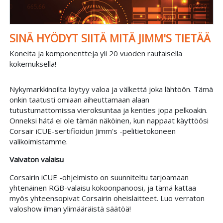
SINÄ HYÖDYT SIITÄ MITÄ JIMM'S TIETÄÄ
Koneita ja komponentteja yli 20 vuoden rautaisella
kokemuksella!
Nykymarkkinoilta löytyy valoa ja välkettä joka lähtöön. Tämä
onkin taatusti omiaan aiheuttamaan alaan
tutustumattomissa vieroksuntaa ja kenties jopa pelkoakin.
Onneksi hätä ei ole tämän näköinen, kun nappaat käyttöösi
Corsair iCUE-sertifioidun Jimm's -pelitietokoneen
valikoimistamme.
Vaivaton valaisu
Corsairin iCUE -ohjelmisto on suunniteltu tarjoamaan
yhtenäinen RGB-valaisu kokoonpanoosi, ja tämä kattaa
myös yhteensopivat Corsairin oheislaitteet. Luo verraton
valoshow ilman ylimääräistä säätöä!