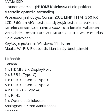
NVMe SSD
Optinen asema: -
(HUOM! Kotelossa ei ole paikkaa
sisäiselle optiselle asemalle!)
Prosessorijäähdytys: Corsair iCUE LINK TITAN 360 RX
LCD, 360mm AIO-nestejäähdytysjärjestelmä -valkoinen
Kotelo: Corsair iCUE LINK 3500X RGB kotelo -valkoinen
Virtalähde: Corsair 1000W RM1000x SHIFT White 80 Plus
Gold -valkoinen
Käyttöjärjestelmä: Windows 11 Home
Muuta: Wi-Fi & Bluetooth, Lian Li näytönohjaintuki
Liitännät:
Takana:
1 x HDMI / 3 x DisplayPort
2 x USB4 (Type-C)
1 x USB 3.2 Gen2 (Type-C)
5 x USB 3.2 Gen2 (Type-A)
4 x USB 2.0 (Type-A)
1 x RJ-45
1 x Optinen ääniulostulo
Analogiset 3.5mm ääniliitännät
Edessä: