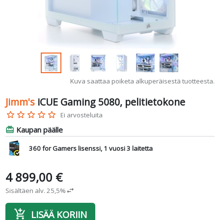
Kuva saattaa poiketa alkuperäisestä tuotteesta.
Jimm's
iCUE Gaming 5080, pelitietokone
star_border
star_border
star_border
star_border
star_border
Ei arvosteluita
Kaupan päälle
card_giftcard
360 for Gamers lisenssi, 1 vuosi 3 laitetta
4 899,00 €
Sisältäen alv. 25,5%
swap_horiz
add_shopping_cart
LISÄÄ KORIIN