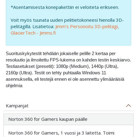
*Asentamisesta konepakettiin ei veloiteta erikseen.
Voit myös tuunata uuden pelitietokoneesi hienolla 3D-
pelitägillä. Lisätietoa:
Jimm's Personoitu 3D-pelitägi,
GlacierTech - Jimms.fi
Suorituskykytestit tehdään jokaiselle pelille 2 kertaa per
resoluutio ja ilmoitettu FPS-lukema on kahden testin keskiarvo.
Testiasetukset (presetit): 1080p (Medium), 1440p (Ultra),
2160p (Ultra). Testit on tehty puhtaalla Windows 11
asennuksella, eli testejä ennen ei ole asennettu ylimääräisiä
ohjelmia
Kampanjat
Norton 360 for Gamers kaupan päälle
Norton 360 for Gamers, 1 vuosi ja 3 laitetta. Toimi