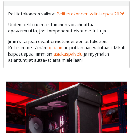
Pelitietokoneen valinta:
Pelitietokoneen valintaopas 2026
Uuden pelikoneen ostaminen voi aiheuttaa
epävarmuutta, jos komponentit eivät ole tuttuja.
Jimm's tarjoaa eväät onnistuneeseen ostokseen.
Kokosimme tämän
oppaan
helpottamaan valintaasi. Mikäli
kaipaat apua, Jimm’sin
asiakaspalvelu
ja myymälän
asiantuntijat auttavat aina mielellään!