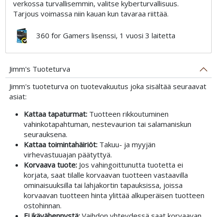
verkossa turvallisemmin, valitse kyberturvallisuus.
Tarjous voimassa niin kauan kun tavaraa riittää.
360 for Gamers lisenssi, 1 vuosi 3 laitetta
Jimm's Tuoteturva
Jimm's tuoteturva on tuotevakuutus joka sisältää seuraavat
asiat:
Kattaa tapaturmat:
Tuotteen rikkoutuminen
vahinkotapahtuman, nestevaurion tai salamaniskun
seurauksena.
Kattaa toimintahäiriöt:
Takuu- ja myyjän
virhevastuuajan päätyttyä.
Korvaava tuote:
Jos vahingoittunutta tuotetta ei
korjata, saat tilalle korvaavan tuotteen vastaavilla
ominaisuuksilla tai lahjakortin tapauksissa, joissa
korvaavan tuotteen hinta ylittää alkuperäisen tuotteen
ostohinnan.
Ei ikävähennystä:
Vaihdon yhteydessä saat korvaavan