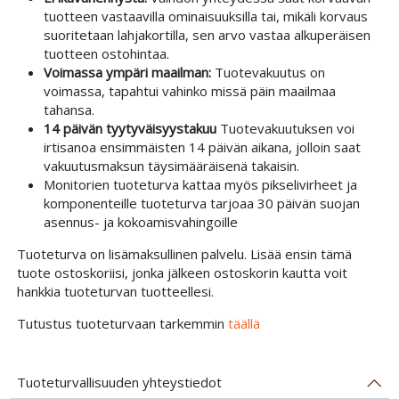
tuotteen vastaavilla ominaisuuksilla tai, mikäli korvaus
suoritetaan lahjakortilla, sen arvo vastaa alkuperäisen
tuotteen ostohintaa.
Voimassa ympäri maailman:
Tuotevakuutus on
voimassa, tapahtui vahinko missä päin maailmaa
tahansa.
14 päivän tyytyväisyystakuu
Tuotevakuutuksen voi
irtisanoa ensimmäisten 14 päivän aikana, jolloin saat
vakuutusmaksun täysimääräisenä takaisin.
Monitorien tuoteturva kattaa myös pikselivirheet ja
komponenteille tuoteturva tarjoaa 30 päivän suojan
asennus- ja kokoamisvahingoille
Tuoteturva on lisämaksullinen palvelu. Lisää ensin tämä
tuote ostoskoriisi, jonka jälkeen ostoskorin kautta voit
hankkia tuoteturvan tuotteellesi.
Tutustus tuoteturvaan tarkemmin
täällä
Tuoteturvallisuuden yhteystiedot