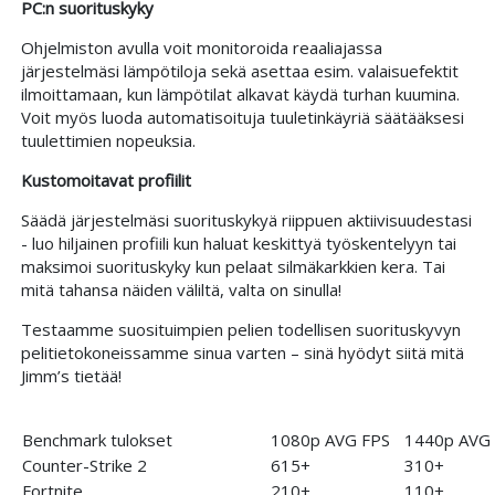
PC:n suorituskyky
Ohjelmiston avulla voit monitoroida reaaliajassa
järjestelmäsi lämpötiloja sekä asettaa esim. valaisuefektit
ilmoittamaan, kun lämpötilat alkavat käydä turhan kuumina.
Voit myös luoda automatisoituja tuuletinkäyriä säätääksesi
tuulettimien nopeuksia.
Kustomoitavat profiilit
Säädä järjestelmäsi suorituskykyä riippuen aktiivisuudestasi
- luo hiljainen profiili kun haluat keskittyä työskentelyyn tai
maksimoi suorituskyky kun pelaat silmäkarkkien kera. Tai
mitä tahansa näiden väliltä, valta on sinulla!
Testaamme suosituimpien pelien todellisen suorituskyvyn
pelitietokoneissamme sinua varten – sinä hyödyt siitä mitä
Jimm’s tietää!
Benchmark tulokset
1080p AVG FPS
1440p AVG
Counter-Strike 2
615+
310+
Fortnite
210+
110+