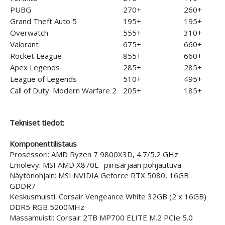
PUBG
270+
260+
Grand Theft Auto 5
195+
195+
Overwatch
555+
310+
Valorant
675+
660+
Rocket League
855+
660+
Apex Legends
285+
285+
League of Legends
510+
495+
Call of Duty: Modern Warfare 2
205+
185+
Tekniset tiedot:
Komponenttilistaus
Prosessori: AMD Ryzen 7 9800X3D, 4.7/5.2 GHz
Emolevy: MSI AMD X870E -piirisarjaan pohjautuva
Näytönohjain:
MSI NVIDIA Geforce RTX 5080, 16GB
GDDR7
Keskusmuisti: Corsair Vengeance White 32GB (2 x 16GB)
DDR5 RGB 5200MHz
Massamuisti: Corsair 2TB MP700 ELITE M.2 PCIe 5.0