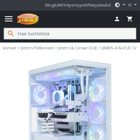
brightness_medium
Blogi
UKK
Yritysmyynti
Yhteystiedot
FI
menu
person
shopping_cart
search
.fi
tokoneet
Jimm's Pelikoneet
Jimm's & Corsair iCUE
JIMMS-A-N-ICUE-12