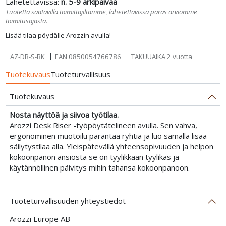
Lähetettävissä:
n. 5-9 arkipäivää
Tuotetta saatavilla toimittajiltamme, lähetettävissä paras arviomme
toimitusajasta.
Lisää tilaa pöydälle Arozzin avulla!
AZ-DR-S-BK
EAN
0850054766786
TAKUUAIKA 2 vuotta
Tuotekuvaus
Tuoteturvallisuus
Tuotekuvaus
Nosta näyttöä ja siivoa työtilaa.
Arozzi Desk Riser -työpöytätelineen avulla. Sen vahva,
ergonominen muotoilu parantaa ryhtiä ja luo samalla lisää
säilytystilaa alla. Yleispätevällä yhteensopivuuden ja helpon
kokoonpanon ansiosta se on tyylikkään tyylikäs ja
käytännöllinen päivitys mihin tahansa kokoonpanoon.
Tuoteturvallisuuden yhteystiedot
Arozzi Europe AB