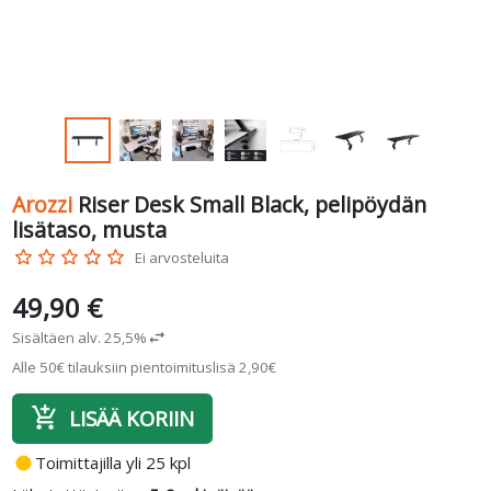
Arozzi
Riser Desk Small Black, pelipöydän
lisätaso, musta
star_border
star_border
star_border
star_border
star_border
Ei arvosteluita
49,90 €
Sisältäen alv. 25,5%
swap_horiz
Alle 50€ tilauksiin pientoimituslisä 2,90€
add_shopping_cart
LISÄÄ KORIIN
fiber_manual_record
Toimittajilla yli 25 kpl