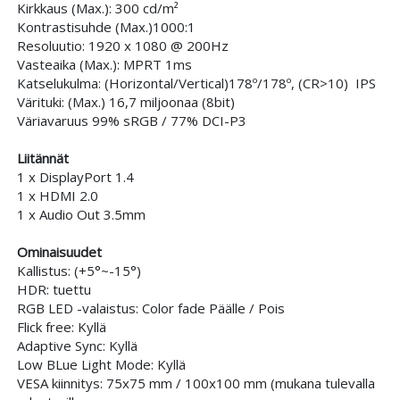
Kirkkaus (Max.): 300 cd/m²
Kontrastisuhde (Max.)1000:1
Resoluutio: 1920 x 1080 @ 200Hz
Vasteaika (Max.): MPRT 1ms
Katselukulma: (Horizontal/Vertical)178º/178º, (CR>10) IPS
Värituki: (Max.) 16,7 miljoonaa (8bit)
Väriavaruus 99% sRGB / 77% DCI-P3
Liitännät
1 x DisplayPort 1.4
1 x HDMI 2.0
1 x Audio Out 3.5mm
Ominaisuudet
Kallistus: (+5°~-15°)
HDR: tuettu
RGB LED -valaistus: Color fade Päälle / Pois
Flick free: Kyllä
Adaptive Sync: Kyllä
Low BLue Light Mode: Kyllä
VESA kiinnitys: 75x75 mm / 100x100 mm (mukana tulevalla