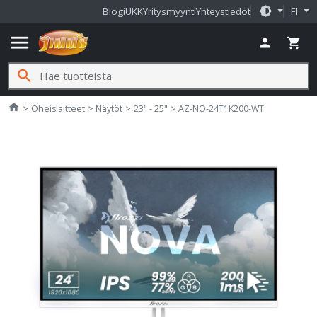
brightness_medium
Blogi
UKK
Yritysmyynti
Yhteystiedot
FI
menu
person
shopping_cart
search
Jimms.fi
home
Oheislaitteet
Näytöt
23" - 25"
AZ-NO-24T1K200-WT