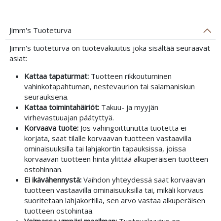
Jimm's Tuoteturva
Jimm's tuoteturva on tuotevakuutus joka sisältää seuraavat
asiat:
Kattaa tapaturmat:
Tuotteen rikkoutuminen
vahinkotapahtuman, nestevaurion tai salamaniskun
seurauksena.
Kattaa toimintahäiriöt:
Takuu- ja myyjän
virhevastuuajan päätyttyä.
Korvaava tuote:
Jos vahingoittunutta tuotetta ei
korjata, saat tilalle korvaavan tuotteen vastaavilla
ominaisuuksilla tai lahjakortin tapauksissa, joissa
korvaavan tuotteen hinta ylittää alkuperäisen tuotteen
ostohinnan.
Ei ikävähennystä:
Vaihdon yhteydessä saat korvaavan
tuotteen vastaavilla ominaisuuksilla tai, mikäli korvaus
suoritetaan lahjakortilla, sen arvo vastaa alkuperäisen
tuotteen ostohintaa.