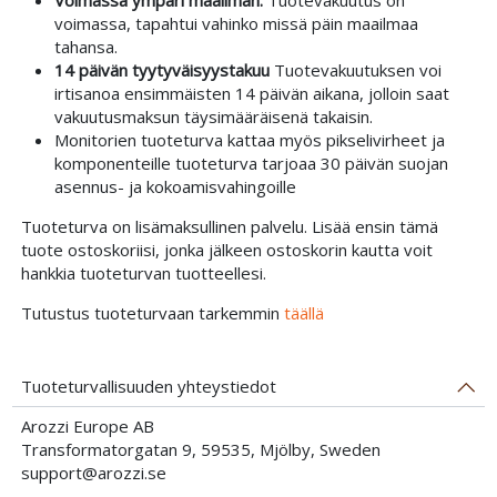
Voimassa ympäri maailman:
Tuotevakuutus on
voimassa, tapahtui vahinko missä päin maailmaa
tahansa.
14 päivän tyytyväisyystakuu
Tuotevakuutuksen voi
irtisanoa ensimmäisten 14 päivän aikana, jolloin saat
vakuutusmaksun täysimääräisenä takaisin.
Monitorien tuoteturva kattaa myös pikselivirheet ja
komponenteille tuoteturva tarjoaa 30 päivän suojan
asennus- ja kokoamisvahingoille
Tuoteturva on lisämaksullinen palvelu. Lisää ensin tämä
tuote ostoskoriisi, jonka jälkeen ostoskorin kautta voit
hankkia tuoteturvan tuotteellesi.
Tutustus tuoteturvaan tarkemmin
täällä
Tuoteturvallisuuden yhteystiedot
Arozzi Europe AB
Transformatorgatan 9, 59535, Mjölby, Sweden
support@arozzi.se