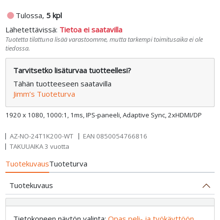
fiber_manual_record
Tulossa,
5 kpl
Lähetettävissä:
Tietoa ei saatavilla
Tuotetta tilattuna lisää varastoomme, mutta tarkempi toimitusaika ei ole
tiedossa.
Tarvitsetko lisäturvaa tuotteellesi?
Tähän tuotteeseen saatavilla
Jimm’s Tuoteturva
1920 x 1080, 1000:1, 1ms, IPS-paneeli, Adaptive Sync, 2xHDMI/DP
AZ-NO-24T1K200-WT
EAN
0850054766816
TAKUUAIKA 3 vuotta
Tuotekuvaus
Tuoteturva
Tuotekuvaus
Tietokoneen näytön valinta:
Opas peli- ja työkäyttöön