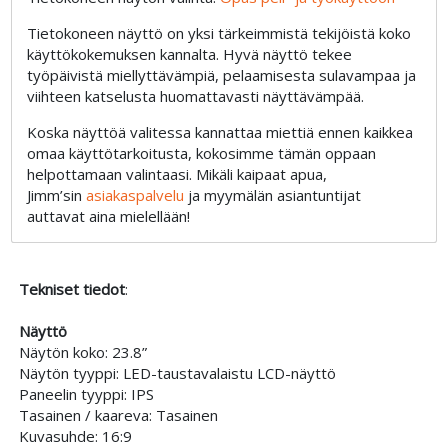
Tietokoneen näyttö on yksi tärkeimmistä tekijöistä koko
käyttökokemuksen kannalta. Hyvä näyttö tekee
työpäivistä miellyttävämpiä, pelaamisesta sulavampaa ja
viihteen katselusta huomattavasti näyttävämpää.
Koska näyttöä valitessa kannattaa miettiä ennen kaikkea
omaa käyttötarkoitusta, kokosimme tämän oppaan
helpottamaan valintaasi. Mikäli kaipaat apua,
Jimm’sin
asiakaspalvelu
ja myymälän asiantuntijat
auttavat aina mielellään!
Tekniset tiedot
:
Näyttö
Näytön koko: 23.8”
Näytön tyyppi: LED-taustavalaistu LCD-näyttö
Paneelin tyyppi: IPS
Tasainen / kaareva: Tasainen
Kuvasuhde: 16:9