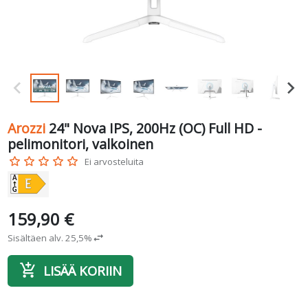
Arozzi
24" Nova IPS, 200Hz (OC) Full HD -
pelimonitori, valkoinen
star_border
star_border
star_border
star_border
star_border
Ei arvosteluita
159,90 €
Sisältäen alv. 25,5%
swap_horiz
add_shopping_cart
LISÄÄ KORIIN