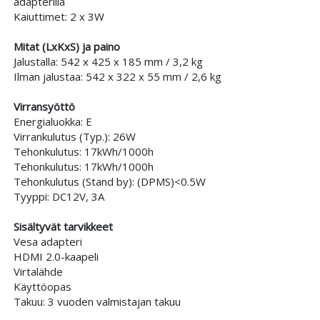
adapterilla
Kaiuttimet: 2 x 3W
Mitat (LxKxS) ja paino
Jalustalla: 542 x 425 x 185 mm / 3,2 kg
Ilman jalustaa: 542 x 322 x 55 mm / 2,6 kg
Virransyöttö
Energialuokka: E
Virrankulutus (Typ.): 26W
Tehonkulutus: 17kWh/1000h
Tehonkulutus: 17kWh/1000h
Tehonkulutus (Stand by): (DPMS)<0.5W
Tyyppi: DC12V, 3A
Sisältyvät tarvikkeet
Vesa adapteri
HDMI 2.0-kaapeli
Virtalähde
Käyttöopas
Takuu: 3 vuoden valmistajan takuu