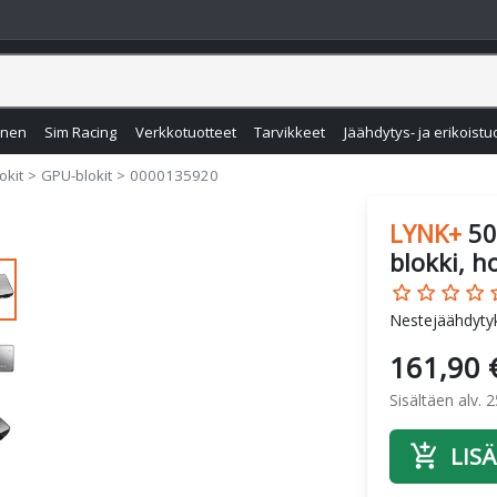
inen
Sim Racing
Verkkotuotteet
Tarvikkeet
Jäähdytys- ja erikoistu
okit
GPU-blokit
0000135920
LYNK+
50
blokki, h
star_border
star_border
star_border
star_border
star
Nestejäähdytyk
161,90 
Sisältäen alv. 
add_shopping_cart
LISÄ