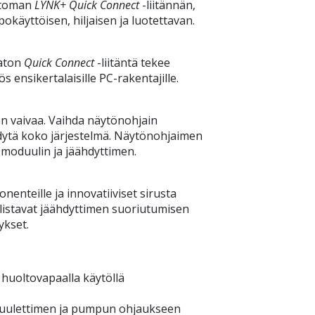
attoman
LYNK+ Quick Connect
-liitännän,
okäyttöisen, hiljaisen ja luotettavan.
paton
Quick Connect
-liitäntä tekee
nsikertalaisille PC-rakentajille.
an vaivaa. Vaihda näytönohjain
ähdytä koko järjestelmä. Näytönohjaimen
moduulin ja jäähdyttimen.
onenteille ja innovatiiviset sirusta
istavat jäähdyttimen suoriutumisen
ykset.
 huoltovapaalla käytöllä
 tuulettimen ja pumpun ohjaukseen