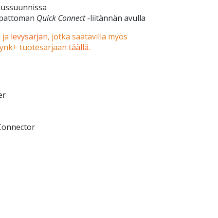
nnussuunnissa
ipattoman
Quick Connect
-liitännän avulla
n
ja
levysarjan
, jotka saatavilla myös
Lynk+ tuotesarjaan
täällä
.
er
Connector