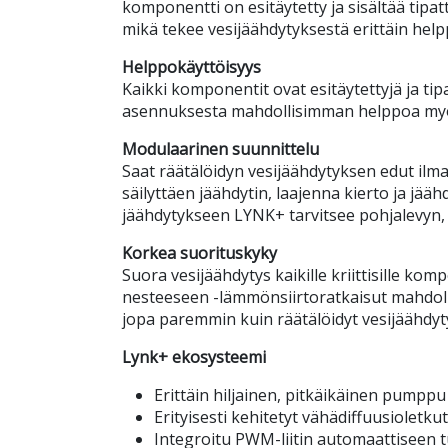
komponentti on esitäytetty ja sisältää tip
mikä tekee vesijäähdytyksestä erittäin helpp
Helppokäyttöisyys
Kaikki komponentit ovat esitäytettyjä ja ti
asennuksesta mahdollisimman helppoa myös e
Modulaarinen suunnittelu
Saat räätälöidyn vesijäähdytyksen edut ilm
säilyttäen jäähdytin, laajenna kierto ja jä
jäähdytykseen LYNK+ tarvitsee pohjalevyn, 
Korkea suorituskyky
Suora vesijäähdytys kaikille kriittisille komp
nesteeseen -lämmönsiirtoratkaisut mahdoll
jopa paremmin kuin räätälöidyt vesijäähdyt
Lynk+ ekosysteemi
Erittäin hiljainen, pitkäikäinen pumppu
Erityisesti kehitetyt vähädiffuusioletkut
Integroitu PWM-liitin automaattiseen