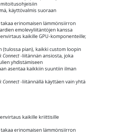
mitoitusohjeisiin
lmä, käyttövalmis suoraan
 takaa erinomaisen lämmönsiirron
ardien emolevyliitäntöjen kanssa
denvirtaus kaikille GPU-komponenteille;
n (tulossa pian), kaikki custom loopin
k Connect
-liitännän ansiosta, joka
ulien yhdistämiseen
aan asentaa kaikkiin suuntiin ilman
k Connect
-liitännällä käyttäen vain yhtä
irtaus kaikille kriittisille
 takaa erinomaisen lämmönsiirron