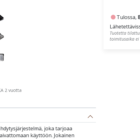
fiber_manual_record
Tulossa,
Lähetettävis
Tuotetta tilat
toimitusaika ei
A 2 vuotta
dytysjärjestelmä, joka tarjoaa
aivattomaan käyttöön. Jokainen