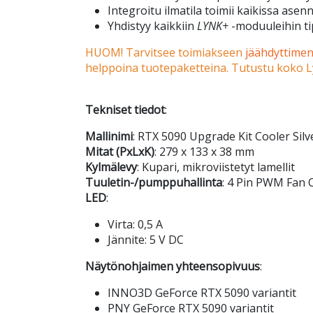
Integroitu ilmatila toimii kaikissa ase
Yhdistyy kaikkiin
LYNK+
-moduuleihin t
HUOM! Tarvitsee toimiakseen
jäähdyttime
helppoina tuotepaketteina. Tutustu koko 
Tekniset tiedot
:
Mallinimi
: RTX 5090 Upgrade Kit Cooler Silv
Mitat (PxLxK)
: 279 x 133 x 38 mm
Kylmälevy
: Kupari, mikroviistetyt lamellit
Tuuletin-/pumppuhallinta
: 4 Pin PWM Fan 
LED
:
Virta: 0,5 A
Jännite: 5 V DC
Näytönohjaimen yhteensopivuus
:
INNO3D GeForce RTX 5090 variantit
PNY GeForce RTX 5090 variantit