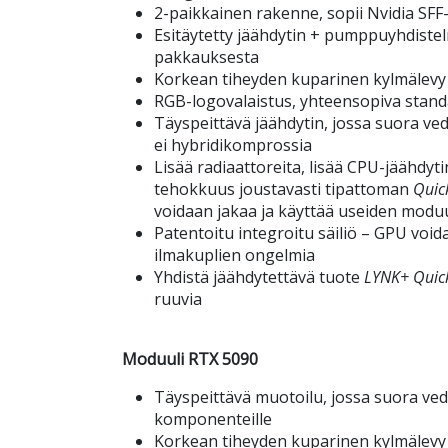
2-paikkainen rakenne, sopii Nvidia SFF-
Esitäytetty jäähdytin + pumppuyhdiste
pakkauksesta
Korkean tiheyden kuparinen kylmälevy
RGB-logovalaistus, yhteensopiva stand
Täyspeittävä jäähdytin, jossa suora ve
ei hybridikomprossia
Lisää radiaattoreita, lisää CPU-jäähdyti
tehokkuus joustavasti tipattoman
Quic
voidaan jakaa ja käyttää useiden modu
Patentoitu integroitu säiliö – GPU void
ilmakuplien ongelmia
Yhdistä jäähdytettävä tuote
LYNK+
Quic
ruuvia
Moduuli RTX 5090
Täyspeittävä muotoilu, jossa suora vedenv
komponenteille
Korkean tiheyden kuparinen kylmälevy