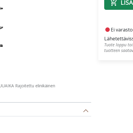
add_shopping_cart
LISÄ
fiber_manual_record
Ei varast
Lähetettävis
Tuote loppu toi
tuotteen saata
UAIKA Rajoitettu elinikäinen