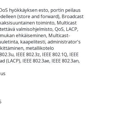
DoS hyökkäyksen esto, portin peilaus
ä edelleen (store and forward), Broadcast
kaksisuuntainen toiminto, Multicast
tettävä valmisohjelmisto, QoS, LACP,
ilmukan ehkäiseminen, Multicast-
letinta, kaapelitesti, administrator's
kittäminen, metallikotelo
02.3u, IEEE 802.3z, IEEE 802.1Q, IEEE
3ad (LACP), IEEE 802.3ae, IEEE 802.3an,
eus
5