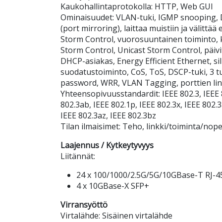
Kaukohallintaprotokolla: HTTP, Web GUI
Ominaisuudet: VLAN-tuki, IGMP snooping, 
(port mirroring), laittaa muistiin ja välittä
Storm Control, vuorosuuntainen toiminto, 
Storm Control, Unicast Storm Control, päivi
DHCP-asiakas, Energy Efficient Ethernet, s
suodatustoiminto, CoS, ToS, DSCP-tuki, 3 tuu
password, WRR, VLAN Tagging, porttien lin
Yhteensopivuusstandardit: IEEE 802.3, IEEE 8
802.3ab, IEEE 802.1p, IEEE 802.3x, IEEE 802.
IEEE 802.3az, IEEE 802.3bz
Tilan ilmaisimet: Teho, linkki/toiminta/nop
Laajennus / Kytkeytyvyys
Liitännät:
24 x 100/1000/2.5G/5G/10GBase-T RJ-4
4 x 10GBase-X SFP+
Virransyöttö
Virtalähde: Sisäinen virtalähde