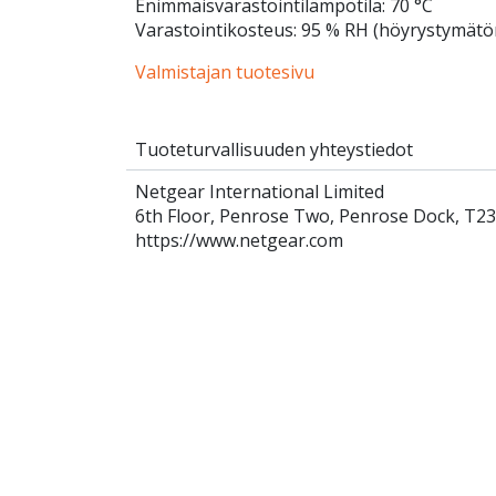
Enimmäisvarastointilämpötila: 70 °C
Varastointikosteus: 95 % RH (höyrystymätö
Valmistajan tuotesivu
Tuoteturvallisuuden yhteystiedot
Netgear International Limited
6th Floor, Penrose Two, Penrose Dock, T23
https://www.netgear.com