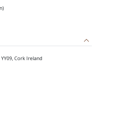
n)
 YY09, Cork Ireland