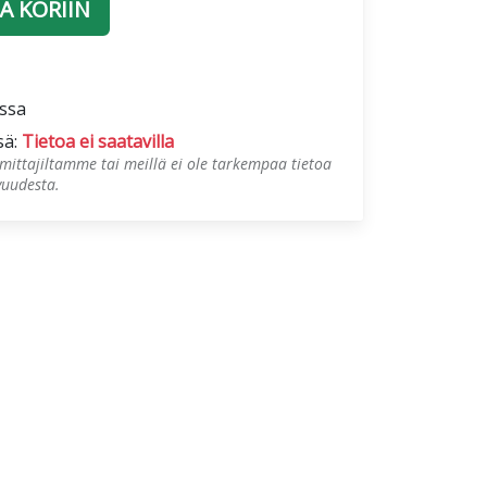
Ä KORIIN
ossa
sä:
Tietoa ei saatavilla
mittajiltamme tai meillä ei ole tarkempaa tietoa
vuudesta.