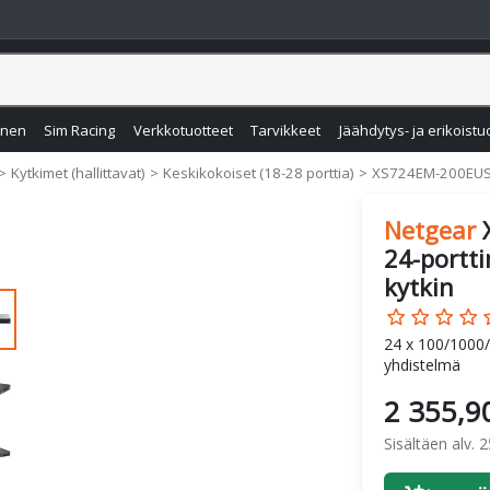
inen
Sim Racing
Verkkotuotteet
Tarvikkeet
Jäähdytys- ja erikoistu
Kytkimet (hallittavat)
Keskikokoiset (18-28 porttia)
XS724EM-200EU
Netgear
24-portti
kytkin
star_border
star_border
star_border
star_border
star
24 x 100/1000
yhdistelmä
2 355,9
Sisältäen alv. 