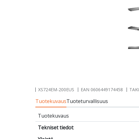
XS724EM-200EUS
EAN
0606449174458
TAKU
Tuotekuvaus
Tuoteturvallisuus
Tuotekuvaus
Tekniset tiedot
: