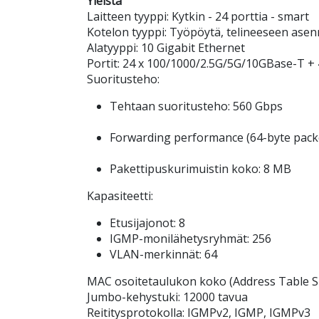
Yleistä
Laitteen tyyppi: Kytkin - 24 porttia - smart
Kotelon tyyppi: Työpöytä, telineeseen ase
Alatyyppi: 10 Gigabit Ethernet
Portit: 24 x 100/1000/2.5G/5G/10GBase-T + 
Suoritusteho:
Tehtaan suoritusteho: 560 Gbps
Forwarding performance (64-byte packe
Pakettipuskurimuistin koko: 8 MB
Kapasiteetti:
Etusijajonot: 8
IGMP-monilähetysryhmät: 256
VLAN-merkinnät: 64
MAC osoitetaulukon koko (Address Table Si
Jumbo-kehystuki: 12000 tavua
Reititysprotokolla: IGMPv2, IGMP, IGMPv3