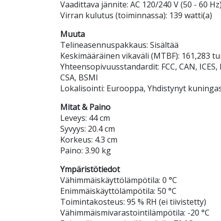
Vaadittava jännite: AC 120/240 V (50 - 60 Hz
Virran kulutus (toiminnassa): 139 watti(a)
Muuta
Telineasennuspakkaus: Sisältää
Keskimääräinen vikaväli (MTBF): 161,283 tu
Yhteensopivuusstandardit: FCC, CAN, ICES, 
CSA, BSMI
Lokalisointi: Eurooppa, Yhdistynyt kuning
Mitat & Paino
Leveys: 44 cm
Syvyys: 20.4 cm
Korkeus: 4.3 cm
Paino: 3.90 kg
Ympäristötiedot
Vähimmäiskäyttölämpötila: 0 °C
Enimmäiskäyttölämpötila: 50 °C
Toimintakosteus: 95 % RH (ei tiivistetty)
Vähimmäismivarastointilämpötila: -20 °C