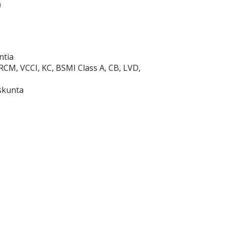
)
ntia
RCM, VCCI, KC, BSMI Class A, CB, LVD,
askunta