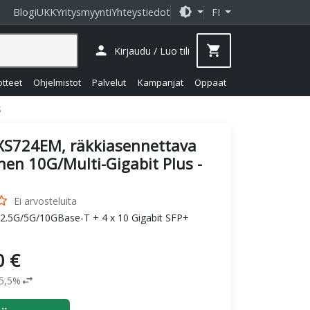
brightness_medium
Blogi
UKK
Yritysmyynti
Yhteystiedot
FI
person
shopping_cart
Kirjaudu / Luo tili
otteet
Ohjelmistot
Palvelut
Kampanjat
Oppaat
S
XS724EM, räkkiasennettava
nen 10G/Multi-Gigabit Plus -
_border
Ei arvosteluita
/2.5G/5G/10GBase-T + 4 x 10 Gigabit SFP+
0 €
swap_horiz
25,5%