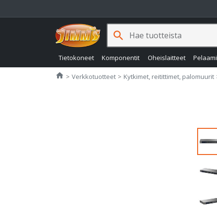
search
Tietokoneet
Komponentit
Oheislaitteet
Pelaam
Jimms.fi
home
Verkkotuotteet
Kytkimet, reitittimet, palomuurit