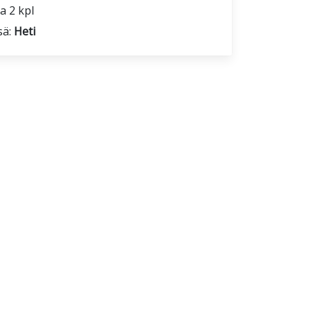
a 2 kpl
sä:
Heti