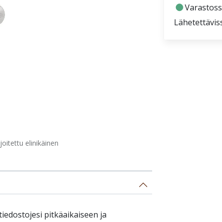
fiber_manual_record
Varastoss
Lähetettävis
itettu elinikäinen
tiedostojesi pitkäaikaiseen ja