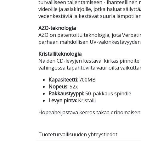
turvalliseen tallentamiseen - ihanteellinen r
videoille ja asiakirjoille, jotka haluat säilytt
vedenkestäviä ja kestävät suuria lämpötilan
AZO-teknologia
AZO on patentoitu teknologia, jota Verbati
parhaan mahdollisen UV-valonkestävyyden, m
Kristalliteknologia
Näiden CD-levyjen kestävä, kirkas pinnoite
vahingossa tapahtuvilta vaurioilta vaikutt
Kapasiteetti:
700MB
Nopeus:
52x
Pakkaustyyppi:
50-pakkaus spindle
Levyn pinta:
Kristalli
Hopeaheijastava kerros takaa erinomaisen
Tuoteturvallisuuden yhteystiedot