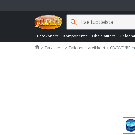
search
Tietokoneet
Komponentit
Oheislaitteet
Pelaam
Jimms.fi
home
Tarvikkeet
Tallennustarvikkeet
CD/DVD/BR m