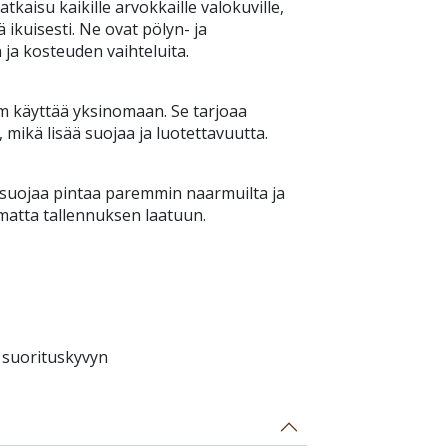
atkaisu kaikille arvokkaille valokuville,
ää ikuisesti. Ne ovat pölyn- ja
 ja kosteuden vaihteluita.
m käyttää yksinomaan. Se tarjoaa
ikä lisää suojaa ja luotettavuutta.
 suojaa pintaa paremmin naarmuilta ja
amatta tallennuksen laatuun.
 suorituskyvyn