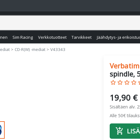
inen
Sim Racing
Verkkotuotteet
Tarvikkeet
Jäähdytys- ja erikoistu
ediat
CD-R(W) -mediat
V43343
Verbatim
spindle, 
star_border
star_border
star_border
star_border
star
19,90 €
Sisältäen alv. 
Alle 50€ tilauk
add_shopping_cart
LISÄ