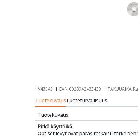
V43343
EAN
0023942433439
TAKUUAIKA Rajo
Tuotekuvaus
Tuoteturvallisuus
Tuotekuvaus
Pitkä käyttöikä
Optiset levyt ovat paras ratkaisu tärkeiden 