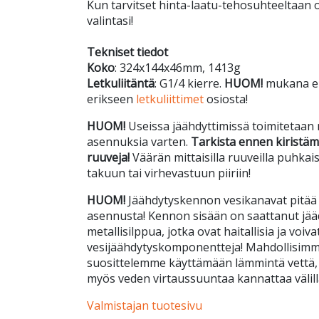
Kun tarvitset hinta-laatu-tehosuhteeltaan 
valintasi!
Tekniset tiedot
Koko
: 324x144x46mm, 1413g
Letkuliitäntä
: G1/4 kierre.
HUOM!
mukana ei t
erikseen
letkuliittimet
osiosta!
HUOM!
Useissa jäähdyttimissä toimitetaan 
asennuksia varten.
Tarkista ennen kiristämi
ruuveja!
Väärän mittaisilla ruuveilla puhkai
takuun tai virhevastuun piiriin!
HUOM!
Jäähdytyskennon vesikanavat pitää h
asennusta! Kennon sisään on saattanut jäädä 
metallisilppua, jotka ovat haitallisia ja voiv
vesijäähdytyskomponentteja! Mahdollisimm
suosittelemme käyttämään lämmintä vettä, s
myös veden virtaussuuntaa kannattaa välill
Valmistajan tuotesivu