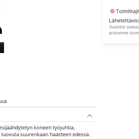
fiber_manual_record
Toimittaji
Lähetettävis
Tuotetta saatav
arviomme toimi
uus
esijäähdytetyn koneen työjuhtia,
ei luovuta suurenkaan haasteen edessä.