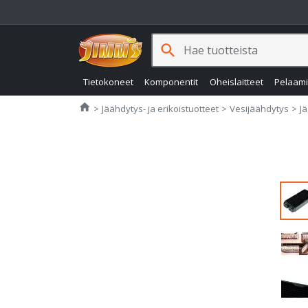
search
Tietokoneet
Komponentit
Oheislaitteet
Pelaam
Jimms.fi
home
Jäähdytys- ja erikoistuotteet
Vesijäähdytys
J