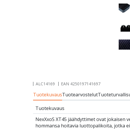
ALC14169
EAN
4250197141697
Tuotekuvaus
Tuotearvostelut
Tuoteturvallis
Tuotekuvaus
NexXxoS XT45 jäähdyttimet ovat jokaisen v
hommansa hoitavia luottopalikoita, jotka 