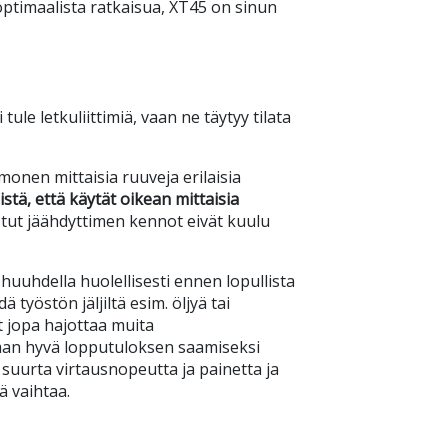
optimaalista ratkaisua, XT45 on sinun
ule letkuliittimiä, vaan ne täytyy tilata
monen mittaisia ruuveja erilaisia
stä, että käytät oikean mittaisia
stut jäähdyttimen kennot eivät kuulu
uuhdella huolellisesti ennen lopullista
työstön jäljiltä esim. öljyä tai
at jopa hajottaa muita
an hyvä lopputuloksen saamiseksi
uurta virtausnopeutta ja painetta ja
ä vaihtaa.