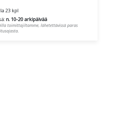
lla 23 kpl
sä:
n. 10-20 arkipäivää
illa toimittajiltamme, lähetettävissä paras
tusajasta.