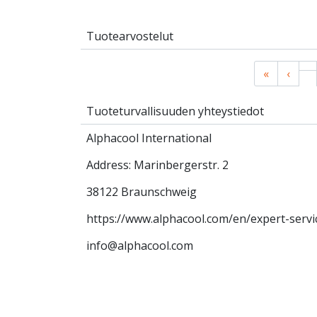
Tuotearvostelut
«
‹
Tuoteturvallisuuden yhteystiedot
Alphacool International
Address: Marinbergerstr. 2
38122 Braunschweig
https://www.alphacool.com/en/expert-serv
info@alphacool.com