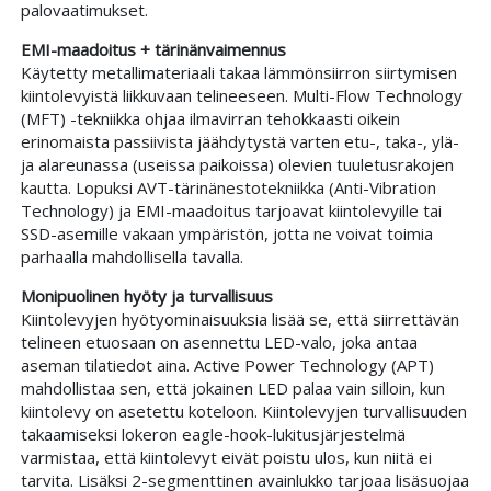
palovaatimukset.
EMI-maadoitus + tärinänvaimennus
Käytetty metallimateriaali takaa lämmönsiirron siirtymisen
kiintolevyistä liikkuvaan telineeseen. Multi-Flow Technology
(MFT) -tekniikka ohjaa ilmavirran tehokkaasti oikein
erinomaista passiivista jäähdytystä varten etu-, taka-, ylä-
ja alareunassa (useissa paikoissa) olevien tuuletusrakojen
kautta. Lopuksi AVT-tärinänestotekniikka (Anti-Vibration
Technology) ja EMI-maadoitus tarjoavat kiintolevyille tai
SSD-asemille vakaan ympäristön, jotta ne voivat toimia
parhaalla mahdollisella tavalla.
Monipuolinen hyöty ja turvallisuus
Kiintolevyjen hyötyominaisuuksia lisää se, että siirrettävän
telineen etuosaan on asennettu LED-valo, joka antaa
aseman tilatiedot aina. Active Power Technology (APT)
mahdollistaa sen, että jokainen LED palaa vain silloin, kun
kiintolevy on asetettu koteloon. Kiintolevyjen turvallisuuden
takaamiseksi lokeron eagle-hook-lukitusjärjestelmä
varmistaa, että kiintolevyt eivät poistu ulos, kun niitä ei
tarvita. Lisäksi 2-segmenttinen avainlukko tarjoaa lisäsuojaa