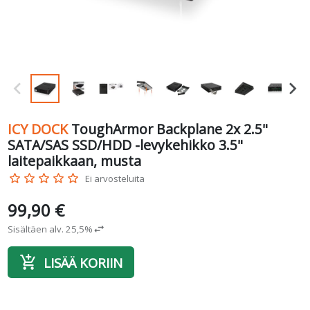
ICY DOCK
ToughArmor Backplane 2x 2.5"
SATA/SAS SSD/HDD -levykehikko 3.5"
laitepaikkaan, musta
star_border
star_border
star_border
star_border
star_border
Ei arvosteluita
99,90 €
Sisältäen alv. 25,5%
swap_horiz
add_shopping_cart
LISÄÄ KORIIN