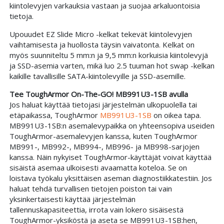
kiintolevyjen varkauksia vastaan ja suojaa arkaluontoisia
tietoja.
Upouudet EZ Slide Micro -kelkat tekevät kiintolevyjen
vaihtamisesta ja huollosta täysin vaivatonta. Kelkat on
myös suunniteltu 5 mm:n ja 9,5 mm:n korkuisia kiintolevyjä
ja SSD-asemia varten, mikä luo 2.5 tuuman hot swap -kelkan
kaikille tavallisille SATA-kiintolevyille ja SSD-asemille.
Tee ToughArmor On-The-GO! MB991U3-1SB avulla
Jos haluat käyttää tietojasi järjestelmän ulkopuolella tai
etäpaikassa, ToughArmor
MB991U3-1SB
on oikea tapa.
MB991U3-1SB:n asemalevypaikka on yhteensopiva useiden
ToughArmor-asemalevyjen kanssa, kuten ToughArmor
MB991-, MB992-, MB994-, MB996- ja MB998-sarjojen
kanssa. Näin nykyiset ToughArmor-käyttäjät voivat käyttää
sisäistä asemaa ulkoisesti avaamatta koteloa. Se on
loistava työkalu yksittäisen aseman diagnostiikkatestiin. Jos
haluat tehdä turvallisen tietojen poiston tai vain
yksinkertaisesti käyttää järjestelmän
tallennuskapasiteettia, irrota vain lokero sisäisestä
ToughArmor-yksiköstä ja aseta se MB991U3-1SB:hen,