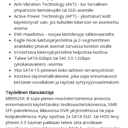
Anti-Vibration Technology (AVT) - luo turvallisen
ympäristön kiintolevyille tai SSD-asemille.
Active Power Technology (APT) - yksittäiset ledit
käynnistyvät vain, jos kuhunkin lokeroon on asennettu
asema.
EMI-maadoitus - suojaa kiintolevyjä sähkövaurioilta
Eagle-hook-lukitusjärjestelmä ja 2-segmenttinen
avainlukko pitävät asemat turvassa kotelon sisällä
Irrotettava lokerojärjestelmä helpottaa huoltoa
Tukee SATA 6Gbps tai SAS 3.0 12Gbps
(yksikanavainen) -asemia
Yksi SATA 15-pinninen koko laitteen virransyöttöön
Kestävä täysmetallirakenne, joka sopii erinomaisesti
kestäviin sovelluksiin ja täyttää syttyvyysvaatimukset.
Täydellinen tilansäästäjä
MB992SK-B sopii pienen muotokertoimensa ansiosta
erinomaisesti käytettäväksi teollisuustietokoneissa, SMB
SFF-palvelimissa, liikkuvissa DVR-järjestelmissä tai jopa
kotipalvelimissa. Kyky sijoittaa 2x SATA SSD- tai HDD-levy
yhteen 3.5 tuuman paikkaan tekee siitä arvokkaan