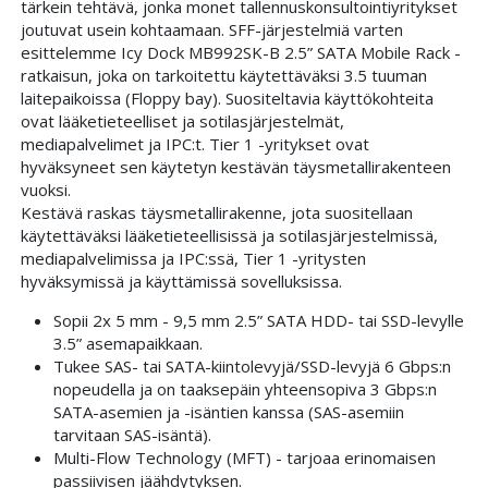
tärkein tehtävä, jonka monet tallennuskonsultointiyritykset
joutuvat usein kohtaamaan. SFF-järjestelmiä varten
esittelemme Icy Dock MB992SK-B 2.5” SATA Mobile Rack -
ratkaisun, joka on tarkoitettu käytettäväksi 3.5 tuuman
laitepaikoissa (Floppy bay). Suositeltavia käyttökohteita
ovat lääketieteelliset ja sotilasjärjestelmät,
mediapalvelimet ja IPC:t. Tier 1 -yritykset ovat
hyväksyneet sen käytetyn kestävän täysmetallirakenteen
vuoksi.
Kestävä raskas täysmetallirakenne, jota suositellaan
käytettäväksi lääketieteellisissä ja sotilasjärjestelmissä,
mediapalvelimissa ja IPC:ssä, Tier 1 -yritysten
hyväksymissä ja käyttämissä sovelluksissa.
Sopii 2x 5 mm - 9,5 mm 2.5” SATA HDD- tai SSD-levylle
3.5” asemapaikkaan.
Tukee SAS- tai SATA-kiintolevyjä/SSD-levyjä 6 Gbps:n
nopeudella ja on taaksepäin yhteensopiva 3 Gbps:n
SATA-asemien ja -isäntien kanssa (SAS-asemiin
tarvitaan SAS-isäntä).
Multi-Flow Technology (MFT) - tarjoaa erinomaisen
passiivisen jäähdytyksen.