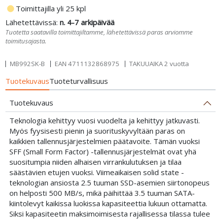
fiber_manual_record
Toimittajilla yli 25 kpl
Lähetettävissä:
n. 4-7 arkipäivää
Tuotetta saatavilla toimittajiltamme, lähetettävissä paras arviomme
toimitusajasta.
MB992SK-B
EAN
4711132868975
TAKUUAIKA 2 vuotta
Tuotekuvaus
Tuoteturvallisuus
Tuotekuvaus
Teknologia kehittyy vuosi vuodelta ja kehittyy jatkuvasti.
Myös fyysisesti pienin ja suorituskyvyltään paras on
kaikkien tallennusjärjestelmien päätavoite. Tämän vuoksi
SFF (Small Form Factor) -tallennusjärjestelmät ovat yhä
suositumpia niiden alhaisen virrankulutuksen ja tilaa
säästävien etujen vuoksi. Viimeaikaisen solid state -
teknologian ansiosta 2.5 tuuman SSD-asemien siirtonopeus
on helposti 500 MB/s, mikä päihittää 3.5 tuuman SATA-
kiintolevyt kaikissa luokissa kapasiteettia lukuun ottamatta.
Siksi kapasiteetin maksimoimisesta rajallisessa tilassa tulee