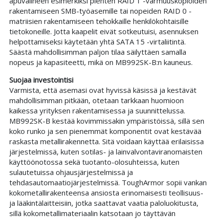
apuvälineen esimerkiksi pienten RAID 1 -varmuuskopioiden
rakentamiseen SMB-työasemille tai nopeiden RAID 0 -
matriisien rakentamiseen tehokkaille henkilökohtaisille
tietokoneille. Jotta kaapelit eivät sotkeutuisi, asennuksen
helpottamiseksi käytetään yhtä SATA 15 -virtaliitintä.
Säästä mahdollisimman paljon tilaa säilyttäen samalla
nopeus ja kapasiteetti, mikä on MB992SK-B:n kauneus.
Suojaa investointisi
Varmista, että asemasi ovat hyvissä käsissä ja kestävät
mahdollisimman pitkään, otetaan tarkkaan huomioon
kaikessa yrityksen rakentamisessa ja suunnittelussa.
MB992SK-B kestää kovimmissakin ympäristöissä, sillä sen
koko runko ja sen pienemmät komponentit ovat kestävää
raskasta metallirakennetta. Sitä voidaan käyttää erilaisissa
järjestelmissä, kuten sotilas- ja lainvalvontaviranomaisten
käyttöönotossa sekä tuotanto-olosuhteissa, kuten
sulautetuissa ohjausjärjestelmissä ja
tehdasautomaatiojärjestelmissä. ToughArmor sopii vankan
kokometallirakenteensa ansiosta erinomaisesti teollisuus-
ja lääkintälaitteisiin, jotka saattavat vaatia paloluokitusta,
sillä kokometallimateriaalin katsotaan jo täyttävän