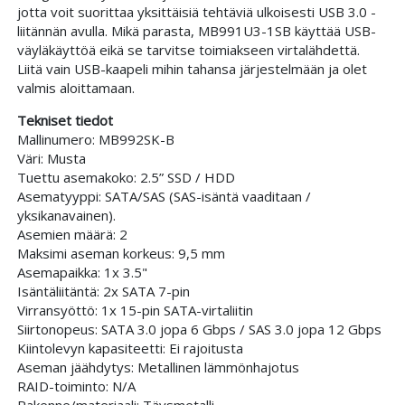
jotta voit suorittaa yksittäisiä tehtäviä ulkoisesti USB 3.0 -
liitännän avulla. Mikä parasta, MB991U3-1SB käyttää USB-
väyläkäyttöä eikä se tarvitse toimiakseen virtalähdettä.
Liitä vain USB-kaapeli mihin tahansa järjestelmään ja olet
valmis aloittamaan.
Tekniset tiedot
Mallinumero: MB992SK-B
Väri: Musta
Tuettu asemakoko: 2.5” SSD / HDD
Asematyyppi: SATA/SAS (SAS-isäntä vaaditaan /
yksikanavainen).
Asemien määrä: 2
Maksimi aseman korkeus: 9,5 mm
Asemapaikka: 1x 3.5"
Isäntäliitäntä: 2x SATA 7-pin
Virransyöttö: 1x 15-pin SATA-virtaliitin
Siirtonopeus: SATA 3.0 jopa 6 Gbps / SAS 3.0 jopa 12 Gbps
Kiintolevyn kapasiteetti: Ei rajoitusta
Aseman jäähdytys: Metallinen lämmönhajotus
RAID-toiminto: N/A