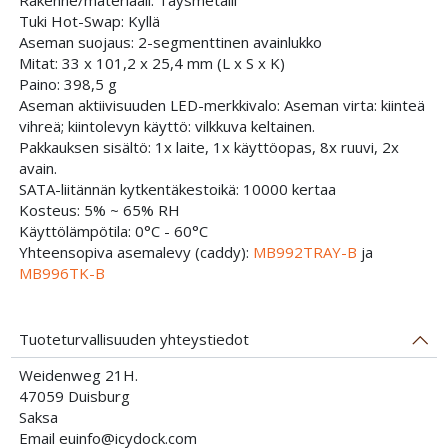
Rakenne/materiaali: Täysmetalli
Tuki Hot-Swap: Kyllä
Aseman suojaus: 2-segmenttinen avainlukko
Mitat: 33 x 101,2 x 25,4 mm (L x S x K)
Paino: 398,5 g
Aseman aktiivisuuden LED-merkkivalo: Aseman virta: kiinteä
vihreä; kiintolevyn käyttö: vilkkuva keltainen.
Pakkauksen sisältö: 1x laite, 1x käyttöopas, 8x ruuvi, 2x
avain.
SATA-liitännän kytkentäkestoikä: 10000 kertaa
Kosteus: 5% ~ 65% RH
Käyttölämpötila: 0°C - 60°C
Yhteensopiva asemalevy (caddy):
MB992TRAY-B
ja
MB996TK-B
Tuoteturvallisuuden yhteystiedot
Weidenweg 21H.
47059 Duisburg
Saksa
Email euinfo@icydock.com