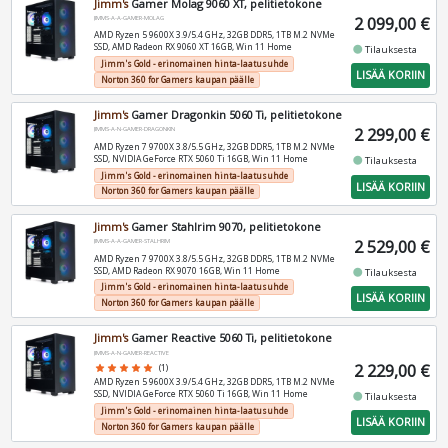
Jimm's
Gamer Molag 9060 XT, pelitietokone
2 099,00 €
JIMMS-A-A-GAMER-MOLAG
AMD Ryzen 5 9600X 3.9/5.4 GHz, 32GB DDR5, 1TB M.2 NVMe
SSD, AMD Radeon RX 9060 XT 16GB, Win 11 Home
fiber_manual_record
Tilauksesta
Jimm's Gold - erinomainen hinta-laatusuhde
LISÄÄ KORIIN
Norton 360 for Gamers kaupan päälle
Jimm's
Gamer Dragonkin 5060 Ti, pelitietokone
2 299,00 €
JIMMS-A-N-GAMER-DRAGONKIN
AMD Ryzen 7 9700X 3.8/5.5 GHz, 32GB DDR5, 1TB M.2 NVMe
SSD, NVIDIA GeForce RTX 5060 Ti 16GB, Win 11 Home
fiber_manual_record
Tilauksesta
Jimm's Gold - erinomainen hinta-laatusuhde
LISÄÄ KORIIN
Norton 360 for Gamers kaupan päälle
Jimm's
Gamer Stahlrim 9070, pelitietokone
2 529,00 €
JIMMS-A-A-GAMER-STALHRIM
AMD Ryzen 7 9700X 3.8/5.5 GHz, 32GB DDR5, 1TB M.2 NVMe
SSD, AMD Radeon RX 9070 16GB, Win 11 Home
fiber_manual_record
Tilauksesta
Jimm's Gold - erinomainen hinta-laatusuhde
LISÄÄ KORIIN
Norton 360 for Gamers kaupan päälle
Jimm's
Gamer Reactive 5060 Ti, pelitietokone
JIMMS-A-N-GAMER-REACTIVE
2 229,00 €
star
star
star
star
star
(1)
AMD Ryzen 5 9600X 3.9/5.4 GHz, 32GB DDR5, 1TB M.2 NVMe
SSD, NVIDIA GeForce RTX 5060 Ti 16GB, Win 11 Home
fiber_manual_record
Tilauksesta
Jimm's Gold - erinomainen hinta-laatusuhde
LISÄÄ KORIIN
Norton 360 for Gamers kaupan päälle