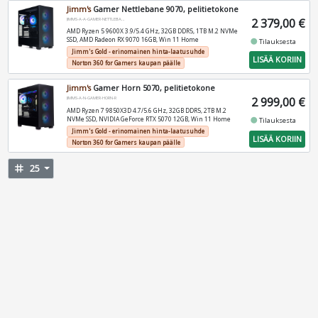
Jimm's
Gamer Nettlebane 9070, pelitietokone
2 379,00 €
JIMMS-A-A-GAMER-NETTLEBANE
AMD Ryzen 5 9600X 3.9/5.4 GHz, 32GB DDR5, 1TB M.2 NVMe
SSD, AMD Radeon RX 9070 16GB, Win 11 Home
fiber_manual_record
Tilauksesta
Jimm's Gold - erinomainen hinta-laatusuhde
LISÄÄ KORIIN
Norton 360 for Gamers kaupan päälle
Jimm's
Gamer Horn 5070, pelitietokone
2 999,00 €
JIMMS-A-N-GAMER-HORN-R
AMD Ryzen 7 9850X3D 4.7/5.6 GHz, 32GB DDR5, 2TB M.2
NVMe SSD, NVIDIA GeForce RTX 5070 12GB, Win 11 Home
fiber_manual_record
Tilauksesta
Jimm's Gold - erinomainen hinta-laatusuhde
LISÄÄ KORIIN
Norton 360 for Gamers kaupan päälle
tag
25