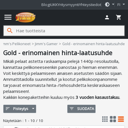
brightness_medium
Blogi
UKK
Yritysmyynti
Yhteystiedot
FI
menu
person
shopping_cart
search
Jimm's Pelikoneet
Jimm's Gamer
Gold - erinomainen hinta-laatusuhde
Gold - erinomainen hinta-laatusuhde
Mikäli pelaat astetta raskaampia pelejä 1440p resoluutiolla,
kannattaa pelikoneeseenkin panostaa jo hieman enemmän.
Voit keskittyä pelaamiseen ainaisen asetusten säädön sijaan.
Ammattitaidolla suunnitellut ja kootut pelikokoonpanomme
tarjoavat erinomaista hinta-/tehosuhdetta keskiraskaaseen
pelaamiseen!.
Kaikkiin konepaketteihin kuuluu myös
3 vuoden kasaustakuu.
sort
Pisteytys
filter_list
SUODATA
apps
grid_view
table_rows
Näytetään
:
1 - 10 / 10