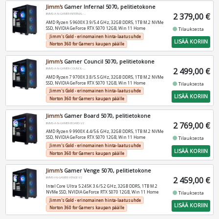
Jimm's
Gamer Infernal 5070, pelitietokone
2 379,00 €
JIMMS-A-N-GAMER-INFERNAL-V2
AMD Ryzen 5 9600X 3.9/5.4 GHz, 32GB DDR5, 1TB M.2 NVMe
SSD, NVIDIA GeForce RTX 5070 12GB, Win 11 Home
fiber_manual_record
Tilauksesta
Jimm's Gold - erinomainen hinta-laatusuhde
LISÄÄ KORIIN
Norton 360 for Gamers kaupan päälle
Jimm's
Gamer Council 5070, pelitietokone
2 499,00 €
JIMMS-A-N-GAMER-COUNCIL-V2
AMD Ryzen 7 9700X 3.8/5.5 GHz, 32GB DDR5, 1TB M.2 NVMe
SSD, NVIDIA GeForce RTX 5070 12GB, Win 11 Home
fiber_manual_record
Tilauksesta
Jimm's Gold - erinomainen hinta-laatusuhde
LISÄÄ KORIIN
Norton 360 for Gamers kaupan päälle
Jimm's
Gamer Board 5070, pelitietokone
2 769,00 €
JIMMS-A-N-GAMER-BOARD-V2
AMD Ryzen 9 9900X 4.4/5.6 GHz, 32GB DDR5, 1TB M.2 NVMe
SSD, NVIDIA GeForce RTX 5070 12GB, Win 11 Home
fiber_manual_record
Tilauksesta
Jimm's Gold - erinomainen hinta-laatusuhde
LISÄÄ KORIIN
Norton 360 for Gamers kaupan päälle
Jimm's
Gamer Venge 5070, pelitietokone
2 459,00 €
JIMMS-I-N-GAMER-VENGE-V2
Intel Core Ultra 5 245K 3.6/5.2 GHz, 32GB DDR5, 1TB M.2
NVMe SSD, NVIDIA GeForce RTX 5070 12GB, Win 11 Home
fiber_manual_record
Tilauksesta
Jimm's Gold - erinomainen hinta-laatusuhde
LISÄÄ KORIIN
Norton 360 for Gamers kaupan päälle