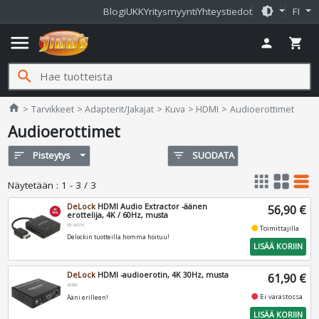
brightness_medium
Blogi
UKK
Yritysmyynti
Yhteystiedot
FI
menu
person
shopping_cart
search
Jimms.fi
home
Tarvikkeet
Adapterit/Jakajat
Kuva
HDMI
Audioerottimet
Audioerottimet
sort
Pisteytys
filter_list
SUODATA
apps
grid_view
table_rows
Näytetään
:
1 - 3 / 3
DeLock
HDMI Audio Extractor -äänen
56,90 €
erottelija, 4K / 60Hz, musta
DE-63276
fiber_manual_record
Toimittajilla
Delockin tuotteilla homma hoituu!
LISÄÄ KORIIN
DeLock
HDMI -audioerotin, 4K 30Hz, musta
61,90 €
62692
fiber_manual_record
Ei varastossa
Ääni erilleen!
LISÄÄ KORIIN