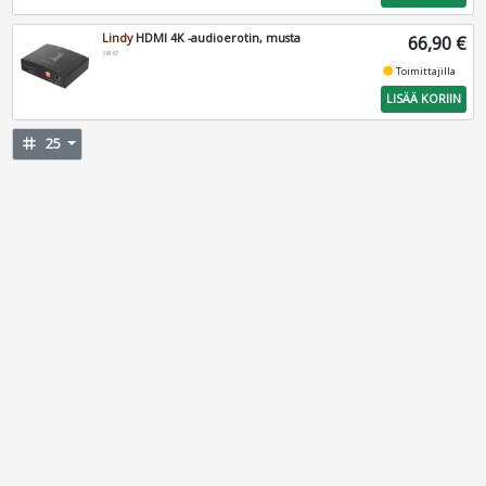
Lindy
HDMI 4K -audioerotin, musta
66,90 €
38167
fiber_manual_record
Toimittajilla
LISÄÄ KORIIN
tag
25