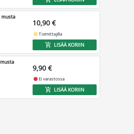
, musta
10,90 €
fiber_manual_record
Toimittajilla
add_shopping_cart
LISÄÄ KORIIN
 musta
9,90 €
fiber_manual_record
Ei varastossa
add_shopping_cart
LISÄÄ KORIIN