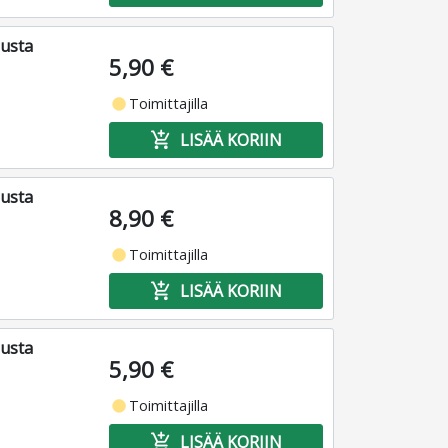
musta
5,90 €
fiber_manual_record
Toimittajilla
add_shopping_cart
LISÄÄ KORIIN
musta
8,90 €
fiber_manual_record
Toimittajilla
add_shopping_cart
LISÄÄ KORIIN
musta
5,90 €
fiber_manual_record
Toimittajilla
add_shopping_cart
LISÄÄ KORIIN