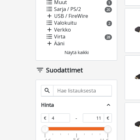
format_list_bulleted
Muut
1
format_list_bulleted
Sarja / PS/2
20
add
USB / FireWire
format_list_bulleted
Valokuitu
2
add
Verkko
format_list_bulleted
Virta
28
add
Ääni
Näytä kaikki
filter_list
Suodattimet
search
Hinta
expand_less
-
€
€
8 €