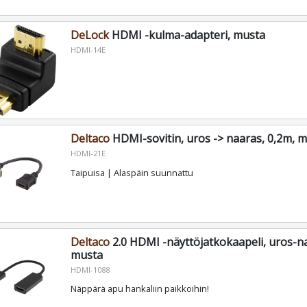
DeLock
HDMI -kulma-adapteri, musta
HDMI-14E
Deltaco
HDMI-sovitin, uros -> naaras, 0,2m, 
HDMI-21E
Taipuisa | Alaspäin suunnattu
Deltaco
2.0 HDMI -näyttöjatkokaapeli, uros-na
musta
HDMI-1088
Näppärä apu hankaliin paikkoihin!