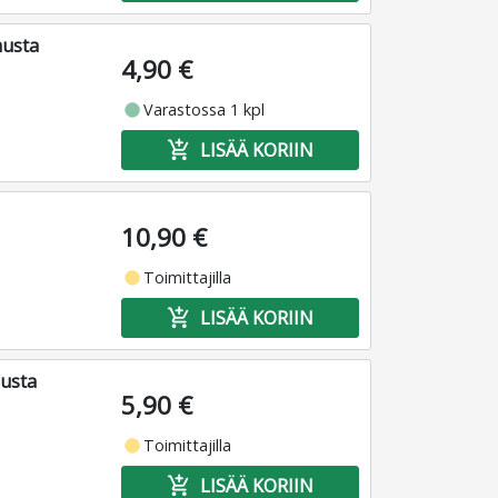
musta
4,90 €
fiber_manual_record
Varastossa 1 kpl
add_shopping_cart
LISÄÄ KORIIN
10,90 €
fiber_manual_record
Toimittajilla
add_shopping_cart
LISÄÄ KORIIN
musta
5,90 €
fiber_manual_record
Toimittajilla
add_shopping_cart
LISÄÄ KORIIN