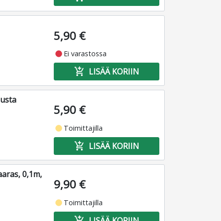
5,90 €
fiber_manual_record
Ei varastossa
add_shopping_cart
LISÄÄ KORIIN
musta
5,90 €
fiber_manual_record
Toimittajilla
add_shopping_cart
LISÄÄ KORIIN
aras, 0,1m,
9,90 €
fiber_manual_record
Toimittajilla
add_shopping_cart
LISÄÄ KORIIN