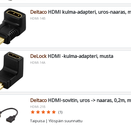
Deltaco
HDMI kulma-adapteri, uros-naaras, 
HDMI-14B
DeLock
HDMI -kulma-adapteri, musta
HDMI-14A
Deltaco
HDMI-sovitin, uros -> naaras, 0,2m, 
HDMI-21B
star
star
star
star
star
(1)
Taipuisa | Ylöspäin suunnattu