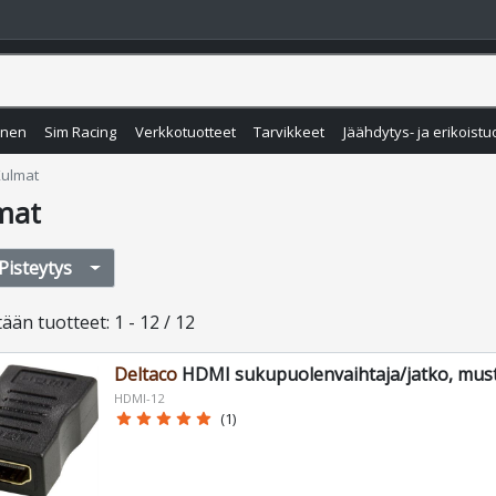
inen
Sim Racing
Verkkotuotteet
Tarvikkeet
Jäähdytys- ja erikoistu
ulmat
mat
Pisteytys
tään
tuotteet
:
1 - 12 / 12
Deltaco
HDMI sukupuolenvaihtaja/jatko, mus
HDMI-12
star
star
star
star
star
(1)