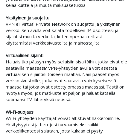
selaa kuitteja ja muuta maksuasetuksia.
Yksityinen ja suojattu
VPN eli Virtual Private Network on suojattu ja yksityinen
verkko. Sen avulla voit salata todellisen IP-osoitteesi ja
sijaintisi muulta verkolta, kuten operaattoriltasi,
käyttämiltäsi verkkosivustoilta ja mainostajilta.
Virtuaalinen sijainti
Haluaisitko pääsyn myös sellaisiin sisältöihin, jotka eivät ole
saatavilla maassasi? VPN-yhteyden avulla voit asettaa
virtuaalisen sijaintisi toiseen maahan. Näin pääset myös
verkkosivustoille, jotka ovat saatavilla vain kyseisessä
maassa tai jotka ovat estetty omassa maassasi. Tästä on
hyötyä myös, jos matkustelet paljon ja haluat katsella
kotimaasi TV-lähetyksiä netissä.
Wi-Fi-suojaus
Wi-Fi-yhteyden käyttäjät voivat altistuvat hakkeroinnille.
Yksityisyytesi ja tietojesi turvaamiseksi kaikki
verkkoliikenteesi salataan, jotta kukaan ei pysty