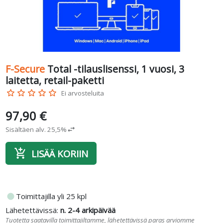
F-Secure
Total -tilauslisenssi, 1 vuosi, 3
laitetta, retail-paketti
star_border
star_border
star_border
star_border
star_border
Ei arvosteluita
97,90 €
Sisältäen alv. 25,5%
swap_horiz
add_shopping_cart
LISÄÄ KORIIN
fiber_manual_record
Toimittajilla yli 25 kpl
Lähetettävissä:
n. 2-4 arkipäivää
Tuotetta saatavilla toimittajiltamme, lähetettävissä paras arviomme