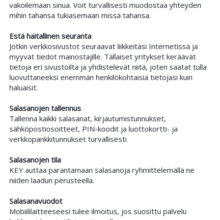
vakoilemaan sinua. Voit turvallisesti muodostaa yhteyden
mihin tahansa tukiasemaan missä tahansa.
Estä haitallinen seuranta
Jotkin verkkosivustot seuraavat liikkeitäsi Internetissä ja
myyvät tiedot mainostajille. Tällaiset yritykset keräävät
tietoja eri sivustoilta ja yhdistelevät niitä, joten saatat tulla
luovuttaneeksi enemmän henkilökohtaisia tietojasi kuin
haluaisit.
Salasanojen tallennus
Tallenna kaikki salasanat, kirjautumistunnukset,
sähköpostiosoitteet, PIN-koodit ja luottokortti- ja
verkkopankkitunnukset turvallisesti
Salasanojen tila
KEY auttaa parantamaan sala­sanoja ryhmittelemällä ne
niiden laadun perusteella.
Salasanavuodot
Mobiililaitteeseesi tulee ilmoitus, jos suosittu palvelu