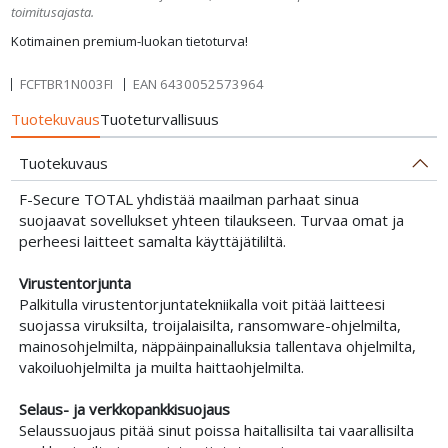
toimitusajasta.
Kotimainen premium-luokan tietoturva!
FCFTBR1N003FI
EAN
6430052573964
Tuotekuvaus
Tuoteturvallisuus
Tuotekuvaus
F-Secure TOTAL yhdistää maailman parhaat sinua
suojaavat sovellukset yhteen tilaukseen. Turvaa omat ja
perheesi laitteet samalta käyttäjätililtä.
Virustentorjunta
Palkitulla virustentorjuntatekniikalla voit pitää laitteesi
suojassa viruksilta, troijalaisilta, ransomware-ohjelmilta,
mainosohjelmilta, näppäinpainalluksia tallentava ohjelmilta,
vakoiluohjelmilta ja muilta haittaohjelmilta.
Selaus- ja verkkopankkisuojaus
Selaussuojaus pitää sinut poissa haitallisilta tai vaarallisilta