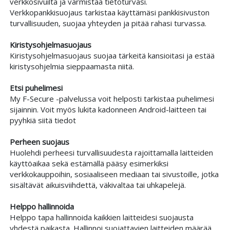
verkkosivuilta ja varmistaa tietoturvasi.
Verkkopankkisuojaus tarkistaa käyttämäsi pankkisivuston
turvallisuuden, suojaa yhteyden ja pitää rahasi turvassa.
Kiristysohjelmasuojaus
Kiristysohjelmasuojaus suojaa tärkeitä kansioitasi ja estää
kiristysohjelmia sieppaamasta niitä.
Etsi puhelimesi
My F-Secure -palvelussa voit helposti tarkistaa puhelimesi
sijainnin. Voit myös lukita kadonneen Android-laitteen tai
pyyhkiä siitä tiedot
Perheen suojaus
Huolehdi perheesi turvallisuudesta rajoittamalla laitteiden
käyttöaikaa sekä estämällä pääsy esimerkiksi
verkkokauppoihin, sosiaaliseen mediaan tai sivustoille, jotka
sisältävät aikuisviihdettä, väkivaltaa tai uhkapelejä.
Helppo hallinnoida
Helppo tapa hallinnoida kaikkien laitteidesi suojausta
yhdestä paikasta. Hallinnoi suojattavien laitteiden määrää,