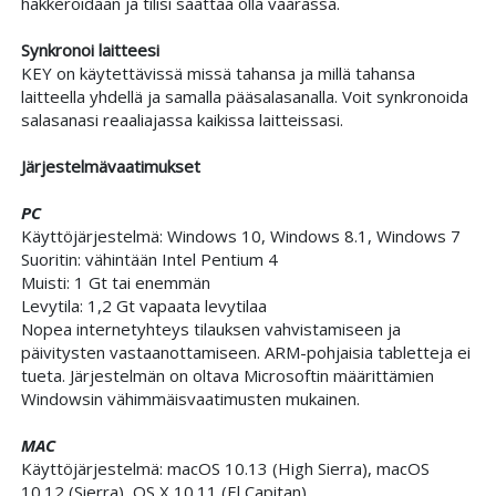
hakkeroidaan ja tilisi saattaa olla vaarassa.
Synkronoi laitteesi
KEY on käytettävissä missä tahansa ja millä tahansa
laitteella yhdellä ja samalla pääsalasanalla. Voit synkronoida
salasanasi reaaliajassa kaikissa laitteissasi.
Järjestelmävaatimukset
PC
Käyttöjärjestelmä: Windows 10, Windows 8.1, Windows 7
Suoritin: vähintään Intel Pentium 4
Muisti: 1 Gt tai enemmän
Levytila: 1,2 Gt vapaata levytilaa
Nopea internetyhteys tilauksen vahvistamiseen ja
päivitysten vastaanottamiseen. ARM-pohjaisia tabletteja ei
tueta. Järjestelmän on oltava Microsoftin määrittämien
Windowsin vähimmäisvaatimusten mukainen.
MAC
Käyttöjärjestelmä: macOS 10.13 (High Sierra), macOS
10.12 (Sierra), OS X 10.11 (El Capitan)